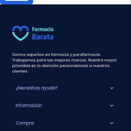
Somos expertos en farmacia y parafarmacia.
Trabajamos para las mejores marcas. Nuestra mayor
prioridad es la atención personalizada a nuestros
clientes.
expand_more
¿Necesitas ayuda?
expand_more
Información
expand_more
Compra