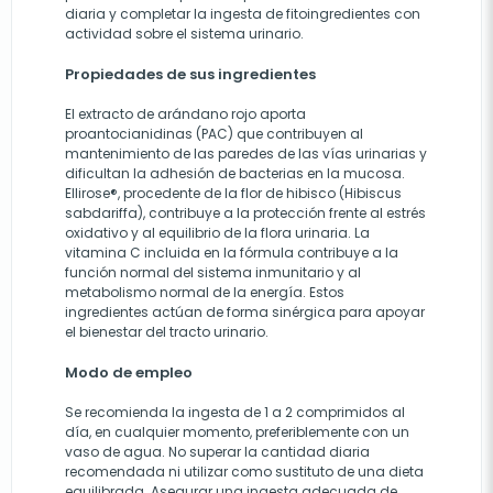
diaria y completar la ingesta de fitoingredientes con
actividad sobre el sistema urinario.
Propiedades de sus ingredientes
El extracto de arándano rojo aporta
proantocianidinas (PAC) que contribuyen al
mantenimiento de las paredes de las vías urinarias y
dificultan la adhesión de bacterias en la mucosa.
Ellirose®, procedente de la flor de hibisco (Hibiscus
sabdariffa), contribuye a la protección frente al estrés
oxidativo y al equilibrio de la flora urinaria. La
vitamina C incluida en la fórmula contribuye a la
función normal del sistema inmunitario y al
metabolismo normal de la energía. Estos
ingredientes actúan de forma sinérgica para apoyar
el bienestar del tracto urinario.
Modo de empleo
Se recomienda la ingesta de 1 a 2 comprimidos al
día, en cualquier momento, preferiblemente con un
vaso de agua. No superar la cantidad diaria
recomendada ni utilizar como sustituto de una dieta
equilibrada. Asegurar una ingesta adecuada de