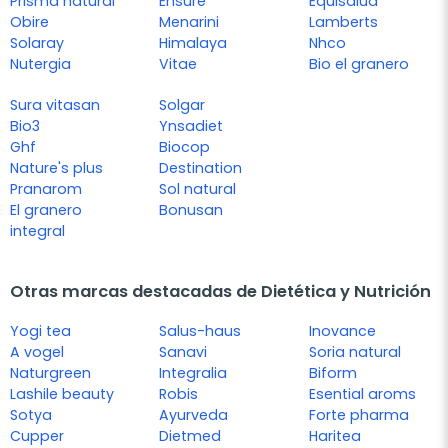
Prisma natural
Ensure
Equisalud
Obire
Menarini
Lamberts
Solaray
Himalaya
Nhco
Nutergia
Vitae
Bio el granero
Sura vitasan
Solgar
Bio3
Ynsadiet
Ghf
Biocop
Nature's plus
Destination
Pranarom
Sol natural
El granero
Bonusan
integral
Otras marcas destacadas de Dietética y Nutrición
Yogi tea
Salus-haus
Inovance
A vogel
Sanavi
Soria natural
Naturgreen
Integralia
Biform
Lashile beauty
Robis
Esential aroms
Sotya
Ayurveda
Forte pharma
Cupper
Dietmed
Haritea