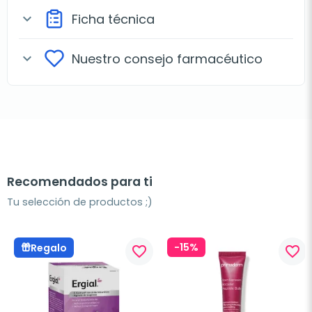
Ficha técnica
expand_more
Nuestro consejo farmacéutico
expand_more
Recomendados para ti
Tu selección de productos ;)
-15%
Regalo
favorite_border
favorite_border