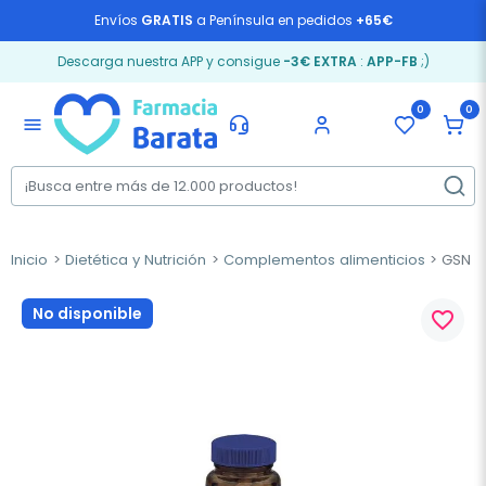
Envíos
GRATIS
a Península en pedidos
+65€
Descarga nuestra APP y consigue
-3€ EXTRA
:
APP-FB
;)
0
0
menu
Inicio
Dietética y Nutrición
Complementos alimenticios
GSN Hi
No disponible
favorite_border