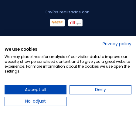
Envíos realizados con:
No lo decimos nosotros...
Privacy policy
We use cookies
¡Tu opinión es importante!
We may place these for analysis of our visitor data, to improve our
website, show personalised content and to give you a great website
experience. For more information about the cookies we use open the
settings.
Copyright © 2010-2026 Farmacia Barata S.L. Todos los
derechos reservados.
Accept all
Deny
No, adjust
Total:
14,95 €
17,20 €
−
+
Añadir al carrito