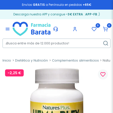
Envíos
GRATIS
a Península en pedidos
+65€
Descarga nuestra APP y consigue
-3€ EXTRA
:
APP-FB
;)
0
0
menu
Inicio
Dietética y Nutrición
Complementos alimenticios
Nature
-2,25 €
favorite_border