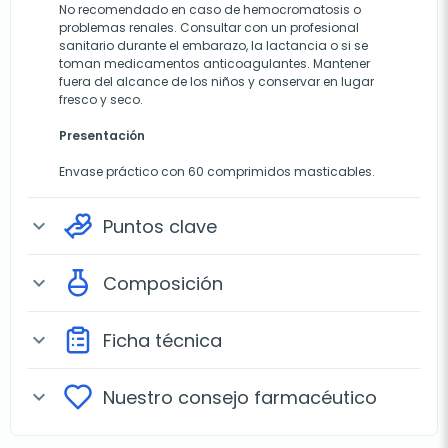
No recomendado en caso de hemocromatosis o
problemas renales. Consultar con un profesional
sanitario durante el embarazo, la lactancia o si se
toman medicamentos anticoagulantes. Mantener
fuera del alcance de los niños y conservar en lugar
fresco y seco.
Presentación
Envase práctico con 60 comprimidos masticables.
Puntos clave
expand_more
Composición
expand_more
Ficha técnica
expand_more
Nuestro consejo farmacéutico
expand_more