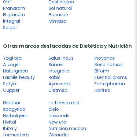
Ghf
Destination
Pranarom
Sol natural
El granero
Bonusan
integral
Mimasa
Solgar
Otras marcas destacadas de Dietética y Nutrición
Yogi tea
Salus-haus
Inovance
A vogel
Sanavi
Soria natural
Naturgreen
Integralia
Biform
Lashile beauty
Robis
Esential aroms
Sotya
Ayurveda
Forte pharma
Cupper
Dietmed
Haritea
Heliosar
La finestra sul
spagyrica
cielo
Herbalgem
Linwoods
Hivital
New era
Ibiza y
Nutricion medica
formentera
Oleander