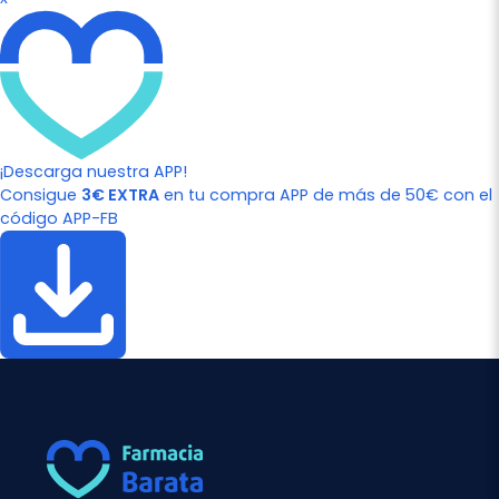
¡Descarga nuestra APP!
Consigue
3€ EXTRA
en tu compra APP de más de 50€ con el
código APP-FB