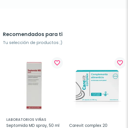
Recomendados para ti
Tu selección de productos ;)
favorite_border
favorite_border
LABORATORIOS VIÑAS
Septomida MD spray, 50 ml
Carevit complex 20 