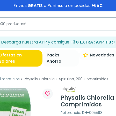
Envíos
GRATIS
a Península en pedidos
+65€
Descarga nuestra APP y consigue
-3€ EXTRA
:
APP-FB
;)
Ofertas en
Packs
Novedades
Solares
Ahorro
imenticios
Physalis Chlorella + Spirulina, 200 Comprimidos
favorite_border
Physalis Chlorella 
Comprimidos
Referencia: DH-005598