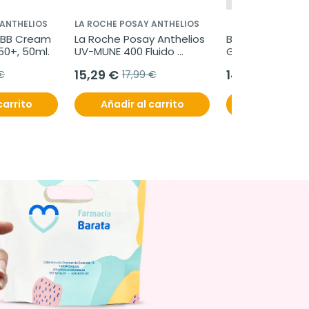
 ANTHELIOS
LA ROCHE POSAY ANTHELIOS
 BB Cream 
La Roche Posay Anthelios 
Bivos Gotas Lact
0+, 50ml.
UV-MUNE 400 Fluido 
GG, 8ml
Invisible spf50+, 50ml
15,29 €
14,50 €
€
17,99 €
carrito
Añadir al carrito
Añadir al c