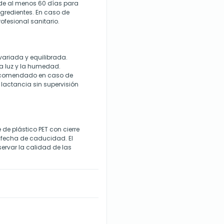
e al menos 60 días para
gredientes. En caso de
ofesional sanitario.
variada y equilibrada.
la luz y la humedad.
 recomendado en caso de
 lactancia sin supervisión
e plástico PET con cierre
y fecha de caducidad. El
ervar la calidad de las