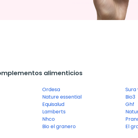
omplementos alimenticios
Ordesa
Sura 
Nature essential
Bio3
Equisalud
Ghf
Lamberts
Natur
Nhco
Pran
Bio el granero
El gr