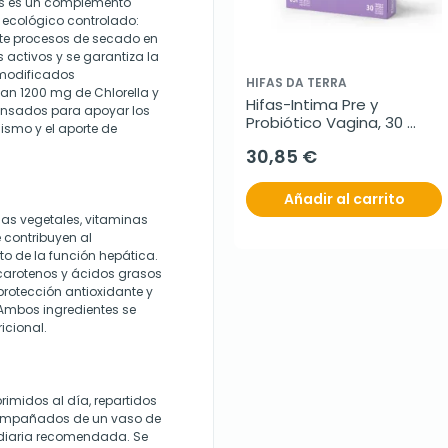
dos es un complemento
 ecológico controlado:
ante procesos de secado en
 activos y se garantiza la
modificados
HIFAS DA TERRA
n 1200 mg de Chlorella y
Hifas-Intima Pre y 
ensados para apoyar los
Probiótico Vagina, 30 
ismo y el aporte de
cápsulas
30,85 €
Añadir al carrito
eínas vegetales, vitaminas
e contribuyen al
o de la función hepática.
acarotenos y ácidos grasos
protección antioxidante y
 Ambos ingredientes se
icional.
imidos al día, repartidos
compañados de un vaso de
 diaria recomendada. Se