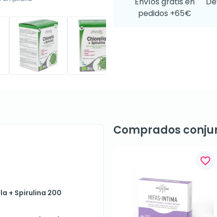
Envíos gratis en
De
pedidos +65€
Comprados conju
favorite_border
la + Spirulina 200