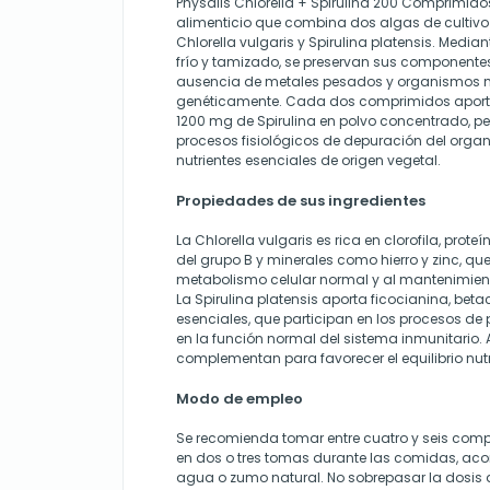
Physalis Chlorella + Spirulina 200 Comprimi
alimenticio que combina dos algas de cultivo
Chlorella vulgaris y Spirulina platensis. Medi
frío y tamizado, se preservan sus componentes
ausencia de metales pesados y organismos 
genéticamente. Cada dos comprimidos aporta
1200 mg de Spirulina en polvo concentrado, p
procesos fisiológicos de depuración del organ
nutrientes esenciales de origen vegetal.
Propiedades de sus ingredientes
La Chlorella vulgaris es rica en clorofila, prot
del grupo B y minerales como hierro y zinc, qu
metabolismo celular normal y al mantenimient
La Spirulina platensis aporta ficocianina, bet
esenciales, que participan en los procesos de 
en la función normal del sistema inmunitario.
complementan para favorecer el equilibrio nutr
Modo de empleo
Se recomienda tomar entre cuatro y seis compr
en dos o tres tomas durante las comidas, a
agua o zumo natural. No sobrepasar la dosis