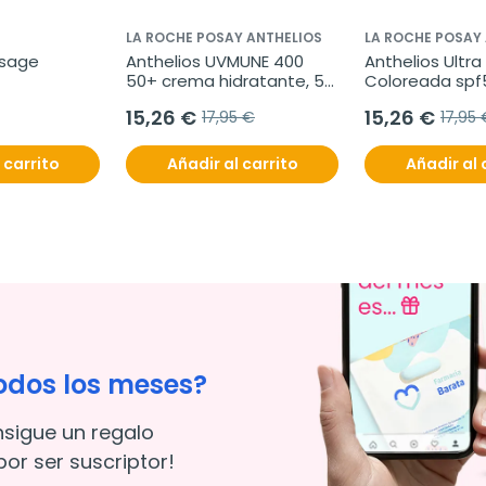
LA ROCHE POSAY ANTHELIOS
LA ROCHE POSAY
sage 
Anthelios UVMUNE 400 
Anthelios Ultra
50+ crema hidratante, 50 
Coloreada spf5
ml
15,26 €
15,26 €
17,95 €
17,95 
 carrito
Añadir al carrito
Añadir al 
odos los meses?
nsigue un regalo
or ser suscriptor!