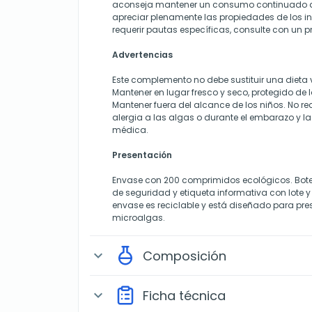
aconseja mantener un consumo continuado d
apreciar plenamente las propiedades de los in
requerir pautas específicas, consulte con un pr
Advertencias
Este complemento no debe sustituir una dieta 
Mantener en lugar fresco y seco, protegido de 
Mantener fuera del alcance de los niños. No
alergia a las algas o durante el embarazo y la
médica.
Presentación
Envase con 200 comprimidos ecológicos. Bote d
de seguridad y etiqueta informativa con lote 
envase es reciclable y está diseñado para pres
microalgas.
Composición
expand_more
Ficha técnica
expand_more