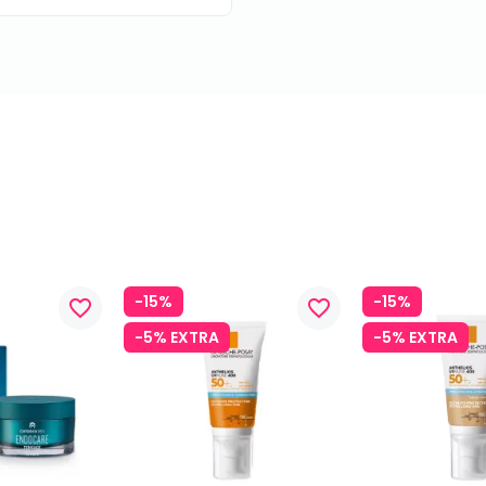
-15%
-15%
favorite_border
favorite_border
-5% EXTRA
-5% EXTRA