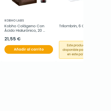
KOBHO LABS
Kobho Colágeno Con 
Trilombrin, 6 Comprimidos
Ácido Hialurónico, 20 
viales
21,55 €
Este producto no está
Añadir al carrito
disponible para su compra
en este país o región.