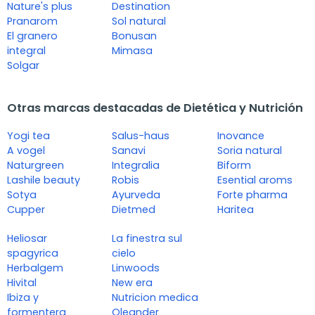
Nature's plus
Destination
Pranarom
Sol natural
El granero
Bonusan
integral
Mimasa
Solgar
Otras marcas destacadas de Dietética y Nutrición
Yogi tea
Salus-haus
Inovance
A vogel
Sanavi
Soria natural
Naturgreen
Integralia
Biform
Lashile beauty
Robis
Esential aroms
Sotya
Ayurveda
Forte pharma
Cupper
Dietmed
Haritea
Heliosar
La finestra sul
spagyrica
cielo
Herbalgem
Linwoods
Hivital
New era
Ibiza y
Nutricion medica
formentera
Oleander