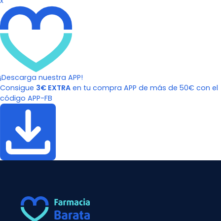
x
¡Descarga nuestra APP!
Consigue
3€ EXTRA
en tu compra APP de más de 50€ con el
código APP-FB