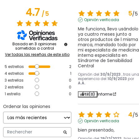
4.7
5
/
5
/
5
Opinión verificada
Me funciona, llevo usándolo 
ya cuatro meses junto a 
otros productos de l misma 
Basado en
3
opiniones
marca, mandado todo por 
sometidas a control
mi especialista de medicina 
Ver todas las reseñas de este sitio
interna especialista en 
Síndrome de Sensibilidad 
Central
5
estrellas
2
4
estrellas
1
Opinión del
30/9/2023
, tras un
experiencia del
10/9/2023
por
3
estrellas
0
A.A.
2
estrellas
0
1
estrella
0
Útil
(0)
Informe
Ordenar las opiniones
4
/
5
Opinión verificada
bien presentado,
Opinión del
29/12/2022
, tras un