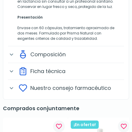
en lactancia sin consultar a un profesional sanitario.
Conservar en lugar fresco y seco, protegido de la luz.
Presentación
Envase con 60 cápsulas, tratamiento aproximado de
dos meses. Formulado por Prisma Natural con
exigentes criterios de calidad y trazabilidad.
Composición
expand_more
Ficha técnica
expand_more
Nuestro consejo farmacéutico
expand_more
Comprados conjuntamente
¡En oferta!
favorite_border
favorite_border