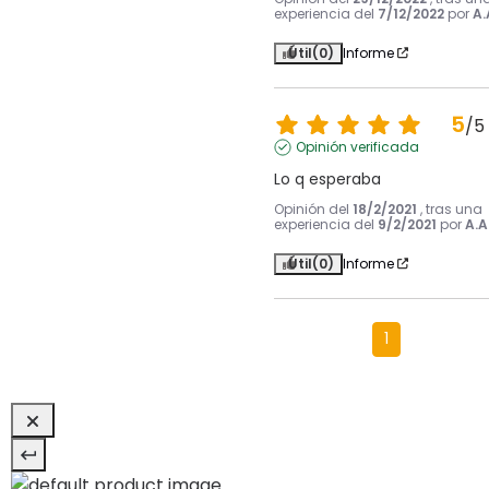
experiencia del
7/12/2022
por
A.
Útil
(0)
Informe
5
/
5
Opinión verificada
Lo q esperaba
Opinión del
18/2/2021
, tras una
experiencia del
9/2/2021
por
A.A
Útil
(0)
Informe
1