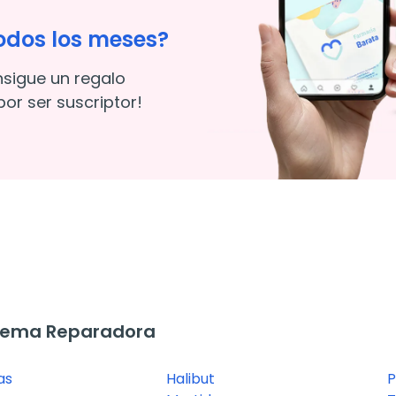
odos los meses?
nsigue un regalo
or ser suscriptor!
rema Reparadora
as
Halibut
P