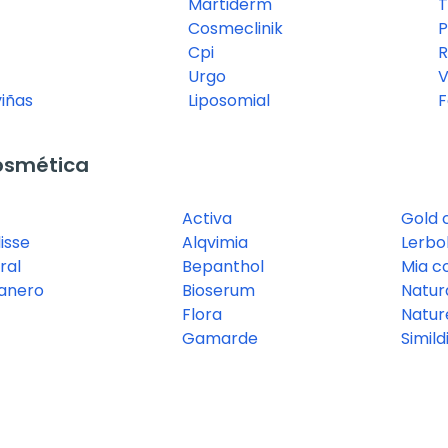
Martiderm
T
Cosmeclinik
P
Cpi
R
Urgo
V
viñas
Liposomial
F
osmética
Activa
Gold 
isse
Alqvimia
Lerbo
ral
Bepanthol
Mia c
ranero
Bioserum
Natur
Flora
Natur
Gamarde
Simild