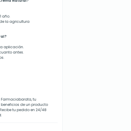
Crema Natural?
1 año.
de la agricultura
ral?
a aplicación.
 cuanto antes.
os.
 Farmaciabarata, tu
s beneficios de un producto
. Recibe tu pedido en 24/48
d.