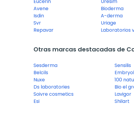
Eucerin
Uresim
Avene
Bioderma
Isdin
A-derma
Svr
Uriage
Repavar
Laboratorios 
Otras marcas destacadas de C
Sesderma
Sensilis
Belcils
Embryol
Nuxe
100 natu
Ds laboratories
Bio el g
Soivre cosmetics
Lavigor
Esi
Shilart