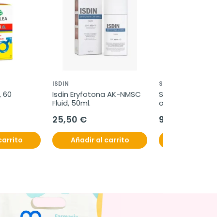
ISDIN
SYSTANE
 60 
Isdin Eryfotona AK-NMSC 
Systane ultra Go
Fluid, 50ml.
oftálmicas lubri
10ml
25,50 €
9,75 €
carrito
Añadir al carrito
Añadir al c