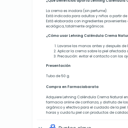
¿Qué beneficios aporta Lehning Caléndula 
La crema es inodora (sin perfume).
Está indicada para adultos y niños a partir de 
Está elaborada con ingredientes provenientes 
ecológica, totalmente orgánicos.
¿Cómo usar Lehning Caléndula Crema Natu
Lavarse las manos antes y después de l
Aplicar la crema sobre la piel afectada
Precaución: evitar el contacto con los oj
Presentación
Tubo de 50 g.
Compra en Farmaciabarata
Adquiere Lehning Caléndula Crema Natural en
farmacia online de confianza, y disfruta de lo
orgánico y efectivo para el cuidado de la piel
horas y cuida tu piel con productos de calida