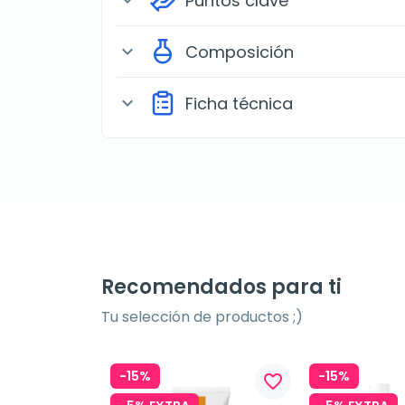
Puntos clave
expand_more
Composición
expand_more
Ficha técnica
expand_more
Recomendados para ti
Tu selección de productos ;)
-15%
-15%
favorite_border