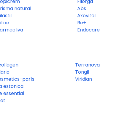
opicrem
Filorga
risma natural
Abs
ilastil
Axovital
itae
Be+
armaoliva
Endocare
collagen
Terranova
lario
Tongil
osmetics-parís
Viridian
a estonica
e essential
iet