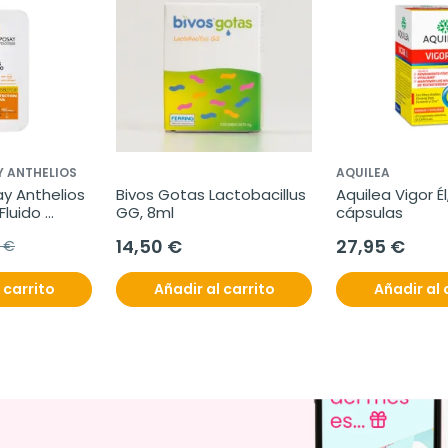
Y ANTHELIOS
AQUILEA
y Anthelios 
Bivos Gotas Lactobacillus 
Aquilea Vigor Él,
luido 
GG, 8ml
cápsulas
0+, 50ml
14,50 €
27,95 €
9 €
 carrito
Añadir al carrito
Añadir al 