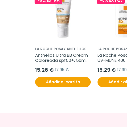
-5% EXTRA
-5% EXTRA
LA ROCHE POSAY ANTHELIOS
LA ROCHE POSA
Anthelios Ultra BB Cream 
La Roche Posa
Coloreada spf50+, 50ml.
UV-MUNE 400 F
Invisible spf5
15,26 €
15,29 €
17,95 €
17,9
Añadir al carrito
Añadir al