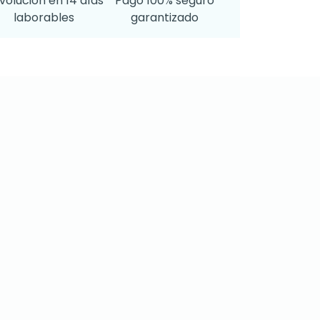
volución en 14 días
Pago 100% seguro
laborables
garantizado