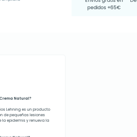
Envíos gratis en
De
pedidos +65€
 Crema Natural?
ios Lehning es un producto
ión de pequeñas lesiones
 la epidermis y renueva la