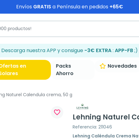
Envíos
GRATIS
a Península en pedidos
+65€
Descarga nuestra APP y consigue
-3€ EXTRA
:
APP-FB
;)
Ofertas en
Packs
Novedades
Solares
Ahorro
ng Naturel Calendula crema, 50 g
favorite_border
Lehning Naturel C
Referencia: 211046
Lehning Caléndula Crema Na