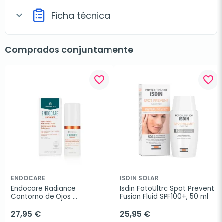
Ficha técnica
expand_more
Comprados conjuntamente
favorite_border
favorite_border
ENDOCARE
ISDIN SOLAR
Endocare Radiance 
Isdin FotoUltra Spot Prevent 
Contorno de Ojos 
Fusion Fluid SPF100+, 50 ml
Antiojeras, 15ml.
27,95 €
25,95 €