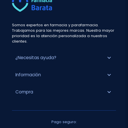
Somos expertos en farmacia y parafarmacia.
Trabajamos para las mejores marcas. Nuestra mayor
prioridad es la atención personalizada a nuestros
clientes.
expand_more
¿Necesitas ayuda?
expand_more
Información
expand_more
Compra
Pago seguro: