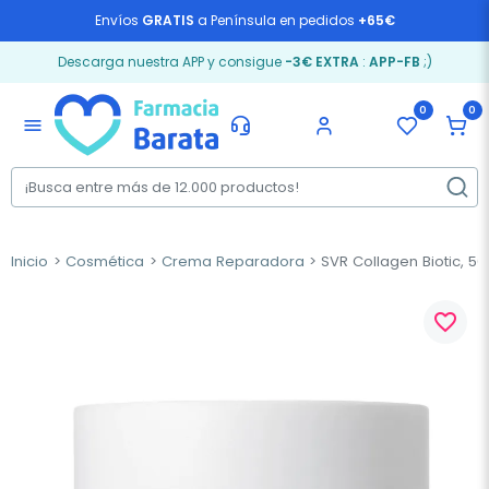
Envíos
GRATIS
a Península en pedidos
+65€
Descarga nuestra APP y consigue
-3€ EXTRA
:
APP-FB
;)
0
0
menu
Inicio
Cosmética
Crema Reparadora
SVR Collagen Biotic, 50
favorite_border