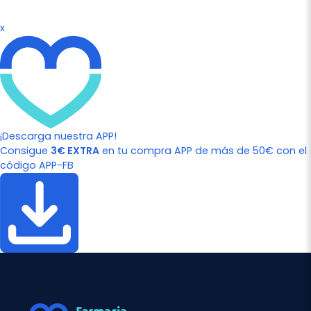
x
¡Descarga nuestra APP!
Consigue
3€ EXTRA
en tu compra APP de más de 50€ con el
código APP-FB