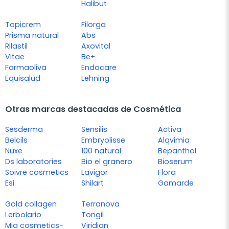
Halibut
Topicrem
Filorga
Prisma natural
Abs
Rilastil
Axovital
Vitae
Be+
Farmaoliva
Endocare
Equisalud
Lehning
Otras marcas destacadas de Cosmética
Sesderma
Sensilis
Activa
Belcils
Embryolisse
Alqvimia
Nuxe
100 natural
Bepanthol
Ds laboratories
Bio el granero
Bioserum
Soivre cosmetics
Lavigor
Flora
Esi
Shilart
Gamarde
Gold collagen
Terranova
Lerbolario
Tongil
Mia cosmetics-
Viridian