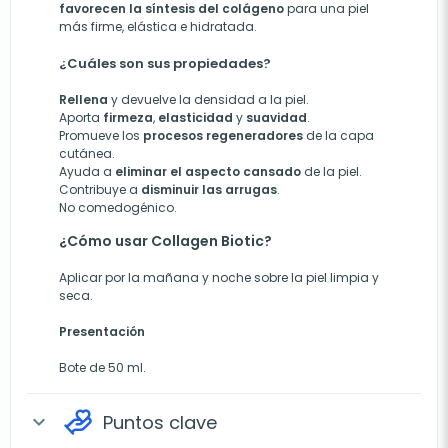
favorecen la síntesis del colágeno
para una piel
más firme, elástica e hidratada.
¿Cuáles son sus propiedades?
Rellena
y devuelve la densidad a la piel.
Aporta
firmeza
,
elasticidad
y
suavidad
.
Promueve los
procesos regeneradores
de la capa
cutánea.
Ayuda a
eliminar el aspecto cansado
de la piel.
Contribuye a
disminuir las arrugas
.
No comedogénico.
¿Cómo usar Collagen Biotic?
Aplicar por la mañana y noche sobre la piel limpia y
seca.
Presentación
Bote de 50 ml.
Puntos clave
expand_more