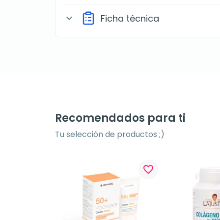
Ficha técnica
expand_more
Recomendados para ti
Tu selección de productos ;)
favorite_border