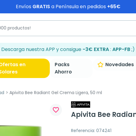
Envíos
GRATIS
a Península en pedidos
+65€
Descarga nuestra APP y consigue
-3€ EXTRA
:
APP-FB
;)
Ofertas en
Packs
Novedades
Solares
Ahorro
ad
Apivita Bee Radiant Gel Crema Ligera, 50 ml
favorite_border
Apivita Bee Radian
Referencia: 074241