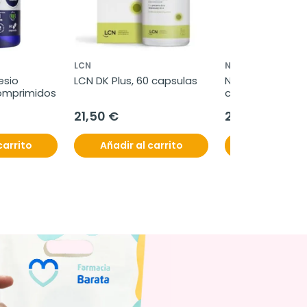
LCN
NHCO
sio 
LCN DK Plus, 60 capsulas
NHCO Aminosatyl
omprimidos
cápsulas
21,50 €
28,90 €
carrito
Añadir al carrito
Añadir al c