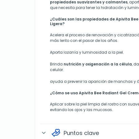
propiedades suavizantes y calmantes
, apor
que necesita para tener la hidratación y lumi
¿Cuáles son las propiedades de Apivita Be
Ligera?
Acelera el proceso de renovación y cicatrizaci
más lento con el pasar de los años.
Aporta lozanía y luminosidad a la piel.
Brinda
nutrición y oxigenación a la célula
, d
celular.
ayuda a prevenir la aparición de manchas y ár
¿Cómo se usa Apivita Bee Radiant Gel Crem
Aplicar sobre la piel limpia del rostro con sua
evitando los ojos y las mucosas.
Puntos clave
expand_more