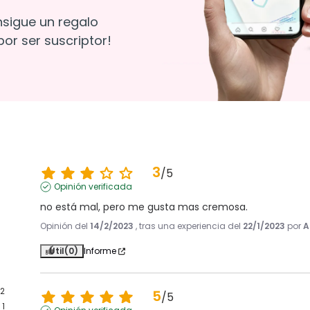
nsigue un regalo
or ser suscriptor!
3
/
5
Opinión verificada
no está mal, pero me gusta mas cremosa.
Opinión del
14/2/2023
, tras una experiencia del
22/1/2023
por
A
Útil
(0)
Informe
2
5
/
5
1