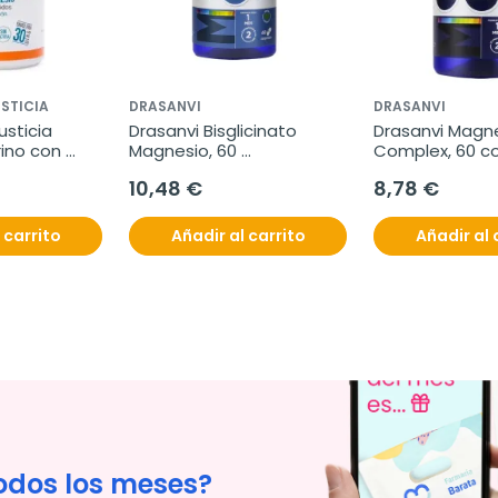
STICIA
DRASANVI
DRASANVI
sticia 
Drasanvi Bisglicinato 
Drasanvi Magne
no con 
Magnesio, 60 
Complex, 60 c
comprimidos
10,48 €
8,78 €
 carrito
Añadir al carrito
Añadir al 
odos los meses?