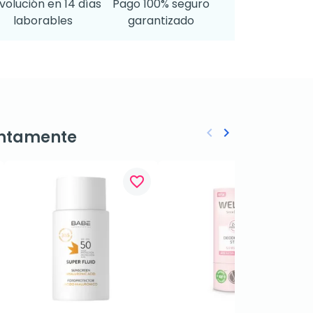
volución en 14 días
Pago 100% seguro
laborables
garantizado
keyboard_arrow_left
keyboard_arrow_right
ntamente
Anterior
Siguiente
favorite_border
favorite_border