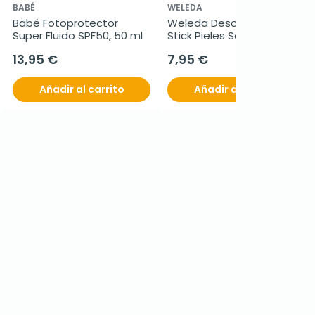
BABÉ
WELEDA
Babé Fotoprotector 
Weleda Desodorante 
Super Fluido SPF50, 50 ml
Stick Pieles Sensibles, 50 g
13,95 €
7,95 €
Añadir al carrito
Añadir al carrito