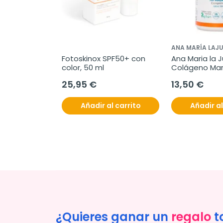
ANA MARÍA LAJU
Fotoskinox SPF50+ con 
Ana Maria la Ju
color, 50 ml
Colágeno Mari
Magnesio, 180 
25,95 €
13,50 €
comprimidos
Añadir al carrito
Añadir al
¿Quieres ganar un
regalo
t