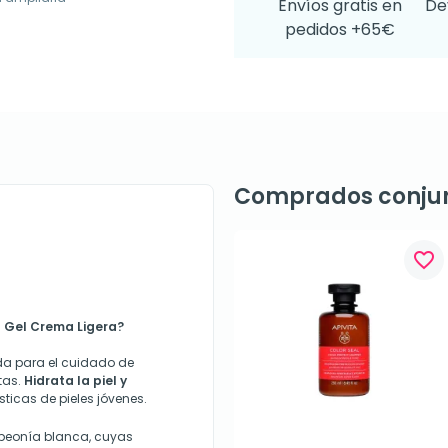
Envíos gratis en
De
pedidos +65€
Comprados conju
favorite_border
t Gel Crema Ligera?
da para el cuidado de
tas.
Hidrata la piel y
sticas de pieles jóvenes.
 peonía blanca, cuyas