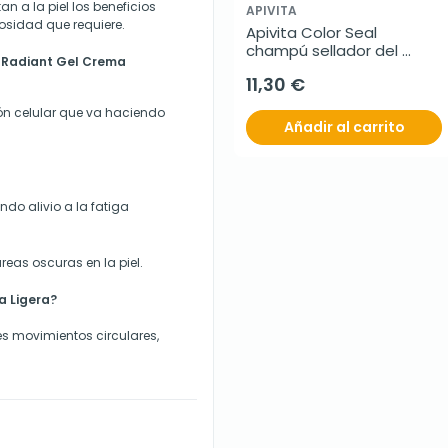
tan a la piel los beneficios
APIVITA
nosidad que requiere.
Apivita Color Seal 
champú sellador del 
e Radiant Gel Crema
color, 250 ml
11,30 €
ón celular que
va haciendo
Añadir al carrito
ando alivio
a la fatiga
eas oscuras en la piel.
a Ligera?
ves movimientos circulares,