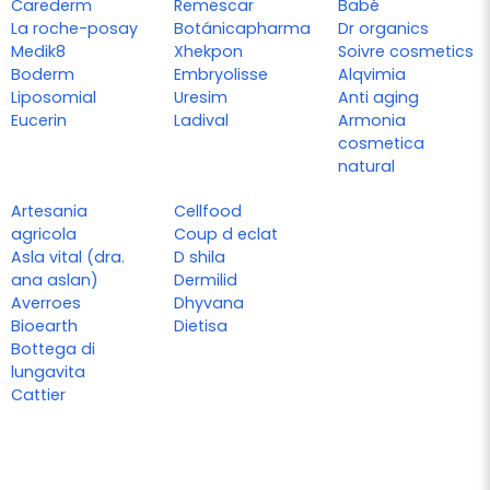
Carederm
Remescar
Babé
La roche-posay
Botánicapharma
Dr organics
Medik8
Xhekpon
Soivre cosmetics
Boderm
Embryolisse
Alqvimia
Liposomial
Uresim
Anti aging
Eucerin
Ladival
Armonia
cosmetica
natural
Artesania
Cellfood
agricola
Coup d eclat
Asla vital (dra.
D shila
ana aslan)
Dermilid
Averroes
Dhyvana
Bioearth
Dietisa
Bottega di
lungavita
Cattier