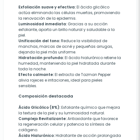
Exfoliación suave y efectiva:
El ácido glicólico
actúa eliminando las células muertas, promoviendo
la renovación de la epidermis.
Luminosidad inmediata:
Gracias a su acción
exfoliante, aporta un brillo natural y saludable a la
piel.
Unificación del tono:
Reduce la visibilidad de
manchas, marcas de acné y pequeñas arrugas,
dejando la piel más uniforme.
Hidratación profunda:
El ácido hialurónico retiene la
humedad, manteniendo la piel hidratada durante
toda la noche.
Efecto calmante:
El extracto de Tazman Pepper
alivia rojeces e irritaciones, ideal para pieles
sensibles.
Composición destacada
Ácido Glicólico (8%):
Exfoliante químico que mejora
la textura de la piel y su luminosidad natural.
Complejo Revitalizante:
Antioxidante que favorece
la regeneración celular y potencia la síntesis de
colágeno.
Ácido Hialurónico:
Hidratante de acción prolongada