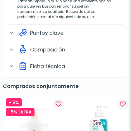
Tazman Pepper, lo que lo hace una excelente opción
para quienes buscan renovar su piel sin
comprometer su equilibrio. Recuerde aplicar
protección solar al día siguiente de su uso.
Puntos clave
expand_more
Composición
expand_more
Ficha técnica
expand_more
Comprados conjuntamente
-15%
favorite_border
favorite_border
-5% EXTRA