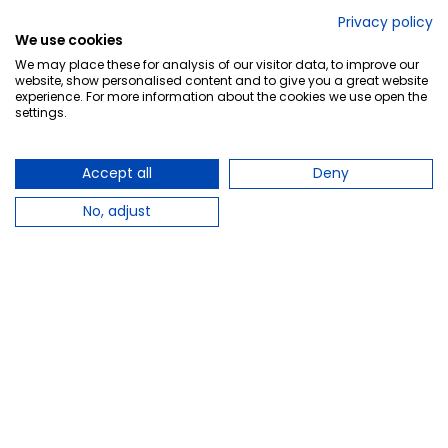
No lo decimos nosotros...
Privacy policy
We use cookies
¡Tu opinión es importante!
We may place these for analysis of our visitor data, to improve our
website, show personalised content and to give you a great website
experience. For more information about the cookies we use open the
settings.
Copyright © 2010-2026 Farmacia Barata S.L. Todos los
derechos reservados.
Accept all
Deny
No, adjust
Total:
35,95 €
−
+
Añadir al carrito