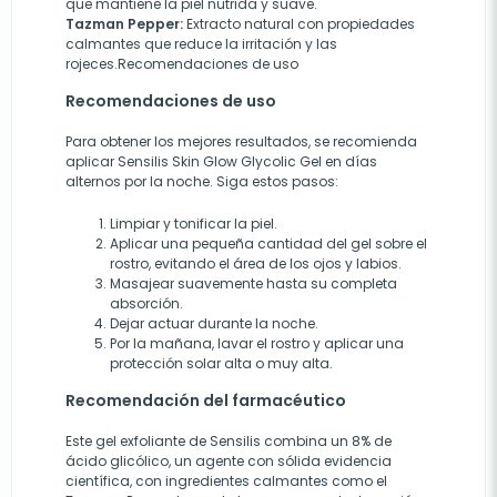
que mantiene la piel nutrida y suave.
Tazman Pepper:
Extracto natural con propiedades
calmantes que reduce la irritación y las
rojeces.Recomendaciones de uso
Recomendaciones de uso
Para obtener los mejores resultados, se recomienda
aplicar Sensilis Skin Glow Glycolic Gel en días
alternos por la noche. Siga estos pasos:
Limpiar y tonificar la piel.
Aplicar una pequeña cantidad del gel sobre el
rostro, evitando el área de los ojos y labios.
Masajear suavemente hasta su completa
absorción.
Dejar actuar durante la noche.
Por la mañana, lavar el rostro y aplicar una
protección solar alta o muy alta.
Recomendación del farmacéutico
Este gel exfoliante de Sensilis combina un 8% de
ácido glicólico, un agente con sólida evidencia
científica, con ingredientes calmantes como el