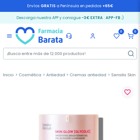
Envíos
GRATIS
a Península en pedidos
+65€
Descarga nuestra APP y consigue
-3€ EXTRA
:
APP-FB
;)
0
0
menu
Inicio
Cosmética
Antiedad
Cremas antiedad
Sensilis Skin 
favorite_border