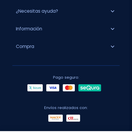
expand_more
¿Necesitas ayuda?
expand_more
Información
expand_more
Compra
Pago seguro:
Envíos realizados con: