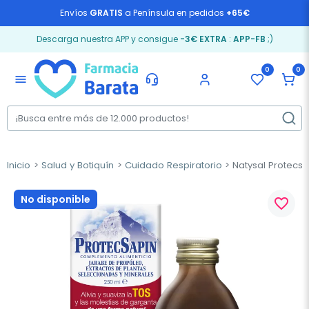
Envíos
GRATIS
a Península en pedidos
+65€
Descarga nuestra APP y consigue
-3€ EXTRA
:
APP-FB
;)
0
0
menu
Inicio
Salud y Botiquín
Cuidado Respiratorio
Natysal Protecsa
No disponible
favorite_border