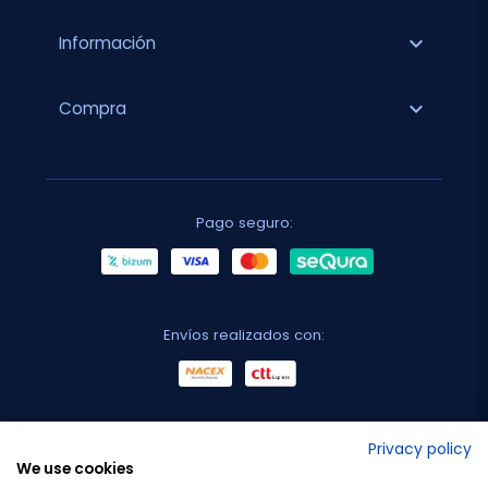
expand_more
Información
expand_more
Compra
Pago seguro:
Envíos realizados con:
No lo decimos nosotros...
Privacy policy
We use cookies
¡Tu opinión es importante!