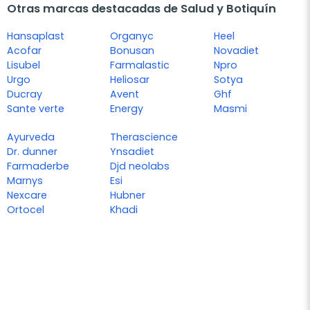
Otras marcas destacadas de Salud y Botiquín
Hansaplast
Organyc
Heel
Acofar
Bonusan
Novadiet
Lisubel
Farmalastic
Npro
Urgo
Heliosar
Sotya
Ducray
Avent
Ghf
Sante verte
Energy
Masmi
Ayurveda
Therascience
Dr. dunner
Ynsadiet
Farmaderbe
Djd neolabs
Marnys
Esi
Nexcare
Hubner
Ortocel
Khadi