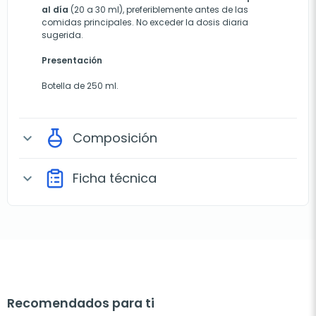
al día
(20 a 30 ml), preferiblemente antes de las
comidas principales. No exceder la dosis diaria
sugerida.
Presentación
Botella de 250 ml.
Composición
expand_more
Ficha técnica
expand_more
Recomendados para ti