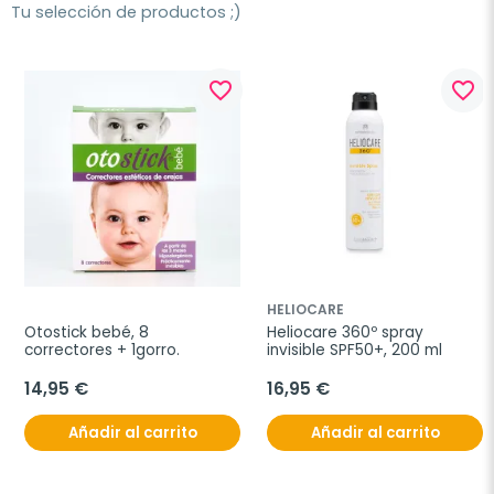
Tu selección de productos ;)
favorite_border
favorite_border
HELIOCARE
Otostick bebé, 8 
Heliocare 360º spray 
correctores + 1gorro.
invisible SPF50+, 200 ml
14,95 €
16,95 €
Añadir al carrito
Añadir al carrito