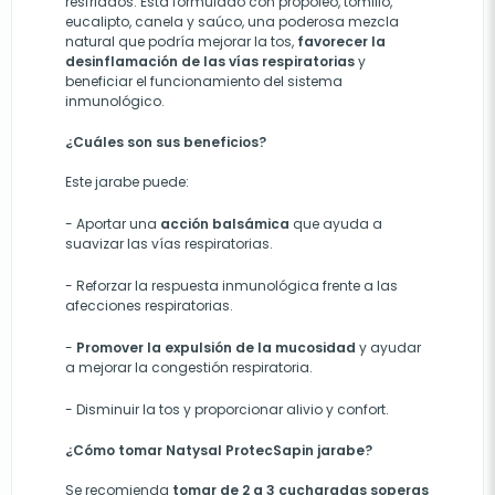
resfriados. Está formulado con propóleo, tomillo,
eucalipto, canela y saúco, una poderosa mezcla
natural que podría mejorar la tos,
favorecer la
desinflamación de las vías respiratorias
y
beneficiar el funcionamiento del sistema
inmunológico.
¿Cuáles son sus beneficios?
Este jarabe puede:
-
Aportar una
acción balsámica
que ayuda a
suavizar las vías respiratorias.
- R
eforzar la respuesta inmunológica frente a las
afecciones respiratorias.
-
Prom
over
la expulsión de la mucosidad
y
ayuda
r
a mejorar la congestión respiratoria.
- D
isminuir la tos
y
proporciona
r
alivio y confort.
¿Cómo tomar Natysal ProtecSapin jarabe?
Se recomienda
tomar de 2 a 3 cucharadas soperas