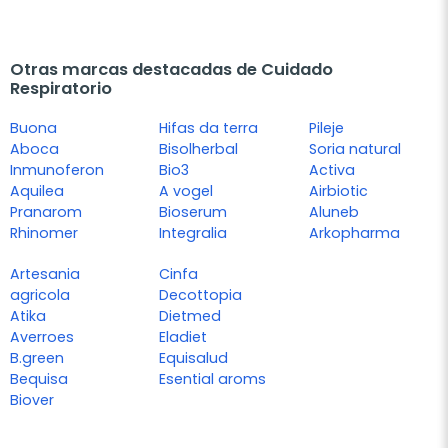
Otras marcas destacadas de Cuidado
Respiratorio
Buona
Hifas da terra
Pileje
Aboca
Bisolherbal
Soria natural
Inmunoferon
Bio3
Activa
Aquilea
A vogel
Airbiotic
Pranarom
Bioserum
Aluneb
Rhinomer
Integralia
Arkopharma
Artesania
Cinfa
agricola
Decottopia
Atika
Dietmed
Averroes
Eladiet
B.green
Equisalud
Bequisa
Esential aroms
Biover