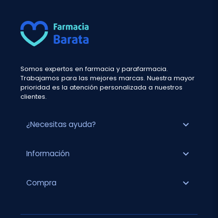
Somos expertos en farmacia y parafarmacia.
Trabajamos para las mejores marcas. Nuestra mayor
prioridad es la atención personalizada a nuestros
clientes.
expand_more
¿Necesitas ayuda?
expand_more
Información
expand_more
Compra