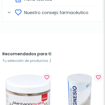
Nuestro consejo farmacéutico
expand_more
Recomendados para ti
Tu selección de productos ;)
favorite_border
favorite_border