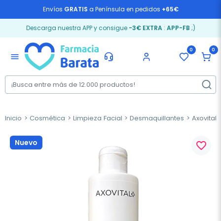
Envíos
GRATIS
a Península en pedidos
+65€
Descarga nuestra APP y consigue
-3€ EXTRA
:
APP-FB
;)
0
0
menu
Inicio
Cosmética
Limpieza Facial
Desmaquillantes
Axovital 
Nuevo
favorite_border