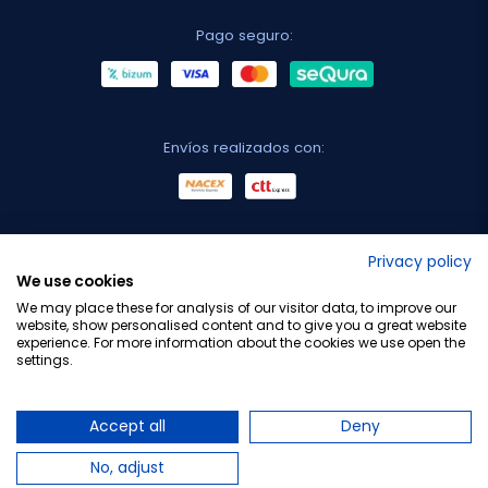
Pago seguro:
Envíos realizados con:
No lo decimos nosotros...
Privacy policy
We use cookies
¡Tu opinión es importante!
We may place these for analysis of our visitor data, to improve our
website, show personalised content and to give you a great website
experience. For more information about the cookies we use open the
settings.
Copyright © 2010-2026 Farmacia Barata S.L. Todos los
derechos reservados.
Accept all
Deny
No, adjust