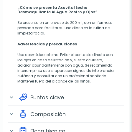
¿Cómo se presenta Axovital Leche
Desmaquillante Al Agua Rostro y Ojos?
Se presenta en un envase de 200 ml, con un formato
pensado para facilitar su uso diario en la rutina de
limpieza facial.
Advertencias y precauciones
Uso cosmético externo. Evitar el contacto directo con
los ojos en caso de irritación y, si esto ocurriera,
aclarar abundantemente con agua. Se recomienda
interrumpir su uso si aparecen signos de intolerancia
cutánea y consultar con un profesional sanitario.
Mantener fuera del alcance de los niños.
Puntos clave
expand_more
Composición
expand_more
Ficha técnica
expand_more