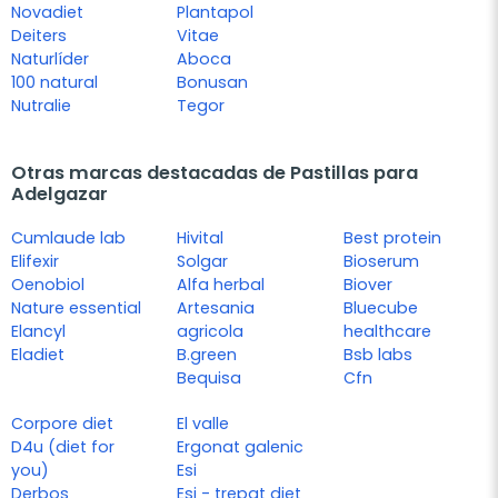
Novadiet
Plantapol
Deiters
Vitae
Naturlíder
Aboca
100 natural
Bonusan
Nutralie
Tegor
Otras marcas destacadas de Pastillas para
Adelgazar
Cumlaude lab
Hivital
Best protein
Elifexir
Solgar
Bioserum
Oenobiol
Alfa herbal
Biover
Nature essential
Artesania
Bluecube
Elancyl
agricola
healthcare
Eladiet
B.green
Bsb labs
Bequisa
Cfn
Corpore diet
El valle
D4u (diet for
Ergonat galenic
you)
Esi
Derbos
Esi - trepat diet