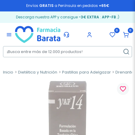
Envíos
GRATIS
a Península en pedidos
+65€
Descarga nuestra APP y consigue
-3€ EXTRA
:
APP-FB
;)
0
0
menu
Inicio
Dietética y Nutrición
Pastillas para Adelgazar
Drenantes
favorite_border