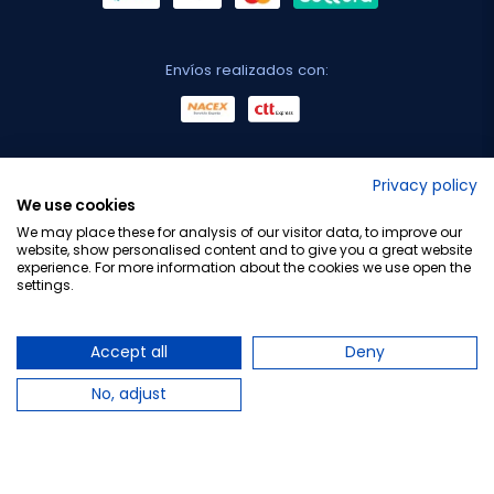
Envíos realizados con:
No lo decimos nosotros...
Privacy policy
We use cookies
¡Tu opinión es importante!
We may place these for analysis of our visitor data, to improve our
website, show personalised content and to give you a great website
experience. For more information about the cookies we use open the
settings.
Copyright © 2010-2026 Farmacia Barata S.L. Todos los
derechos reservados.
Accept all
Deny
No, adjust
Total:
17,04 €