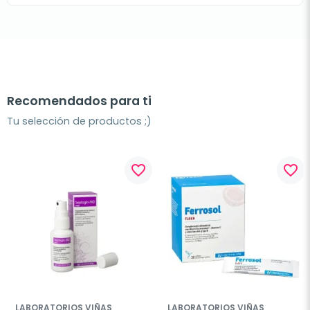
Recomendados para ti
Tu selección de productos ;)
favorite_border
favorite_border
LABORATORIOS VIÑAS
LABORATORIOS VIÑAS