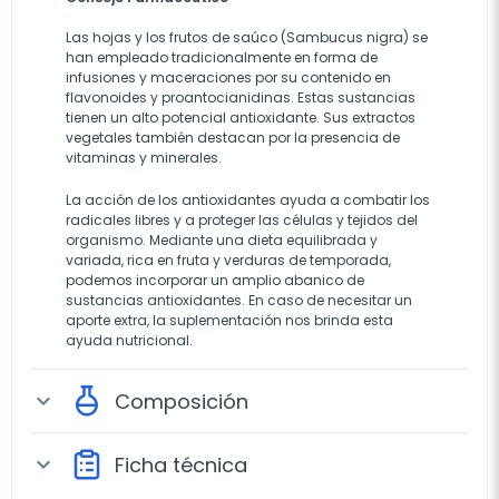
Las hojas y los frutos de saúco (Sambucus nigra) se
han empleado tradicionalmente en forma de
infusiones y maceraciones por su contenido en
flavonoides y proantocianidinas. Estas sustancias
tienen un alto potencial antioxidante. Sus extractos
vegetales también destacan por la presencia de
vitaminas y minerales.
La acción de los antioxidantes ayuda a combatir los
radicales libres y a proteger las células y tejidos del
organismo. Mediante una dieta equilibrada y
variada, rica en fruta y verduras de temporada,
podemos incorporar un amplio abanico de
sustancias antioxidantes. En caso de necesitar un
aporte extra, la suplementación nos brinda esta
ayuda nutricional.
Composición
expand_more
Ficha técnica
expand_more