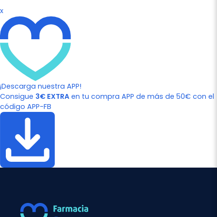
x
¡Descarga nuestra APP!
Consigue
3€ EXTRA
en tu compra APP de más de 50€ con el
código APP-FB