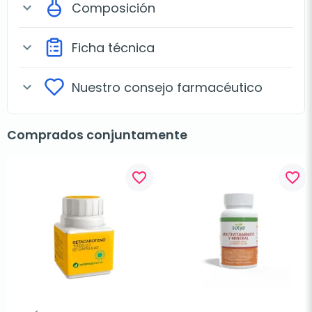
Composición
expand_more
Ficha técnica
expand_more
Nuestro consejo farmacéutico
expand_more
Comprados conjuntamente
favorite_border
favorite_border