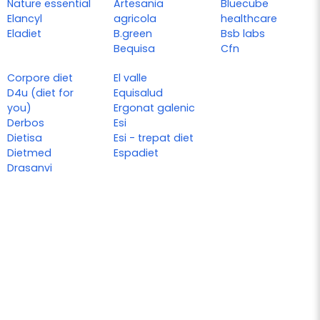
Nature essential
Artesania
Bluecube
Elancyl
agricola
healthcare
Eladiet
B.green
Bsb labs
Bequisa
Cfn
Corpore diet
El valle
D4u (diet for
Equisalud
you)
Ergonat galenic
Derbos
Esi
Dietisa
Esi - trepat diet
Dietmed
Espadiet
Drasanvi