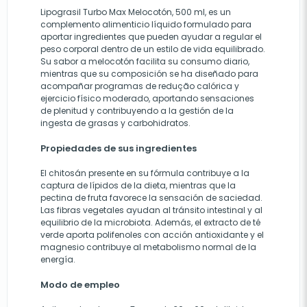
Lipograsil Turbo Max Melocotón, 500 ml, es un
complemento alimenticio líquido formulado para
aportar ingredientes que pueden ayudar a regular el
peso corporal dentro de un estilo de vida equilibrado.
Su sabor a melocotón facilita su consumo diario,
mientras que su composición se ha diseñado para
acompañar programas de redução calórica y
ejercicio físico moderado, aportando sensaciones
de plenitud y contribuyendo a la gestión de la
ingesta de grasas y carbohidratos.
Propiedades de sus ingredientes
El chitosán presente en su fórmula contribuye a la
captura de lípidos de la dieta, mientras que la
pectina de fruta favorece la sensación de saciedad.
Las fibras vegetales ayudan al tránsito intestinal y al
equilibrio de la microbiota. Además, el extracto de té
verde aporta polifenoles con acción antioxidante y el
magnesio contribuye al metabolismo normal de la
energía.
Modo de empleo