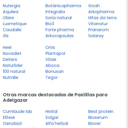
Nutergia
Botánicapharma
Goah
Aquilea
Integralia
Arkopharma
Obire
Soria natural
Hifas da terra
Luxmetique
Bio3
Vitanatur
Caudalie
Forte pharma
Pranarom
Xls
Arkocapsulas
Solaray
Heel
Ortis
Novadiet
Plantapol
Deiters
Vitae
Naturlíder
Aboca
100 natural
Bonusan
Nutralie
Tegor
Otras marcas destacadas de Pastillas para
Adelgazar
Cumlaude lab
Hivital
Best protein
Elifexir
Solgar
Bioserum
Oenobiol
Alfa herbal
Biover