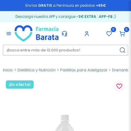
Envíos
GRATIS
a Península en pedidos
+65€
Descarga nuestra APP y consigue
-3€ EXTRA
:
APP-FB
;)
0
0
menu
Inicio
Dietética y Nutrición
Pastillas para Adelgazar
Drenantes
¡En oferta!
favorite_border