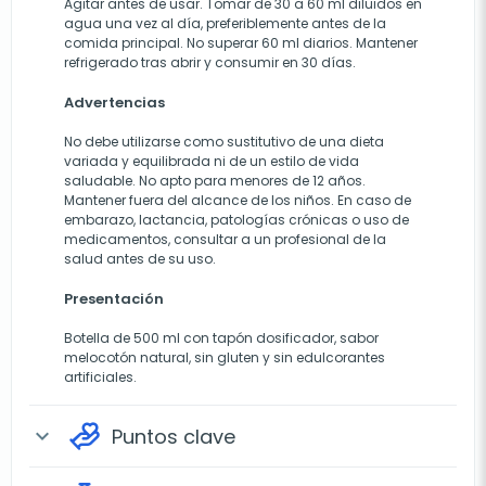
Agitar antes de usar. Tomar de 30 a 60 ml diluidos en
agua una vez al día, preferiblemente antes de la
comida principal. No superar 60 ml diarios. Mantener
refrigerado tras abrir y consumir en 30 días.
Advertencias
No debe utilizarse como sustitutivo de una dieta
variada y equilibrada ni de un estilo de vida
saludable. No apto para menores de 12 años.
Mantener fuera del alcance de los niños. En caso de
embarazo, lactancia, patologías crónicas o uso de
medicamentos, consultar a un profesional de la
salud antes de su uso.
Presentación
Botella de 500 ml con tapón dosificador, sabor
melocotón natural, sin gluten y sin edulcorantes
artificiales.
Puntos clave
expand_more