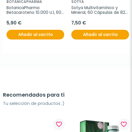
BOTÁNICAPHARMA
SOTYA
BotanicaPharma 
Sotya Multivitamínico y 
Betacaroteno 10.000 U.l, 60 
Mineral, 60 Cápsulas de 820 
cápsulas.
mg
5,90 €
7,50 €
Añadir al carrito
Añadir al carrito
Recomendados para ti
Tu selección de productos ;)
favorite_border
favorite_border