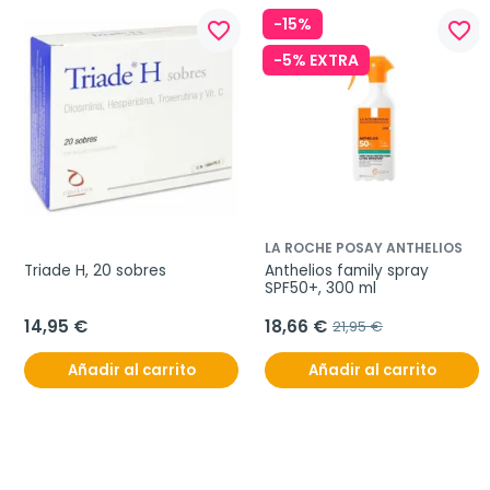
-15%
favorite_border
favorite_border
-5% EXTRA
LA ROCHE POSAY ANTHELIOS
Triade H, 20 sobres
Anthelios family spray 
SPF50+, 300 ml
14,95 €
18,66 €
21,95 €
Añadir al carrito
Añadir al carrito