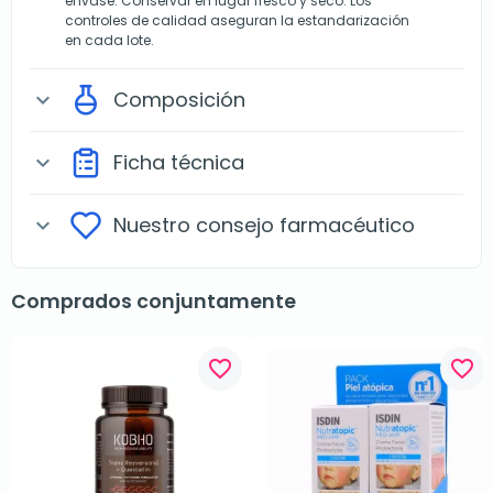
envase. Conservar en lugar fresco y seco. Los
controles de calidad aseguran la estandarización
en cada lote.
Composición
expand_more
Ficha técnica
expand_more
Nuestro consejo farmacéutico
expand_more
Comprados conjuntamente
favorite_border
favorite_border