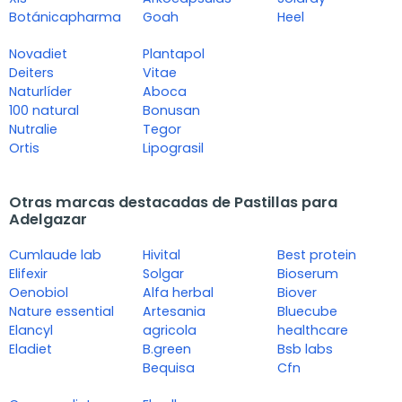
Botánicapharma
Goah
Heel
Novadiet
Plantapol
Deiters
Vitae
Naturlíder
Aboca
100 natural
Bonusan
Nutralie
Tegor
Ortis
Lipograsil
Otras marcas destacadas de Pastillas para
Adelgazar
Cumlaude lab
Hivital
Best protein
Elifexir
Solgar
Bioserum
Oenobiol
Alfa herbal
Biover
Nature essential
Artesania
Bluecube
Elancyl
agricola
healthcare
Eladiet
B.green
Bsb labs
Bequisa
Cfn