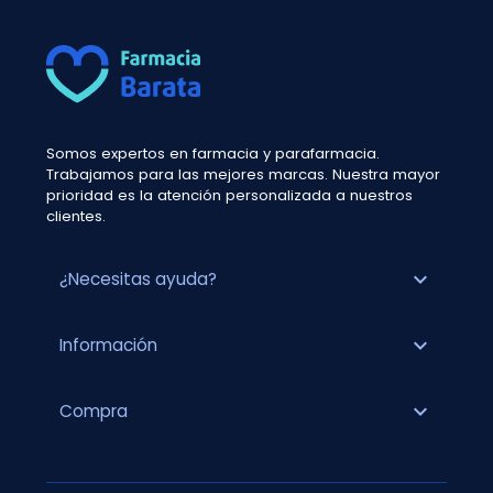
Somos expertos en farmacia y parafarmacia.
Trabajamos para las mejores marcas. Nuestra mayor
prioridad es la atención personalizada a nuestros
clientes.
expand_more
¿Necesitas ayuda?
expand_more
Información
expand_more
Compra