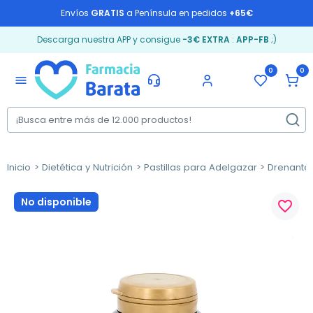
Envíos
GRATIS
a Península en pedidos
+65€
Descarga nuestra APP y consigue
-3€ EXTRA
:
APP-FB
;)
0
0
menu
Inicio
Dietética y Nutrición
Pastillas para Adelgazar
Drenantes
No disponible
favorite_border