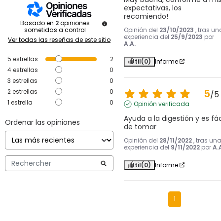
expectativas, los 
recomiendo!
Basado en
2
opiniones
Opinión del
23/10/2023
, tras un
sometidas a control
experiencia del
25/9/2023
por
Ver todas las reseñas de este sitio
A.A.
5
estrellas
2
Útil
(0)
Informe
4
estrellas
0
3
estrellas
0
5
2
estrellas
0
/
5
1
estrella
0
Opinión verificada
Ayuda a la digestión y es fáci
Ordenar las opiniones
de tomar
Opinión del
28/11/2022
, tras un
experiencia del
9/11/2022
por
A.
Útil
(0)
Informe
1