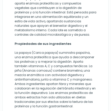
aporta enzimas proteolíticas y compuestos
vegetales que contribuyen a la digestión de
proteínas y a la función intestinal. Está pensada para
integrarse en una alimentación equilibrada y un
estilo de vida activo, aportando sustancias
naturales que apoyan el bienestar digestivo y el
metabolismo interno. Cada lote es sometido a
controles de calidad microbiológica y de pureza.
Propiedades de sus ingredientes
La papaya (Carica papaya) suministra papaína,
una enzima proteolítica que ayuda a descomponer
las proteínas y a mejorar la digestión. Aporta
también vitaminas A, C y compuestos fenólicos. La
piña (Ananas comosus) contiene bromelina, una
mezcla enzimática con actividad digestiva y
antiinflamatoria, junto a vitamina C y manganeso.
Ambos ingredientes aportan fibra y minerales que
colaboran en la regulación del tránsito intestinal y en
la función depurativa. Las enzimas proteolíticas de
ambos extractos han sido utilizadas en dietas
tradicionales por sus efectos sobre la textura de las
proteínas y la función gastrointestinal.