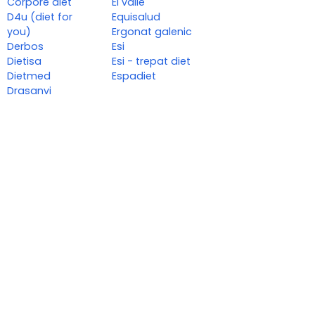
Corpore diet
El valle
D4u (diet for
Equisalud
you)
Ergonat galenic
Derbos
Esi
Dietisa
Esi - trepat diet
Dietmed
Espadiet
Drasanvi