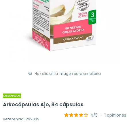
Haz clic en la imagen para ampliarla
Arkocápsulas Ajo, 84 cápsulas
4
/
5
-
1
opiniones
Referencia: 292839