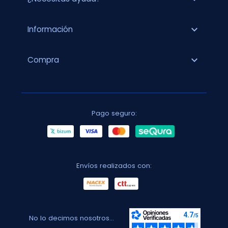
expand_more
Información
expand_more
Compra
Pago seguro:
Envíos realizados con:
No lo decimos nosotros...