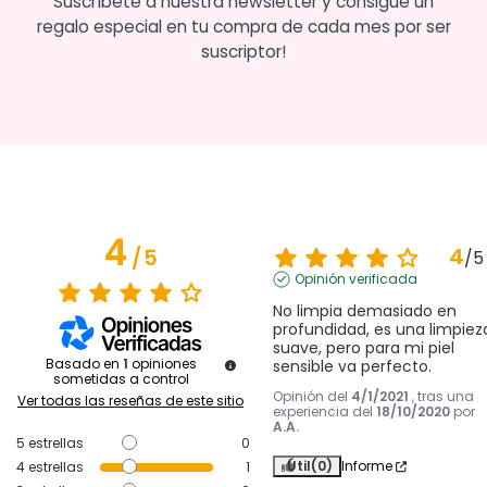
Suscríbete a nuestra newsletter y consigue un
regalo especial en tu compra de cada mes por ser
suscriptor!
4
4
/
5
/
5
Opinión verificada
No limpia demasiado en 
profundidad, es una limpieza
suave, pero para mi piel 
Basado en
1
opiniones
sensible va perfecto.
sometidas a control
Opinión del
4/1/2021
, tras una
Ver todas las reseñas de este sitio
experiencia del
18/10/2020
por
A.A.
5
estrellas
0
Útil
(0)
Informe
4
estrellas
1