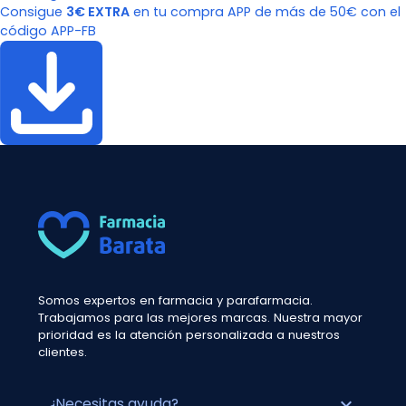
Consigue
3€ EXTRA
en tu compra APP de más de 50€ con el
código APP-FB
Somos expertos en farmacia y parafarmacia.
Trabajamos para las mejores marcas. Nuestra mayor
prioridad es la atención personalizada a nuestros
clientes.
expand_more
¿Necesitas ayuda?