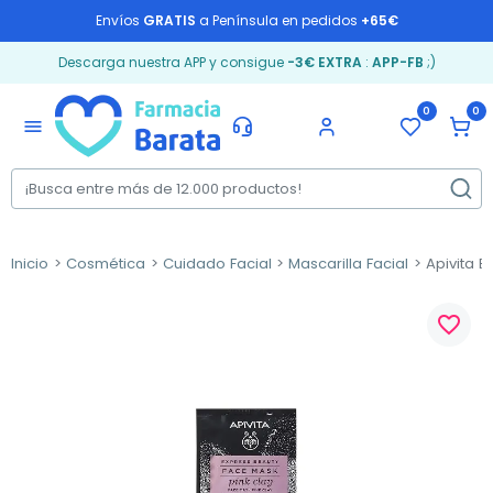
Envíos
GRATIS
a Península en pedidos
+65€
Descarga nuestra APP y consigue
-3€ EXTRA
:
APP-FB
;)
0
0
menu
Inicio
Cosmética
Cuidado Facial
Mascarilla Facial
Apivita E
favorite_border