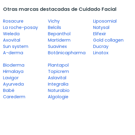
Otras marcas destacadas de Cuidado Facial
Rosacure
Vichy
Liposomial
La roche-posay
Belcils
Natysal
Weleda
Bepanthol
Elifexir
Axovital
Martiderm
Gold collagen
Sun system
Suavinex
Ducray
A-derma
Botánicapharma
Linatox
Bioderma
Plantapol
Himalaya
Topicrem
Lavigor
Aslavital
Ayurveda
Integralia
Babé
Naturabio
Carederm
Algologie