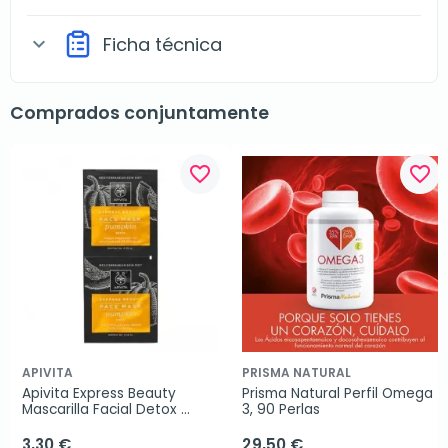
Ficha técnica
expand_more
Comprados conjuntamente
favorite_border
favorite_border
APIVITA
PRISMA NATURAL
Apivita Express Beauty 
Prisma Natural Perfil Omega 
Mascarilla Facial Detox 
3, 90 Perlas
Calabaza, 2x8 ml
3,30 €
29,50 €