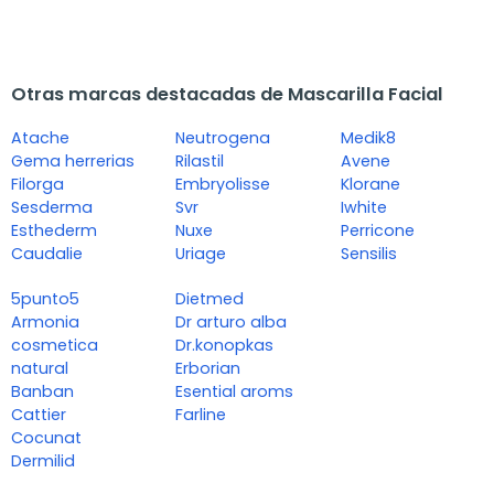
Otras marcas destacadas de Mascarilla Facial
Atache
Neutrogena
Medik8
Gema herrerias
Rilastil
Avene
Filorga
Embryolisse
Klorane
Sesderma
Svr
Iwhite
Esthederm
Nuxe
Perricone
Caudalie
Uriage
Sensilis
5punto5
Dietmed
Armonia
Dr arturo alba
cosmetica
Dr.konopkas
natural
Erborian
Banban
Esential aroms
Cattier
Farline
Cocunat
Dermilid