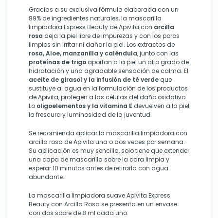
Gracias a su exclusiva fórmula elaborada con un
89% de ingredientes naturales, la mascarilla
limpiadora Express Beauty de Apivita con
arcilla
rosa
deja la piel libre de impurezas y con los poros
limpios sin irritar ni dañar la piel. Los extractos de
rosa, Aloe, manzanilla y caléndula
, junto con las
proteínas de trigo
aportan a la piel un alto grado de
hidratación y una agradable sensación de calma. El
aceite de girasol y la infusión de té verde
que
sustituye al agua en la formulación de los productos
de Apivita, protegen a las células del daño oxidativo.
Lo
oligoelementos y la vitamina E
devuelven a la piel
la frescura y luminosidad de la juventud.
Se recomienda aplicar la mascarilla limpiadora con
arcilla rosa de Apivita una o dos veces por semana.
Su aplicación es muy sencilla, solo tiene que extender
una capa de mascarilla sobre la cara limpia y
esperar 10 minutos antes de retirarla con agua
abundante.
La mascarilla limpiadora suave Apivita Express
Beauty con Arcilla Rosa se presenta en un envase
con dos sobre de 8 ml cada uno.