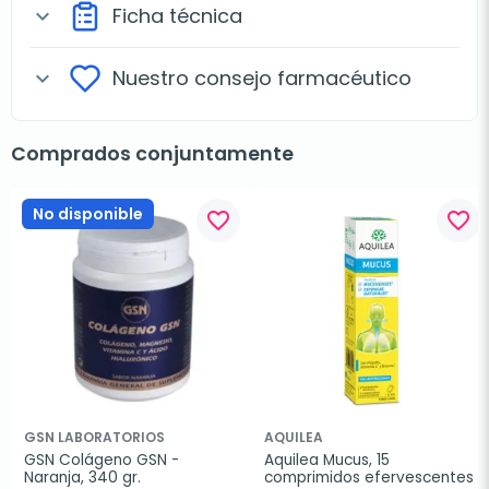
Ficha técnica
expand_more
Nuestro consejo farmacéutico
expand_more
Comprados conjuntamente
No disponible
favorite_border
favorite_border
GSN LABORATORIOS
AQUILEA
GSN Colágeno GSN - 
Aquilea Mucus, 15 
Naranja, 340 gr.
comprimidos efervescentes