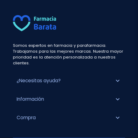
Somos expertos en farmacia y parafarmacia.
Trabajamos para las mejores marcas. Nuestra mayor
prioridad es la atención personalizada a nuestros
clientes.
expand_more
¿Necesitas ayuda?
expand_more
Información
expand_more
Compra