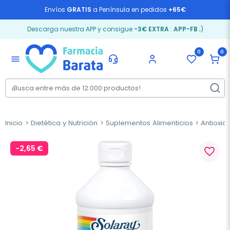
Envíos
GRATIS
a Península en pedidos
+65€
Descarga nuestra APP y consigue
-3€ EXTRA
:
APP-FB
;)
0
0
menu
Inicio
Dietética y Nutrición
Suplementos Alimenticios
Antioxid
-2,65 €
favorite_border