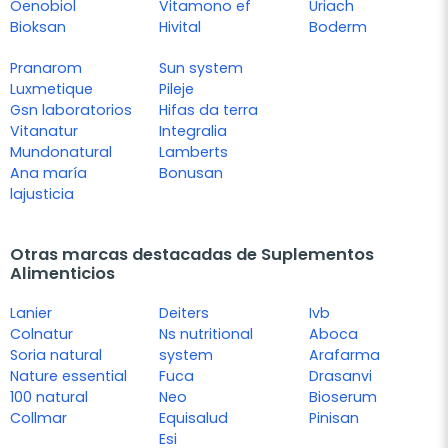
Oenobiol
Vitamono ef
Uriach
Bioksan
Hivital
Boderm
Pranarom
Sun system
Luxmetique
Pileje
Gsn laboratorios
Hifas da terra
Vitanatur
Integralia
Mundonatural
Lamberts
Ana maría
Bonusan
lajusticia
Otras marcas destacadas de Suplementos
Alimenticios
Lanier
Deiters
Ivb
Colnatur
Ns nutritional
Aboca
Soria natural
system
Arafarma
Nature essential
Fuca
Drasanvi
100 natural
Neo
Bioserum
Collmar
Equisalud
Pinisan
Esi