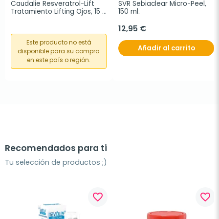
Caudalie Resveratrol-Lift 
SVR Sebiaclear Micro-Peel, 
Tratamiento Lifting Ojos, 15 
150 ml.
ml
12,95 €
Este producto no está
Añadir al carrito
disponible para su compra
en este país o región.
Recomendados para ti
Tu selección de productos ;)
favorite_border
favorite_border