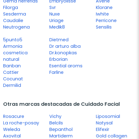
Gema herrerias
Embryolisse
Avene
Filorga
Svr
Klorane
Sesderma
Nuxe
Iwhite
Caudalie
Uriage
Perricone
Neutrogena
Medik8
Sensilis
5punto5
Dietmed
Armonia
Dr arturo alba
cosmetica
Dr.konopkas
natural
Erborian
Banban
Esential aroms
Cattier
Farline
Cocunat
Dermilid
Otras marcas destacadas de Cuidado Facial
Rosacure
Vichy
Liposomial
La roche-posay
Belcils
Natysal
Weleda
Bepanthol
Elifexir
Axovital
Martiderm
Gold collagen