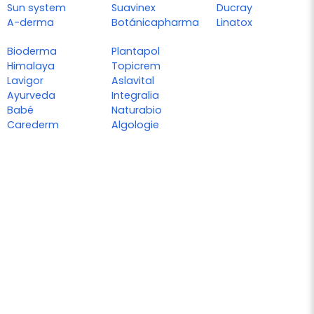
Sun system
Suavinex
Ducray
A-derma
Botánicapharma
Linatox
Bioderma
Plantapol
Himalaya
Topicrem
Lavigor
Aslavital
Ayurveda
Integralia
Babé
Naturabio
Carederm
Algologie