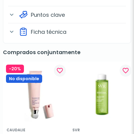
Puntos clave
expand_more
Ficha técnica
expand_more
Comprados conjuntamente
-20%
favorite_border
favorite_border
No disponible
CAUDALIE
SVR