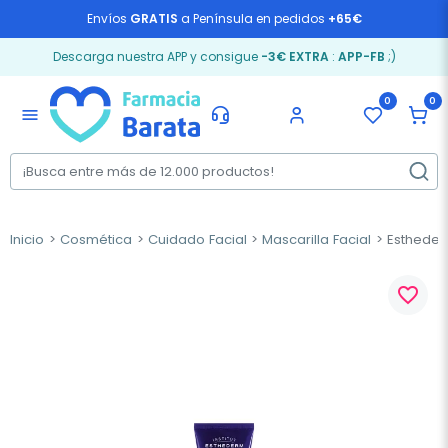
Envíos
GRATIS
a Península en pedidos
+65€
Descarga nuestra APP y consigue
-3€ EXTRA
:
APP-FB
;)
0
0
menu
Inicio
Cosmética
Cuidado Facial
Mascarilla Facial
Esthederm
favorite_border