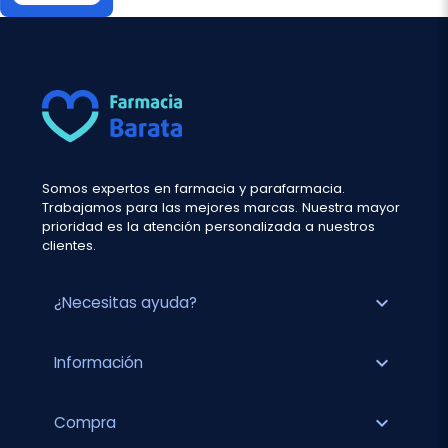
Somos expertos en farmacia y parafarmacia.
Trabajamos para las mejores marcas. Nuestra mayor
prioridad es la atención personalizada a nuestros
clientes.
expand_more
¿Necesitas ayuda?
expand_more
Información
expand_more
Compra