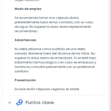
Modo de empleo
Se recomienda tomar una cápsula diaria,
preferentemente fuera de las comidas, con un vaso
de agua. No superar la dosis diaria expresamente
recomendada.
Advertencias
No debe utilizarse como sustituto de una dieta
variada. Mantener fuera del alcance de los niños. No
superar la dosis diaria recomendada. Si se está bajo
tratamiento farmacológico o en caso de embarazo y
lactancia, consultar previamente con un profesional
sanitario.
Presentación
Envase de 60 cápsulas veganas en blíster.
Puntos clave
expand_more