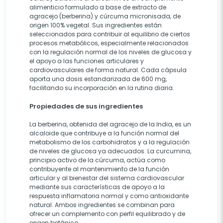
alimenticio formulado a base de extracto de
agracejo (berberina) y cúrcuma micro­nisada, de
origen 100% vegetal. Sus ingredientes están
seleccionados para contribuir al equilibrio de ciertos
procesos metabólicos, especialmente relacionados
con la regulación normal de los niveles de glucosa y
el apoyo a las funciones articulares y
cardiovasculares de forma natural. Cada cápsula
aporta una dosis estandarizada de 600 mg,
facilitando su incorporación en la rutina diaria.
Propiedades de sus ingredientes
La berberina, obtenida del agracejo de la India, es un
alcaloide que contribuye a la función normal del
metabolismo de los carbohidratos y a la regulación
de niveles de glucosa ya adecuados. La curcumina,
principio activo de la cúrcuma, actúa como
contribuyente al mantenimiento de la función
articular y al bienestar del sistema cardiovascular
mediante sus características de apoyo a la
respuesta inflamatoria normal y como antioxidante
natural. Ambos ingredientes se combinan para
ofrecer un complemento con perfil equilibrado y de
origen botánico.