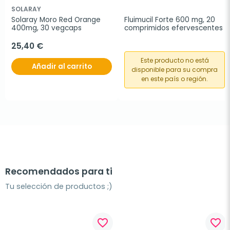
SOLARAY
Solaray Moro Red Orange 
Fluimucil Forte 600 mg, 20 
400mg, 30 vegcaps
comprimidos efervescentes
25,40 €
Este producto no está
Añadir al carrito
disponible para su compra
en este país o región.
Recomendados para ti
Tu selección de productos ;)
favorite_border
favorite_border