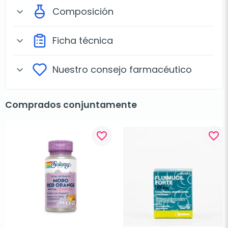
Composición
expand_more
Ficha técnica
expand_more
Nuestro consejo farmacéutico
expand_more
Comprados conjuntamente
favorite_border
favorite_border