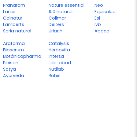
Pranarom
Nature essential
Neo
Lanier
100 natural
Equisalud
Colnatur
Collmar
Esi
Lamberts
Deiters
Ivb
Soria natural
Uriach
Aboca
Arafarma
Catalysis
Bioserum
Herbovita
Botánicapharma
Intersa
Pinisan
Lab. abad
Sotya
Nutilab
Ayurveda
Robis