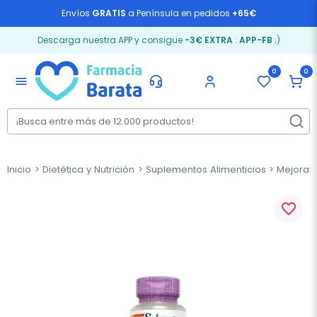
Envíos
GRATIS
a Península en pedidos
+65€
Descarga nuestra APP y consigue
-3€ EXTRA
:
APP-FB
;)
0
0
menu
Inicio
Dietética y Nutrición
Suplementos Alimenticios
Mejorar 
favorite_border