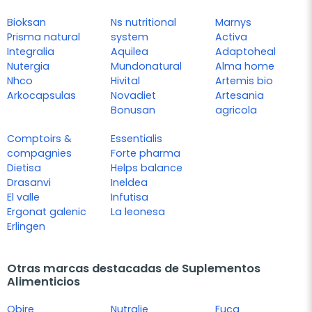
Bioksan
Ns nutritional
Marnys
Prisma natural
system
Activa
Integralia
Aquilea
Adaptoheal
Nutergia
Mundonatural
Alma home
Nhco
Hivital
Artemis bio
Arkocapsulas
Novadiet
Artesania
Bonusan
agricola
Comptoirs &
Essentialis
compagnies
Forte pharma
Dietisa
Helps balance
Drasanvi
Ineldea
El valle
Infutisa
Ergonat galenic
La leonesa
Erlingen
Otras marcas destacadas de Suplementos
Alimenticios
Obire
Nutralie
Fuca