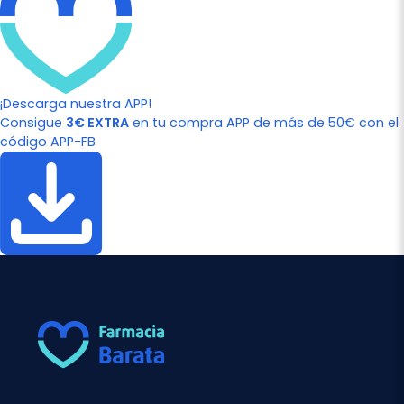
¡Descarga nuestra APP!
Consigue
3€ EXTRA
en tu compra APP de más de 50€ con el
código APP-FB