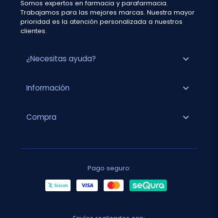
Somos expertos en farmacia y parafarmacia.
Trabajamos para las mejores marcas. Nuestra mayor
prioridad es la atención personalizada a nuestros
clientes.
expand_more
¿Necesitas ayuda?
expand_more
Información
expand_more
Compra
Pago seguro: