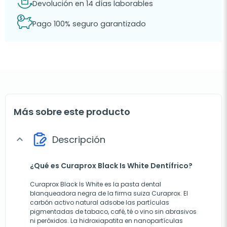
Devolución en 14 días laborables
Pago 100% seguro garantizado
Más sobre este producto
Descripción
expand_more
¿Qué es Curaprox Black Is White Dentífrico?
Curaprox Black Is White es la pasta dental
blanqueadora negra de la firma suiza Curaprox. El
carbón activo natural adsobe las partículas
pigmentadas de tabaco, café, té o vino sin abrasivos
ni peróxidos. La hidroxiapatita en nanopartículas