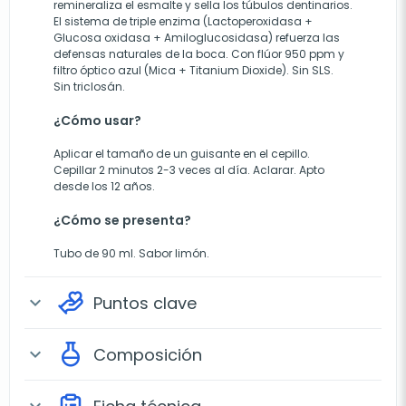
remineraliza el esmalte y sella los túbulos dentinarios.
El sistema de triple enzima (Lactoperoxidasa +
Glucosa oxidasa + Amiloglucosidasa) refuerza las
defensas naturales de la boca. Con flúor 950 ppm y
filtro óptico azul (Mica + Titanium Dioxide). Sin SLS.
Sin triclosán.
¿Cómo usar?
Aplicar el tamaño de un guisante en el cepillo.
Cepillar 2 minutos 2-3 veces al día. Aclarar. Apto
desde los 12 años.
¿Cómo se presenta?
Tubo de 90 ml. Sabor limón.
Puntos clave
expand_more
Composición
expand_more