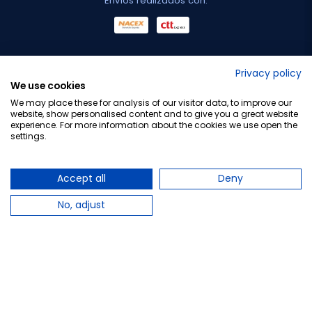
Envíos realizados con:
No lo decimos nosotros...
Privacy policy
We use cookies
¡Tu opinión es importante!
We may place these for analysis of our visitor data, to improve our
website, show personalised content and to give you a great website
experience. For more information about the cookies we use open the
settings.
Copyright © 2010-2026 Farmacia Barata S.L. Todos los
derechos reservados.
Accept all
Deny
No, adjust
Total:
20,95 €
−
+
Añadir al carrito