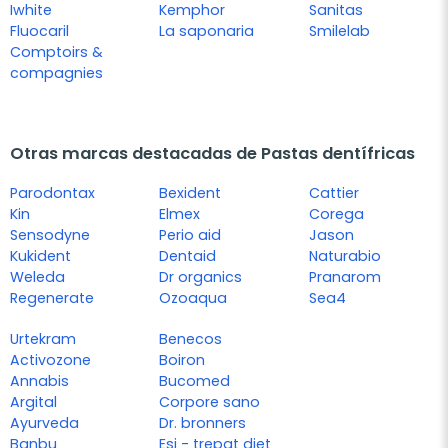
Iwhite
Kemphor
Sanitas
Fluocaril
La saponaria
Smilelab
Comptoirs &
compagnies
Otras marcas destacadas de Pastas dentífricas
Parodontax
Bexident
Cattier
Kin
Elmex
Corega
Sensodyne
Perio aid
Jason
Kukident
Dentaid
Naturabio
Weleda
Dr organics
Pranarom
Regenerate
Ozoaqua
Sea4
Urtekram
Benecos
Activozone
Boiron
Annabis
Bucomed
Argital
Corpore sano
Ayurveda
Dr. bronners
Banbu
Esi - trepat diet