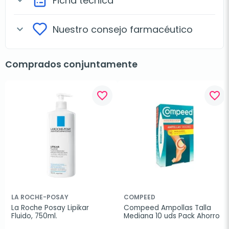
Ficha técnica
expand_more
Nuestro consejo farmacéutico
expand_more
Comprados conjuntamente
favorite_border
favorite_border
LA ROCHE-POSAY
COMPEED
La Roche Posay Lipikar 
Compeed Ampollas Talla 
Fluido, 750ml.
Mediana 10 uds Pack Ahorro