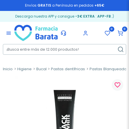
Envíos
GRATIS
a Península en pedidos
+65€
Descarga nuestra APP y consigue
-3€ EXTRA
:
APP-FB
;)
0
0
menu
Inicio
Higiene
Bucal
Pastas dentífricas
Pastas Blanqueador
favorite_border