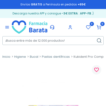
Envíos
GRATIS
a Península en pedidos
+65€
Descarga nuestra APP y consigue
-3€ EXTRA
:
APP-FB
;)
0
0
menu
Inicio
Higiene
Bucal
Pastas dentífricas
Kukident Pro Complet
favorite_border