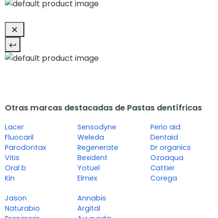
Otras marcas destacadas de Pastas dentífricas
Lacer
Sensodyne
Perio aid
Fluocaril
Weleda
Dentaid
Parodontax
Regenerate
Dr organics
Vitis
Bexident
Ozoaqua
Oral b
Yotuel
Cattier
Kin
Elmex
Corega
Jason
Annabis
Naturabio
Argital