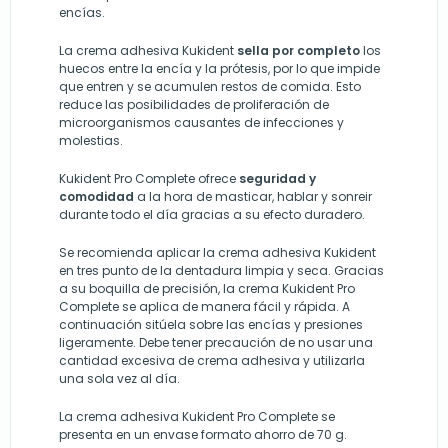
encías.
La crema adhesiva Kukident
sella por completo
los
huecos entre la encía y la prótesis, por lo que impide
que entren y se acumulen restos de comida. Esto
reduce las posibilidades de proliferación de
microorganismos causantes de infecciones y
molestias.
Kukident Pro Complete ofrece
seguridad y
comodidad
a la hora de masticar, hablar y sonreir
durante todo el día gracias a su efecto duradero.
Se recomienda aplicar la crema adhesiva Kukident
en tres punto de la dentadura limpia y seca. Gracias
a su boquilla de precisión, la crema Kukident Pro
Complete se aplica de manera fácil y rápida. A
continuación sitúela sobre las encías y presiones
ligeramente. Debe tener precaución de no usar una
cantidad excesiva de crema adhesiva y utilizarla
una sola vez al día.
La crema adhesiva Kukident Pro Complete se
presenta en un envase formato ahorro de 70 g.