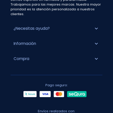
Trabajamos para las mejores marcas. Nuestra mayor
prioridad es la atención personalizada a nuestros
clientes.
expand_more
¿Necesitas ayuda?
expand_more
Información
expand_more
Compra
Pago seguro:
Envíos realizados con: