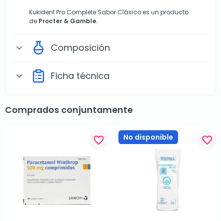
Kukident Pro Complete Sabor Clásico es un producto
de
Procter & Gamble.
Composición
expand_more
Ficha técnica
expand_more
Comprados conjuntamente
No disponible
favorite_border
favorite_border