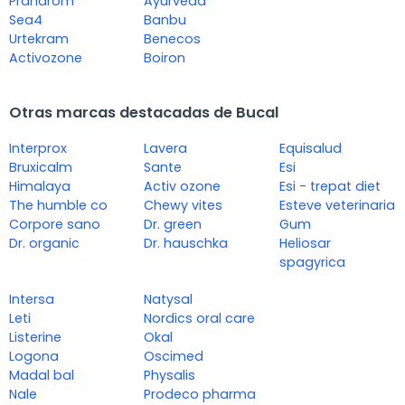
Pranarom
Ayurveda
Sea4
Banbu
Urtekram
Benecos
Activozone
Boiron
Otras marcas destacadas de Bucal
Interprox
Lavera
Equisalud
Bruxicalm
Sante
Esi
Himalaya
Activ ozone
Esi - trepat diet
The humble co
Chewy vites
Esteve veterinaria
Corpore sano
Dr. green
Gum
Dr. organic
Dr. hauschka
Heliosar
spagyrica
Intersa
Natysal
Leti
Nordics oral care
Listerine
Okal
Logona
Oscimed
Madal bal
Physalis
Nale
Prodeco pharma