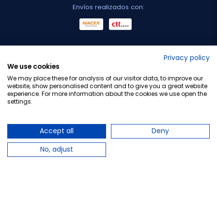
Envíos realizados con:
No lo decimos nosotros...
Privacy policy
We use cookies
¡Tu opinión es importante!
We may place these for analysis of our visitor data, to improve our
website, show personalised content and to give you a great website
experience. For more information about the cookies we use open the
settings.
Copyright © 2010-2026 Farmacia Barata S.L. Todos los
derechos reservados.
Accept all
Deny
No, adjust
Total:
1,15 €
−
+
Añadir al carrito