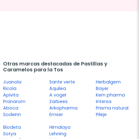
Otras marcas destacadas de Pastillas y
Caramelos para la Tos
Juanola
Sante verte
Herbalgem
Ricola
Aquilea
Bayer
Apivita
A vogel
Kern pharma
Pranarom
Zarbees
Intersa
Aboca
Arkopharma
Prisma natural
Sodeinn
Emser
Pileje
Biodeta
Himalaya
Sotya
Lehning