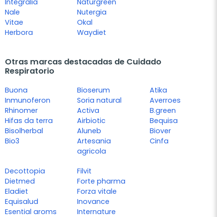
Integralia
Naturgreen
Nale
Nutergia
Vitae
Okal
Herbora
Waydiet
Otras marcas destacadas de Cuidado
Respiratorio
Buona
Bioserum
Atika
Inmunoferon
Soria natural
Averroes
Rhinomer
Activa
B.green
Hifas da terra
Airbiotic
Bequisa
Bisolherbal
Aluneb
Biover
Bio3
Artesania
Cinfa
agricola
Decottopia
Filvit
Dietmed
Forte pharma
Eladiet
Forza vitale
Equisalud
Inovance
Esential aroms
Internature