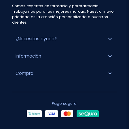
Somos expertos en farmacia y parafarmacia.
Trabajamos para las mejores marcas. Nuestra mayor
prioridad es la atención personalizada a nuestros
clientes.
expand_more
¿Necesitas ayuda?
expand_more
Información
expand_more
Compra
Pago seguro: