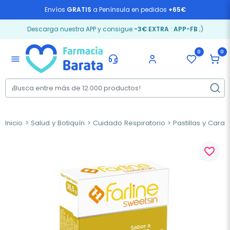
Envíos
GRATIS
a Península en pedidos
+65€
Descarga nuestra APP y consigue
-3€ EXTRA
:
APP-FB
;)
0
0
menu
Inicio
Salud y Botiquín
Cuidado Respiratorio
Pastillas y Cara
favorite_border