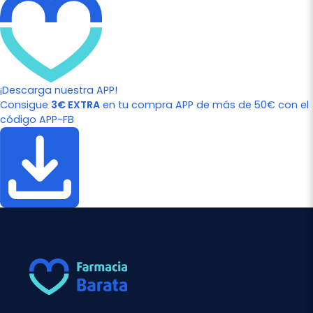
¡Descarga nuestra APP!
Consigue
3€ EXTRA
en tu compra APP de más de 50€ con el
código APP-FB