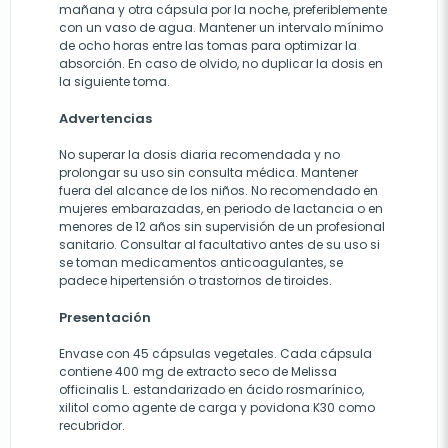
mañana y otra cápsula por la noche, preferiblemente
con un vaso de agua. Mantener un intervalo mínimo
de ocho horas entre las tomas para optimizar la
absorción. En caso de olvido, no duplicar la dosis en
la siguiente toma.
Advertencias
No superar la dosis diaria recomendada y no
prolongar su uso sin consulta médica. Mantener
fuera del alcance de los niños. No recomendado en
mujeres embarazadas, en periodo de lactancia o en
menores de 12 años sin supervisión de un profesional
sanitario. Consultar al facultativo antes de su uso si
se toman medicamentos anticoagulantes, se
padece hipertensión o trastornos de tiroides.
Presentación
Envase con 45 cápsulas vegetales. Cada cápsula
contiene 400 mg de extracto seco de Melissa
officinalis L. estandarizado en ácido rosmarínico,
xilitol como agente de carga y povidona K30 como
recubridor.