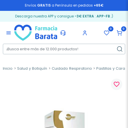
Envíos
GRATIS
a Península en pedidos
+65€
Descarga nuestra APP y consigue
-3€ EXTRA
:
APP-FB
;)
0
0
menu
Inicio
Salud y Botiquín
Cuidado Respiratorio
Pastillas y Cara
favorite_border