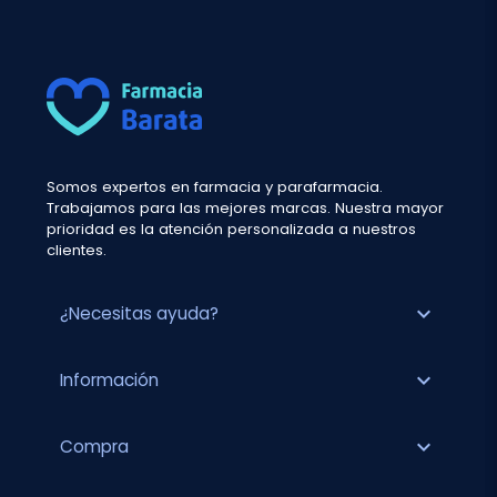
Somos expertos en farmacia y parafarmacia.
Trabajamos para las mejores marcas. Nuestra mayor
prioridad es la atención personalizada a nuestros
clientes.
expand_more
¿Necesitas ayuda?
expand_more
Información
expand_more
Compra