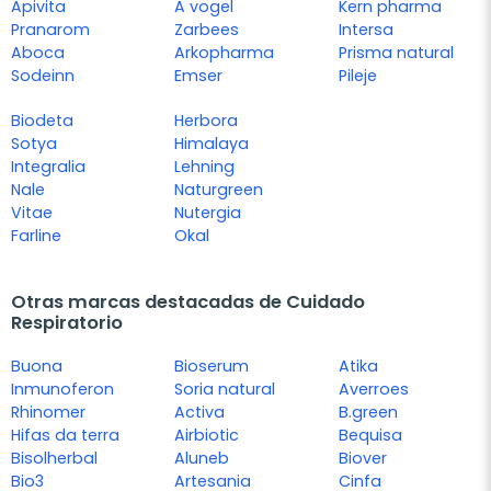
Apivita
A vogel
Kern pharma
Pranarom
Zarbees
Intersa
Aboca
Arkopharma
Prisma natural
Sodeinn
Emser
Pileje
Biodeta
Herbora
Sotya
Himalaya
Integralia
Lehning
Nale
Naturgreen
Vitae
Nutergia
Farline
Okal
Otras marcas destacadas de Cuidado
Respiratorio
Buona
Bioserum
Atika
Inmunoferon
Soria natural
Averroes
Rhinomer
Activa
B.green
Hifas da terra
Airbiotic
Bequisa
Bisolherbal
Aluneb
Biover
Bio3
Artesania
Cinfa