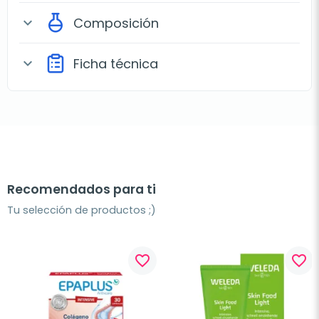
Composición
expand_more
Ficha técnica
expand_more
Recomendados para ti
Tu selección de productos ;)
favorite_border
favorite_border