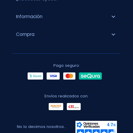
expand_more
Información
expand_more
Compra
Pago seguro:
Envíos realizados con:
No lo decimos nosotros...