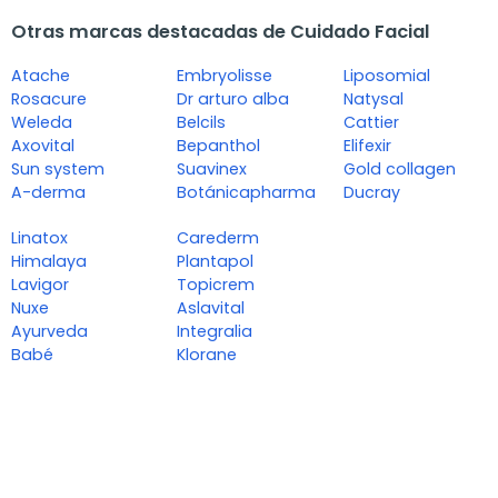
Otras marcas destacadas de Cuidado Facial
Atache
Embryolisse
Liposomial
Rosacure
Dr arturo alba
Natysal
Weleda
Belcils
Cattier
Axovital
Bepanthol
Elifexir
Sun system
Suavinex
Gold collagen
A-derma
Botánicapharma
Ducray
Linatox
Carederm
Himalaya
Plantapol
Lavigor
Topicrem
Nuxe
Aslavital
Ayurveda
Integralia
Babé
Klorane