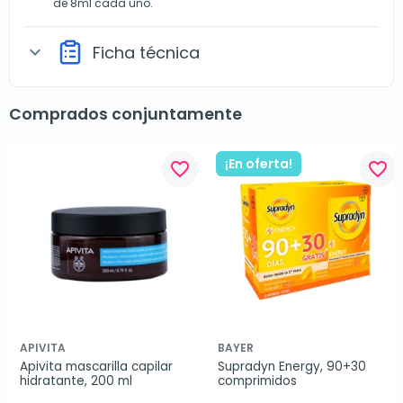
de 8ml cada uno.
Ficha técnica
expand_more
Comprados conjuntamente
¡En oferta!
favorite_border
favorite_border
APIVITA
BAYER
Apivita mascarilla capilar 
Supradyn Energy, 90+30 
hidratante, 200 ml
comprimidos