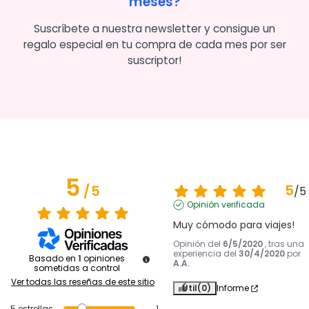
meses?
Suscríbete a nuestra newsletter y consigue un
regalo especial en tu compra de cada mes por ser
suscriptor!
5
5
/
5
/
5
Opinión verificada
Muy cómodo para viajes!
Opinión del
6/5/2020
, tras una
experiencia del
30/4/2020
por
Basado en
1
opiniones
A.A.
sometidas a control
Ver todas las reseñas de este sitio
Útil
(0)
Informe
5
estrellas
1