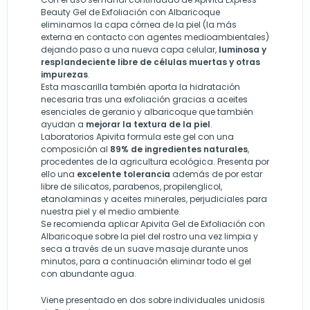
Beauty Gel de Exfoliación con Albaricoque
eliminamos la capa córnea de la piel (la más
externa en contacto con agentes medioambientales)
dejando paso a una nueva capa celular,
luminosa y
resplandeciente libre de células muertas y otras
impurezas
.
Esta mascarilla también aporta la hidratación
necesaria tras una exfoliación gracias a aceites
esenciales de geranio y albaricoque que también
ayudan a
mejorar la textura de la piel
.
Laboratorios Apivita formula este gel con una
composición al
89% de ingredientes naturales
,
procedentes de la agricultura ecológica. Presenta por
ello una
excelente tolerancia
además de por estar
libre de silicatos, parabenos, propilenglicol,
etanolaminas y aceites minerales, perjudiciales para
nuestra piel y el medio ambiente.
Se recomienda aplicar Apivita Gel de Exfoliación con
Albaricoque sobre la piel del rostro una vez limpia y
seca a través de un suave masaje durante unos
minutos, para a continuación eliminar todo el gel
con abundante agua.
Viene presentado en dos sobre individuales unidosis