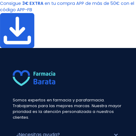
Consigue
3€ EXTRA
en tu compra APP de más de 50€ con el
código APP-FB
Somos expertos en farmacia y parafarmacia.
Trabajamos para las mejores marcas. Nuestra mayor
prioridad es la atención personalizada a nuestros
clientes.
expand_more
¿Necesitas ayuda?