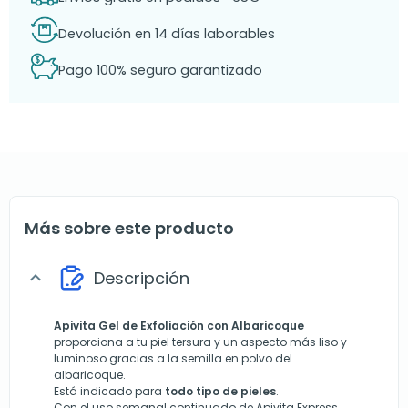
Devolución en 14 días laborables
Pago 100% seguro garantizado
Más sobre este producto
Descripción
expand_more
Apivita Gel de Exfoliación con Albaricoque
proporciona a tu piel tersura y un aspecto más liso y
luminoso gracias a la semilla en polvo del
albaricoque.
Está indicado para
todo tipo de pieles
.
Con el uso semanal continuado de Apivita Express