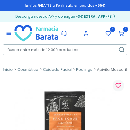
Envíos
GRATIS
a Península en pedidos
+65€
Descarga nuestra APP y consigue
-3€ EXTRA
:
APP-FB
;)
0
0
menu
Inicio
Cosmética
Cuidado Facial
Peelings
Apivita Mascarill
favorite_border