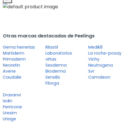
Otras marcas destacadas de Peelings
Gema herrerias
Rilastil
Medik8
Martiderm
Laboratorios
La roche-posay
Primaderm
viñas
Vichy
Neoretin
Sesderma
Neutrogena
Avene
Bioderma
Svr
Caudalie
Sensilis
Camaleon
Filorga
Drasanvi
Isdin
Perricone
Uresim
Uriage