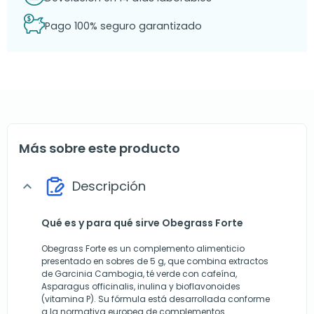
Pago 100% seguro garantizado
Más sobre este producto
Descripción
expand_more
Qué es y para qué sirve Obegrass Forte
Obegrass Forte es un complemento alimenticio
presentado en sobres de 5 g, que combina extractos
de Garcinia Cambogia, té verde con cafeína,
Asparagus officinalis, inulina y bioflavonoides
(vitamina P). Su fórmula está desarrollada conforme
a la normativa europea de complementos