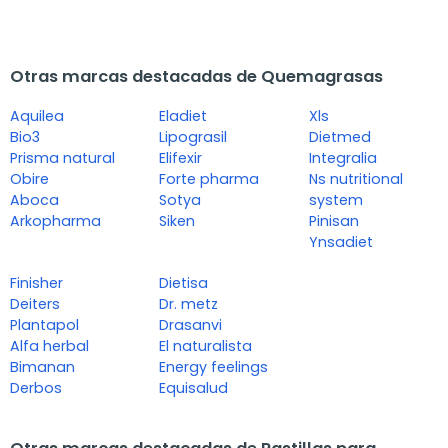
Otras marcas destacadas de Quemagrasas
Aquilea
Eladiet
Xls
Bio3
Lipograsil
Dietmed
Prisma natural
Elifexir
Integralia
Obire
Forte pharma
Ns nutritional
Aboca
Sotya
system
Arkopharma
Siken
Pinisan
Ynsadiet
Finisher
Dietisa
Deiters
Dr. metz
Plantapol
Drasanvi
Alfa herbal
El naturalista
Bimanan
Energy feelings
Derbos
Equisalud