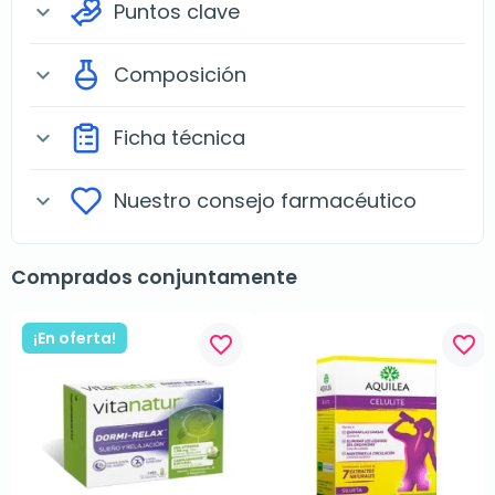
Puntos clave
expand_more
Composición
expand_more
Ficha técnica
expand_more
Nuestro consejo farmacéutico
expand_more
Comprados conjuntamente
¡En oferta!
favorite_border
favorite_border