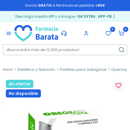
Envíos
GRATIS
a Península en pedidos
+65€
Descarga nuestra APP y consigue
-3€ EXTRA
:
APP-FB
;)
0
0
menu
Inicio
Dietética y Nutrición
Pastillas para Adelgazar
Quemagr
¡En oferta!
favorite_border
No disponible