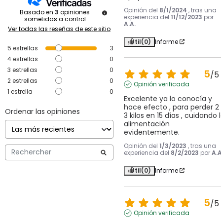
Opinión del
8/1/2024
, tras una
Basado en
3
opiniones
experiencia del
11/12/2023
por
sometidas a control
A.A.
Ver todas las reseñas de este sitio
Útil
(0)
Informe
5
estrellas
3
4
estrellas
0
3
estrellas
0
5
/
5
2
estrellas
0
Opinión verificada
1
estrella
0
Excelente ya lo conocía y 
hace efecto , para perder 2 
Ordenar las opiniones
3 kilos en 15 días , cuidando l
alimentación 
evidentemente.
Opinión del
1/3/2023
, tras una
experiencia del
8/2/2023
por
A.A
Útil
(0)
Informe
5
/
5
Opinión verificada