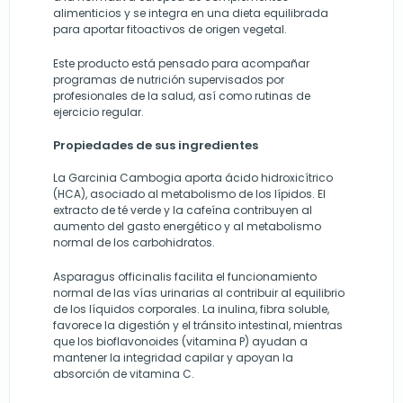
alimenticios y se integra en una dieta equilibrada
para aportar fitoactivos de origen vegetal.
Este producto está pensado para acompañar
programas de nutrición supervisados por
profesionales de la salud, así como rutinas de
ejercicio regular.
Propiedades de sus ingredientes
La Garcinia Cambogia aporta ácido hidroxicítrico
(HCA), asociado al metabolismo de los lípidos. El
extracto de té verde y la cafeína contribuyen al
aumento del gasto energético y al metabolismo
normal de los carbohidratos.
Asparagus officinalis facilita el funcionamiento
normal de las vías urinarias al contribuir al equilibrio
de los líquidos corporales. La inulina, fibra soluble,
favorece la digestión y el tránsito intestinal, mientras
que los bioflavonoides (vitamina P) ayudan a
mantener la integridad capilar y apoyan la
absorción de vitamina C.