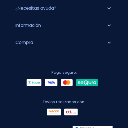
expand_more
¿Necesitas ayuda?
expand_more
Información
expand_more
Compra
Pago seguro:
Envíos realizados con: