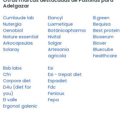
Otras marcas destacadas de Pastillas para
Adelgazar
Cumlaude lab
Elancyl
B.green
Nutergia
Luxmetique
Bequisa
Oenobiol
Botánicapharma
Best protein
Nature essential
Hivital
Bioserum
Arkocapsulas
Solgar
Biover
Solaray
Artesania
Bluecube
agricola
healthcare
Bsb labs
Esi
Cfn
Esi - trepat diet
Corpore diet
Espadiet
D4u (diet for
Fdc
you)
Fenioux
El valle
Fepa
Ergonat galenic