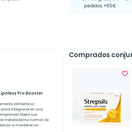
pedidos +65€
Comprados conju
favorite_border
Lipoless Pro Booster
lemento alimenticio
para integrarse en una
comprimido libera sus
r al metabolismo normal de
yudando a mantener un