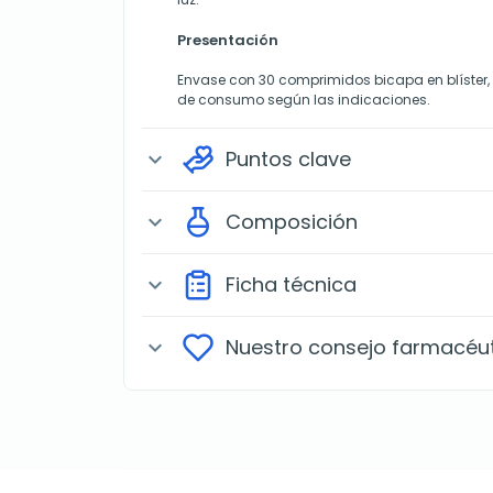
Presentación
Envase con 30 comprimidos bicapa en blíster
de consumo según las indicaciones.
Puntos clave
expand_more
Composición
expand_more
Ficha técnica
expand_more
Nuestro consejo farmacéu
expand_more