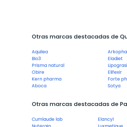
Otras marcas destacadas de 
Aquilea
Arkoph
Bio3
Eladiet
Prisma natural
Lipograsi
Obire
Elifexir
Kern pharma
Forte p
Aboca
Sotya
Otras marcas destacadas de Pas
Cumlaude lab
Elancyl
Nutergia
Luxmetique