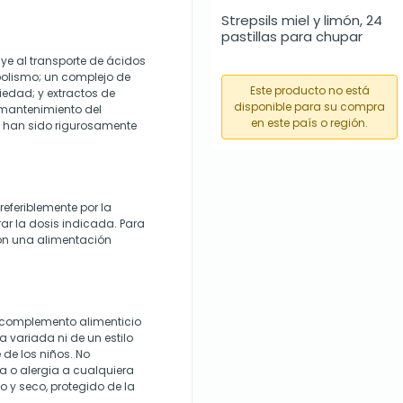
Strepsils miel y limón, 24 
pastillas para chupar
uye al transporte de ácidos
olismo; un complejo de
Este producto no está
iedad; y extractos de
disponible para su compra
 mantenimiento del
en este país o región.
 han sido rigurosamente
eferiblemente por la
r la dosis indicada. Para
on una alimentación
e complemento alimenticio
a variada ni de un estilo
 de los niños. No
 o alergia a cualquiera
 y seco, protegido de la