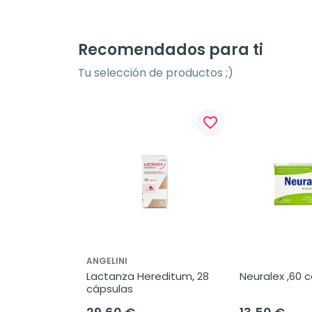
Recomendados para ti
Tu selección de productos ;)
favorite_border
ANGELINI
Lactanza Hereditum, 28 
Neuralex ,60 c
cápsulas