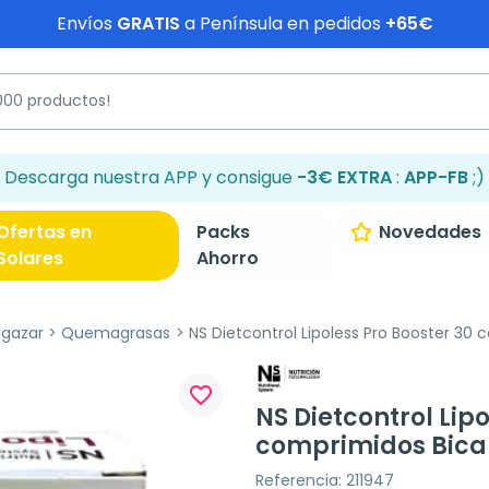
Envíos
GRATIS
a Península en pedidos
+65€
Descarga nuestra APP y consigue
-3€ EXTRA
:
APP-FB
;)
Ofertas en
Packs
Novedades
Solares
Ahorro
lgazar
Quemagrasas
NS Dietcontrol Lipoless Pro Booster 30
favorite_border
NS Dietcontrol Lipo
comprimidos Bic
Referencia: 211947