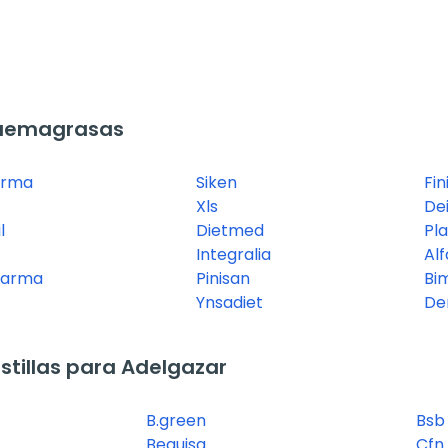
Quemagrasas
arma
Siken
Fin
Xls
De
l
Dietmed
Pl
Integralia
Alf
harma
Pinisan
Bi
Ynsadiet
De
tillas para Adelgazar
B.green
Bsb
Bequisa
Cfn