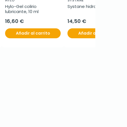
HYLO
SYSTANE
Hylo-Gel colirio 
Systane hidratación, 10 ml
lubricante, 10 ml
16,60 €
14,50 €
Añadir al carrito
Añadir al carrito