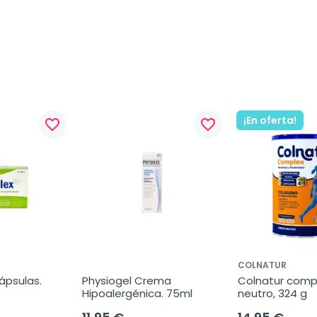
¡En oferta!
favorite_border
favorite_border
COLNATUR
ápsulas.
Physiogel Crema 
Colnatur compl
Hipoalergénica. 75ml
neutro, 324 g