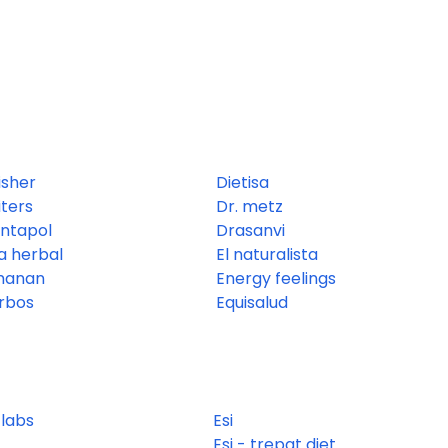
isher
Dietisa
iters
Dr. metz
antapol
Drasanvi
a herbal
El naturalista
manan
Energy feelings
rbos
Equisalud
 labs
Esi
Esi - trepat diet