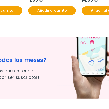
11,95 €
14,95 €
 carrito
Añadir al carrito
Añadir al 
odos los meses?
nsigue un regalo
or ser suscriptor!