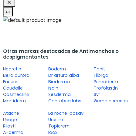
Otras marcas destacadas de Antimanchas o
despigmentantes
Neoretin
Boderm
Tanit
Bella aurora
Dr arturo alba
Filorga
Eucerin
Bioderma
Primaderm
Caudalie
Isdin
Trofolastin
Cosmeclinik
Sesderma
Svr
Martiderm
Cantabria labs
Gema herrerias
Atache
La roche-posay
Uriage
Uresim
Rilastil
Topicrem
A-derma
Ioox