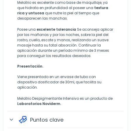
Melatrio es excelente como base de maquillaje, ya
que hidrata en profundidad al poseer una
textura
rica y untuosa
que nutre la piel al tiempo que
desaparecen las manchas.
Posee una
excelente tolerancia
Se aconseja aplicar
por las mañanas y por las noches, sobre la piel del
rostro, cuello, escote y manos, realizando un suave
masaje hasta su total absorción. Continuar la
aplicación durante un período mínimo de 3 meses
para conseguir los resultados deseados.
Presentación.
Viene presentado en un envase de tubo con
dispositivo dosificador de 30ml, que facilita su
aplicación.
Melatrio Despigmentante Intensivo es un producto de
Laboratorios Noviderm.
Puntos clave
expand_more