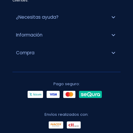
clientes.
expand_more
¿Necesitas ayuda?
expand_more
Información
expand_more
Compra
Pago seguro:
Envíos realizados con: