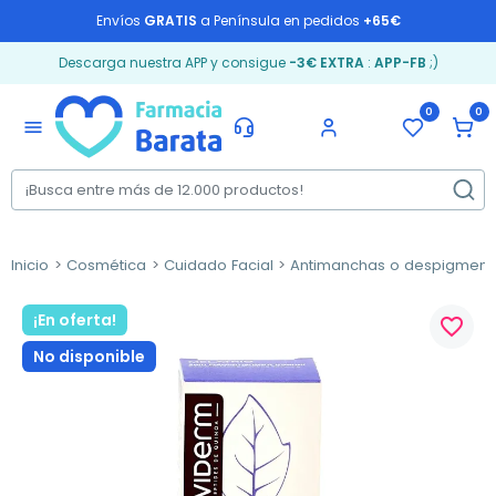
Envíos
GRATIS
a Península en pedidos
+65€
Descarga nuestra APP y consigue
-3€ EXTRA
:
APP-FB
;)
0
0
menu
Inicio
Cosmética
Cuidado Facial
Antimanchas o despigment
¡En oferta!
favorite_border
No disponible