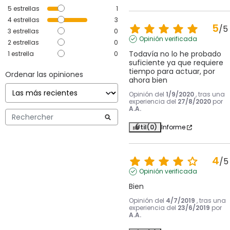
5
estrellas
1
4
estrellas
3
5
/
5
3
estrellas
0
Opinión verificada
2
estrellas
0
Todavía no lo he probado 
1
estrella
0
suficiente ya que requiere 
tiempo para actuar, por 
Ordenar las opiniones
ahora bien
Opinión del
1/9/2020
, tras una
experiencia del
27/8/2020
por
A.A.
Útil
(0)
Informe
4
/
5
Opinión verificada
Bien
Opinión del
4/7/2019
, tras una
experiencia del
23/6/2019
por
A.A.