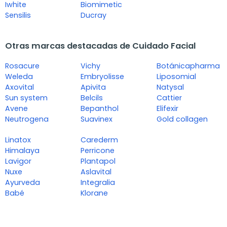
Iwhite
Biomimetic
Sensilis
Ducray
Otras marcas destacadas de Cuidado Facial
Rosacure
Vichy
Botánicapharma
Weleda
Embryolisse
Liposomial
Axovital
Apivita
Natysal
Sun system
Belcils
Cattier
Avene
Bepanthol
Elifexir
Neutrogena
Suavinex
Gold collagen
Linatox
Carederm
Himalaya
Perricone
Lavigor
Plantapol
Nuxe
Aslavital
Ayurveda
Integralia
Babé
Klorane