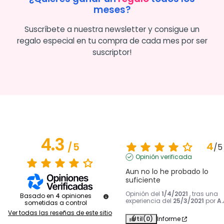
meses?
Suscríbete a nuestra newsletter y consigue un
regalo especial en tu compra de cada mes por ser
suscriptor!
4.3
4
/
5
/
5
Opinión verificada
Aun no lo he probado lo 
suficiente
Opinión del
1/4/2021
, tras una
Basado en
4
opiniones
experiencia del
25/3/2021
por
A.
sometidas a control
Ver todas las reseñas de este sitio
Útil
(0)
Informe