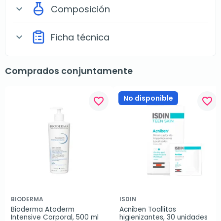
Composición
expand_more
Ficha técnica
expand_more
Comprados conjuntamente
No disponible
favorite_border
favorite_border
BIODERMA
ISDIN
Bioderma Atoderm 
Acniben Toallitas 
Intensive Corporal, 500 ml
higienizantes, 30 unidades