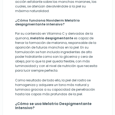
acción exfoliante sobre las manchas marrones, las
cuales, se atenúan devolviéndole a la piel su
máxima naturalidad.
¿Cómo funciona Noviderm Melatrio
despigmentante intensivo?
Por su contenido en Vitamina C y derivados de la
quinona,
melatrio despigmentante
es capaz de
frenar la formación de melanina, responsable de la
aparición de futuras manchas en la piel. En su
formulación se han incluido ingredientes de alto
poder hidratante como son la glicerina y cera de
abeja, por lo que la piel queda flexible, con más
luminosidad y con el nivel de nutrición que necesita
para lucir siempre perfecta.
Como resultado de todo ello, la piel del rostro se
homogeniza y adquiere un tono más natural y
luminoso gracias a su capacidad de penetración
hasta las capas más profundas de la piel.
¿Cómo se usa Melatrio Despigmentante
Intensivo?