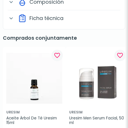
Composición
expand_more
Ficha técnica
expand_more
Comprados conjuntamente
favorite_border
favorite_border
URESIM
URESIM
Aceite Árbol De Té Uresim 
Uresim Men Serum Facial, 50 
15ml
ml