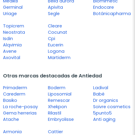
Medik8
Bella aurora
Biomimetic
Germinal
Apivita
Endocare
Uriage
Segle
Botánicapharma
Topicrem
Cleare
Neostrata
Cocunat
Isdin
Cpi
Alqvimia
Eucerin
Avene
Logona
Axovital
Martiderm
Otras marcas destacadas de Antiedad
Primaderm
Boderm
Ladival
Carederm
Liposomial
Babé
Basiko
Remescar
Dr organics
La roche-posay
Xhekpon
Soivre cosmetics
Gema herrerias
Rilastil
5punto5
Atache
Embryolisse
Anti aging
Armonia
Cattier