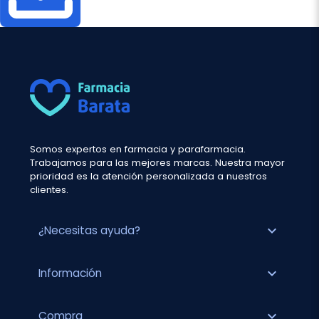
Somos expertos en farmacia y parafarmacia.
Trabajamos para las mejores marcas. Nuestra mayor
prioridad es la atención personalizada a nuestros
clientes.
expand_more
¿Necesitas ayuda?
expand_more
Información
expand_more
Compra