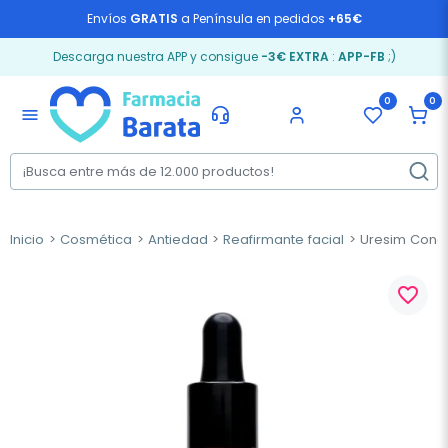
Envíos
GRATIS
a Península en pedidos
+65€
Descarga nuestra APP y consigue
-3€ EXTRA
:
APP-FB
;)
0
0
menu
Inicio
Cosmética
Antiedad
Reafirmante facial
Uresim Conce
favorite_border