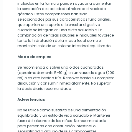
incluidos en la fórmula pueden ayudar a aumentar
la sensación de saciedad al retardar el vaciado
gástrico. Estos componentes han sido
seleccionados por sus características funcionales,
que aportan un soporte al bienestar digestivo
cuando se integran en una dieta saludable. La
combinación de fibras solubles e insolubles favorece
tanto la hidratación de la masa fecal como el
mantenimiento de un entorno intestinal equilibrado.
Modo de empleo
Se recomienda disolver una o dos cucharadas
(aproximadamente 5–10 g) en un vaso de agua (200
ml) o en otra bebida fría. Remover hasta su completa
disolución y consumir inmediatamente. No superar
la dosis diaria recomendada.
Advertencias
No se utilice como sustituto de una alimentación
equilibrada y un estilo de vida saludable. Mantener
fuera del alcance de los niños. No recomendado
para personas con obstrucción intestinal o
sensibilidad a alguno de sus componentes.