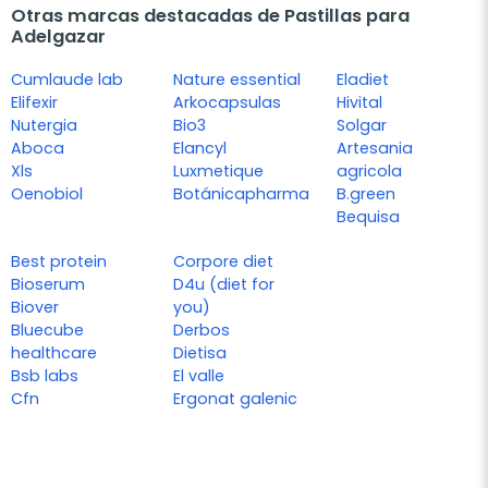
Otras marcas destacadas de Pastillas para
Adelgazar
Cumlaude lab
Nature essential
Eladiet
Elifexir
Arkocapsulas
Hivital
Nutergia
Bio3
Solgar
Aboca
Elancyl
Artesania
Xls
Luxmetique
agricola
Oenobiol
Botánicapharma
B.green
Bequisa
Best protein
Corpore diet
Bioserum
D4u (diet for
Biover
you)
Bluecube
Derbos
healthcare
Dietisa
Bsb labs
El valle
Cfn
Ergonat galenic