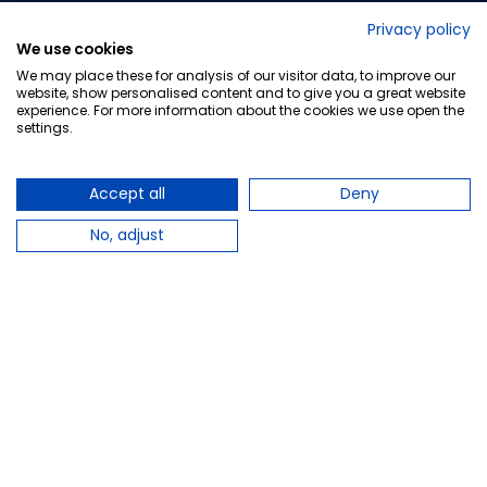
No lo decimos nosotros...
Privacy policy
We use cookies
¡Tu opinión es importante!
We may place these for analysis of our visitor data, to improve our
website, show personalised content and to give you a great website
experience. For more information about the cookies we use open the
settings.
Copyright © 2010-2026 Farmacia Barata S.L. Todos los
derechos reservados.
Accept all
Deny
No, adjust
Total:
5,81 €
−
+
Añadir al carrito