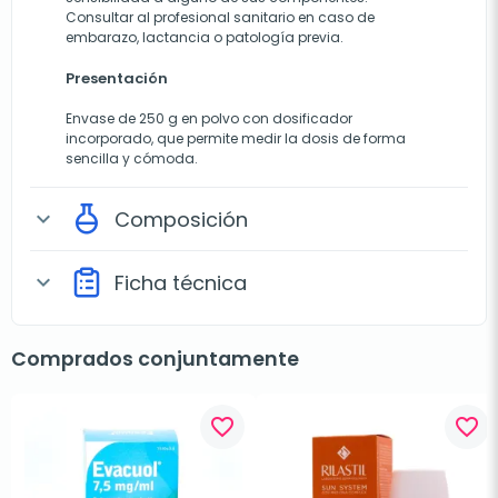
Consultar al profesional sanitario en caso de
embarazo, lactancia o patología previa.
Presentación
Envase de 250 g en polvo con dosificador
incorporado, que permite medir la dosis de forma
sencilla y cómoda.
Composición
expand_more
Ficha técnica
expand_more
Comprados conjuntamente
favorite_border
favorite_border