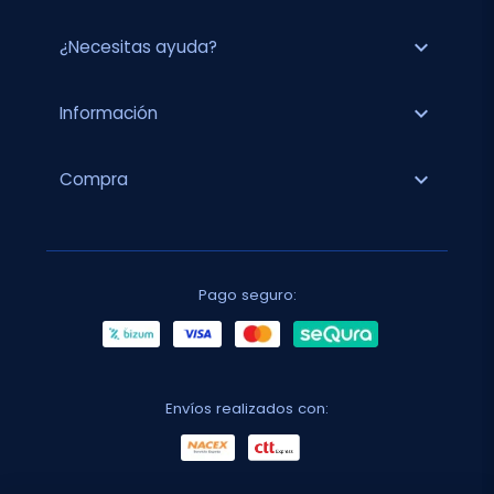
expand_more
¿Necesitas ayuda?
expand_more
Información
expand_more
Compra
Pago seguro:
Envíos realizados con: