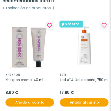
Recomendados para ti
Tu selección de productos ;)
¡En oferta!
favorite_border
favorite_border
XHEKPON
LETI
Xhekpon crema, 40 ml
Leti AT4 Gel de baño, 750 ml
8,60 €
17,95 €
Añadir al carrito
Añadir al carrito