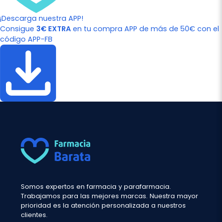
¡Descarga nuestra APP!
Consigue
3€ EXTRA
en tu compra APP de más de 50€ con el
código APP-FB
Somos expertos en farmacia y parafarmacia.
Trabajamos para las mejores marcas. Nuestra mayor
prioridad es la atención personalizada a nuestros
clientes.