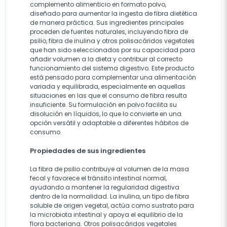
complemento alimenticio en formato polvo,
diseñado para aumentar la ingesta de fibra dietética
de manera práctica. Sus ingredientes principales
proceden de fuentes naturales, incluyendo fibra de
psilio, fibra de inulina y otros polisacáridos vegetales
que han sido seleccionados por su capacidad para
añadir volumen a la dieta y contribuir al correcto
funcionamiento del sistema digestivo. Este producto
está pensado para complementar una alimentación
variada y equilibrada, especialmente en aquellas
situaciones en las que el consumo de fibra resulta
insuficiente. Su formulación en polvo facilita su
disolución en líquidos, lo que lo convierte en una
opción versátil y adaptable a diferentes hábitos de
consumo.
Propiedades de sus ingredientes
La fibra de psilio contribuye al volumen de la masa
fecal y favorece el tránsito intestinal normal,
ayudando a mantener la regularidad digestiva
dentro de la normalidad. La inulina, un tipo de fibra
soluble de origen vegetal, actúa como sustrato para
la microbiota intestinal y apoya el equilibrio de la
flora bacteriana. Otros polisacáridos vegetales