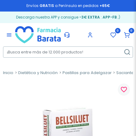
Envíos
GRATIS
a Península en pedidos
+65€
Descarga nuestra APP y consigue
-3€ EXTRA
:
APP-FB
;)
0
0
menu
Inicio
Dietética y Nutrición
Pastillas para Adelgazar
Saciante
favorite_border