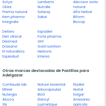
Sotya
Lamberts
Alecosor soria
Obire
Nutralie
natural
Prisma natural
Solaray
Alfa herbal
Kern pharma
Sakai
Biform
Integralia
Biocop
Deiters
Espadiet
Diet clinical
Forte pharma
Dietmed
Ghf
Drasanvi
Gold nutrition
El naturalista
Herbora
Equisalud
Intersa
Otras marcas destacadas de Pastillas para
Adelgazar
Cumlaude lab
Nature essential
Eladiet
Elifexir
Arkocapsulas
Hivital
Nutergia
Bio3
Solgar
Aboca
Elancyl
Artesania
Xls
Luxmetique
agricola