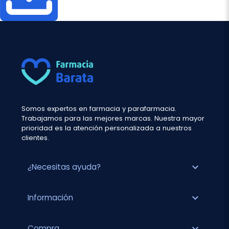
Somos expertos en farmacia y parafarmacia.
Trabajamos para las mejores marcas. Nuestra mayor
prioridad es la atención personalizada a nuestros
clientes.
expand_more
¿Necesitas ayuda?
expand_more
Información
expand_more
Compra