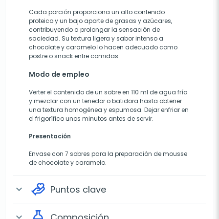
Cada porción proporciona un alto contenido
proteico y un bajo aporte de grasas y azúcares,
contribuyendo a prolongar la sensación de
saciedad. Su textura ligera y sabor intenso a
chocolate y caramelo lo hacen adecuado como
postre o snack entre comidas.
Modo de empleo
Verter el contenido de un sobre en 110 ml de agua fría
y mezclar con un tenedor o batidora hasta obtener
una textura homogénea y espumosa. Dejar enfriar en
el frigorífico unos minutos antes de servir.
Presentación
Envase con 7 sobres para la preparación de mousse
de chocolate y caramelo.
Puntos clave
expand_more
Composición
expand_more