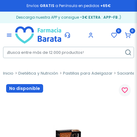
Envíos
GRATIS
a Península en pedidos
+65€
Descarga nuestra APP y consigue
-3€ EXTRA
:
APP-FB
;)
0
0
menu
Inicio
Dietética y Nutrición
Pastillas para Adelgazar
Saciante
No disponible
favorite_border