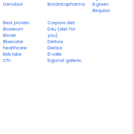
Oenobiol
Botánicapharma
B.green
Bequisa
Best protein
Corpore diet
Bioserum
D4u (diet for
Biover
you)
Bluecube
Derbos
healthcare
Dietisa
Bsb labs
El valle
Cfn
Ergonat galenic