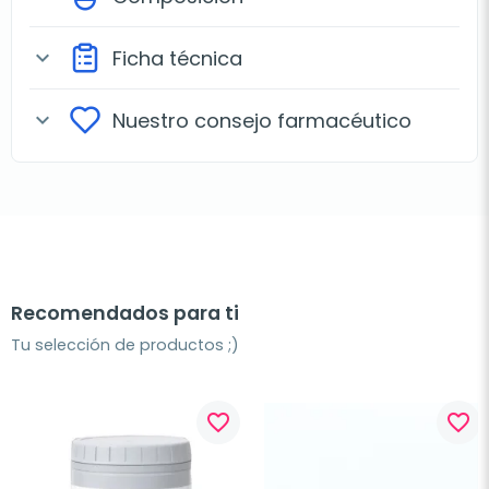
Ficha técnica
expand_more
Nuestro consejo farmacéutico
expand_more
Recomendados para ti
Tu selección de productos ;)
favorite_border
favorite_border