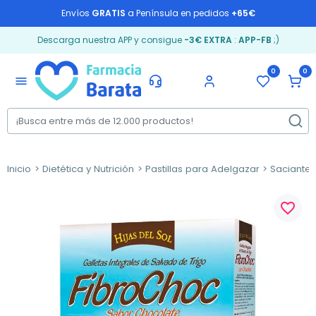
Envíos
GRATIS
a Península en pedidos
+65€
Descarga nuestra APP y consigue
-3€ EXTRA
:
APP-FB
;)
0
0
menu
Inicio
Dietética y Nutrición
Pastillas para Adelgazar
Saciante
favorite_border