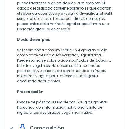
puede favorecer la diversidad de la microbiota. El
cacao desgrasado contiene polifenoles que aportan
el sabor característico y ayudan a diversificar el perfil
sensorial del snack. Los carbohidratos complejos
procedentes de la harina integral proporcionan una
liberación gradual de energía.
Modo de empleo
Se recomienda consumir entre 2 y 4 galletas al día
como parte de una dieta variada y equilibrada.
Pueden tomarse solas o acompañadas de lácteos o
bebidas vegetales. No deben sustituir comidas
principales y se aconseja combinarlas con frutas,
hortalizas y agua para favorecer una ingesta
adecuada de nutrientes.
Presentación
Envase de plástico resellable con 500 g de galletas
Fibrochoc, con información nutricional y lista de
ingredientes declarados según normativa.
Composición
expand_more