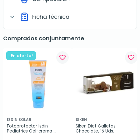
Ficha técnica
expand_more
Comprados conjuntamente
¡En oferta!
favorite_border
favorite_border
ISDIN SOLAR
SIKEN
Fotoprotector Isdin 
Siken Diet Galletas 
Pediatrics Gel-crema 
Chocolate, 15 Uds.
SPF50+, 250 ml