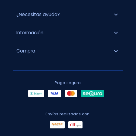
expand_more
¿Necesitas ayuda?
expand_more
Información
expand_more
Compra
Pago seguro:
Envíos realizados con: