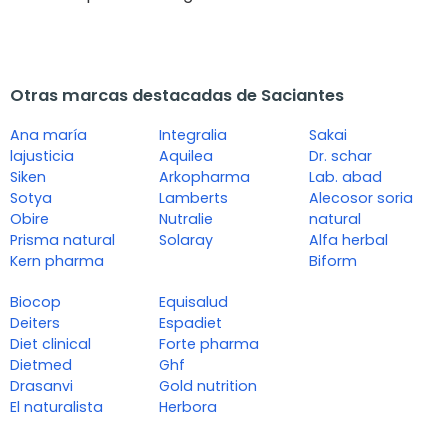
Otras marcas destacadas de Saciantes
Ana maría
Integralia
Sakai
lajusticia
Aquilea
Dr. schar
Siken
Arkopharma
Lab. abad
Sotya
Lamberts
Alecosor soria
Obire
Nutralie
natural
Prisma natural
Solaray
Alfa herbal
Kern pharma
Biform
Biocop
Equisalud
Deiters
Espadiet
Diet clinical
Forte pharma
Dietmed
Ghf
Drasanvi
Gold nutrition
El naturalista
Herbora