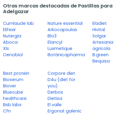
Otras marcas destacadas de Pastillas para
Adelgazar
Cumlaude lab
Nature essential
Eladiet
Elifexir
Arkocapsulas
Hivital
Nutergia
Bio3
Solgar
Aboca
Elancyl
Artesania
Xls
Luxmetique
agricola
Oenobiol
Botánicapharma
B.green
Bequisa
Best protein
Corpore diet
Bioserum
D4u (diet for
Biover
you)
Bluecube
Derbos
healthcare
Dietisa
Bsb labs
El valle
Cfn
Ergonat galenic