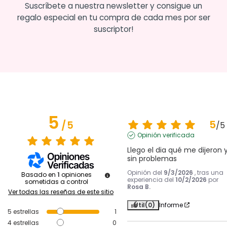
Suscríbete a nuestra newsletter y consigue un
regalo especial en tu compra de cada mes por ser
suscriptor!
5
5
/
5
/
5
Opinión verificada
Llego el dia qué me dijeron y
sin problemas
Opinión del
9/3/2026
, tras una
Basado en
1
opiniones
experiencia del
10/2/2026
por
sometidas a control
Rosa B.
Ver todas las reseñas de este sitio
Útil
(0)
Informe
5
estrellas
1
4
estrellas
0