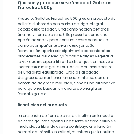
Qué son y para qué sirve Ynsadiet Galletas
Fibrochoc 500g
Ynsadiet Galletas Fibrochoc 500 g es un producto de
bollería elaborado con harina de trigo integral,
cacao desgrasado y una combinación de fibras
(inulina y fibra de avena). Se presenta como una
opción de snack para consumir entre comidas o
como acompañante de un desayuno. Su
formulación aporta principalmente carbohidratos
procedentes del cereal y lípidos de origen vegetal, a
la vez que incorpora fibra dietética que contribuye a
incrementar la ingesta total de este nutriente dentro
de una dieta equilibrada. Gracias al cacao
desgrasado, mantienen un sabor intenso con un
contenido de grasa reducido, siendo una alternativa
para quienes buscan un aporte de energía en
formato galleta.
Beneficios del producto
La presencia de fibra de avena e inulina en la receta
de estas galletas aporta una fuente de fibra soluble e
insoluble. La fibra de avena contribuye a la función
normal del tránsito intestinal, mientras que la inulina