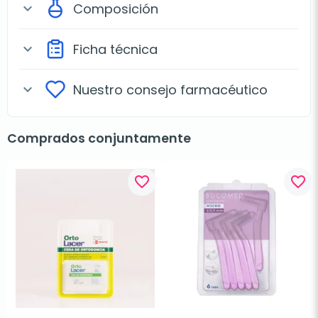
Composición
expand_more
Ficha técnica
expand_more
Nuestro consejo farmacéutico
expand_more
Comprados conjuntamente
favorite_border
favorite_border