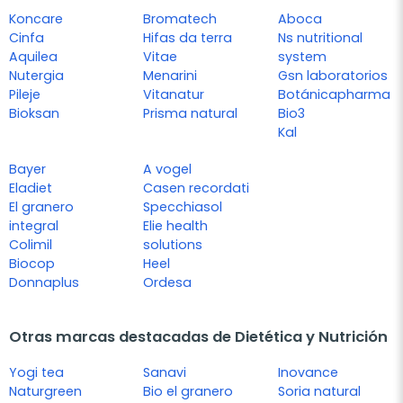
Koncare
Bromatech
Aboca
Cinfa
Hifas da terra
Ns nutritional
Aquilea
Vitae
system
Nutergia
Menarini
Gsn laboratorios
Pileje
Vitanatur
Botánicapharma
Bioksan
Prisma natural
Bio3
Kal
Bayer
A vogel
Eladiet
Casen recordati
El granero
Specchiasol
integral
Elie health
Colimil
solutions
Biocop
Heel
Donnaplus
Ordesa
Otras marcas destacadas de Dietética y Nutrición
Yogi tea
Sanavi
Inovance
Naturgreen
Bio el granero
Soria natural