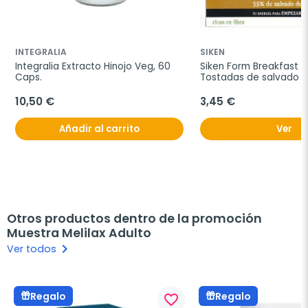
INTEGRALIA
SIKEN
Integralia Extracto Hinojo Veg, 60 
Siken Form Breakfast T
Caps.
Tostadas de salvado de
250g.
10,50 €
3,45 €
Añadir al carrito
Ver
Otros productos dentro de la promoción
Muestra Melilax Adulto
keyboard_arrow_right
Ver todos
Regalo
Regalo
favorite_border