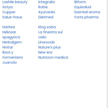
Lashile beauty
Integralia
Biform
Sotya
Robis
Equisalud
Cupper
Ayurveda
Esential aroms
Salus-haus
Dietmed
Forte pharma
Haritea
King soba
Heliosar
La finestra sul
spagyrica
cielo
Herbalgem
Linwoods
Hivital
Nature's plus
Ibiza y
New era
formentera
Nutricion medica
Juanola