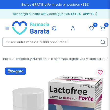
Envíos
GRATIS
a Península en pedidos
+65€
Descarga nuestra APP y consigue
-3€ EXTRA
:
APP-FB
;)
0
0
menu
Inicio
Dietética y Nutrición
Trastornos digestivos y Diarrea
Blu
Regalo
favorite_border