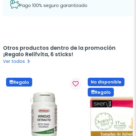
Pago 100% seguro garantizado
Otros productos dentro de la promoción
¡Regalo Relifvita, 6 sticks!
keyboard_arrow_right
Ver todos
No disponible
Regalo
favorite_border
Regalo