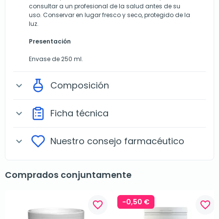
consultar a un profesional de la salud antes de su
uso. Conservar en lugar fresco y seco, protegido de la
luz.
Presentación
Envase de 250 ml.
Composición
expand_more
Ficha técnica
expand_more
Nuestro consejo farmacéutico
expand_more
Comprados conjuntamente
-0,50 €
favorite_border
favorite_border