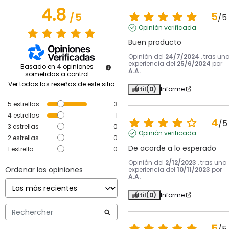
4.8
5
/
5
/
5
Opinión verificada
Buen producto
Opinión del
24/7/2024
, tras un
experiencia del
25/6/2024
por
Basado en
4
opiniones
A.A.
sometidas a control
Ver todas las reseñas de este sitio
Útil
(0)
Informe
5
estrellas
3
4
estrellas
1
4
/
5
3
estrellas
0
Opinión verificada
2
estrellas
0
De acorde a lo esperado
1
estrella
0
Opinión del
2/12/2023
, tras una
Ordenar las opiniones
experiencia del
10/11/2023
por
A.A.
Útil
(0)
Informe
5