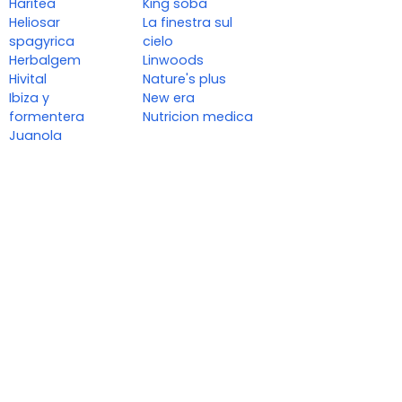
Haritea
King soba
Heliosar
La finestra sul
spagyrica
cielo
Herbalgem
Linwoods
Hivital
Nature's plus
Ibiza y
New era
formentera
Nutricion medica
Juanola