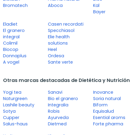
Bromatech
Aboca
Kal
Bayer
Eladiet
Casen recordati
El granero
Specchiasol
integral
Elie health
Colimil
solutions
Biocop
Heel
Donnaplus
Ordesa
A vogel
Sante verte
Otras marcas destacadas de Dietética y Nutrición
Yogi tea
Sanavi
Inovance
Naturgreen
Bio el granero
Soria natural
Lashile beauty
Integralia
Biform
Sotya
Robis
Equisalud
Cupper
Ayurveda
Esential aroms
Salus-haus
Dietmed
Forte pharma