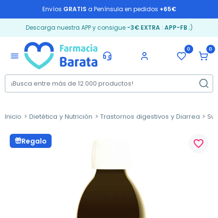
Envíos
GRATIS
a Península en pedidos
+65€
Descarga nuestra APP y consigue
-3€ EXTRA
:
APP-FB
;)
0
0
menu
Inicio
Dietética y Nutrición
Trastornos digestivos y Diarrea
Sup
Regalo
favorite_border