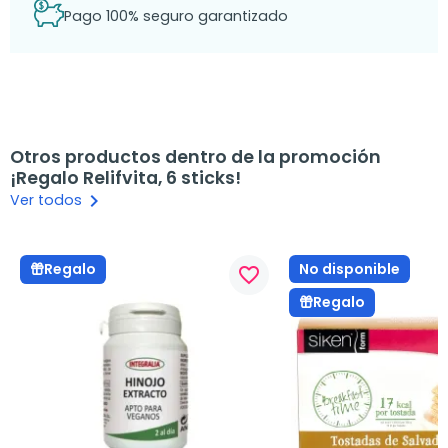
Pago 100% seguro garantizado
Otros productos dentro de la promoción
¡Regalo Relifvita, 6 sticks!
keyboard_arrow_right
Ver todos
No disponible
Regalo
favorite_border
Regalo