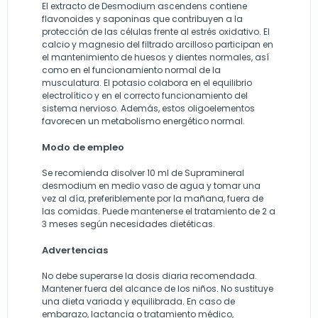
El extracto de Desmodium ascendens contiene
flavonoides y saponinas que contribuyen a la
protección de las células frente al estrés oxidativo. El
calcio y magnesio del filtrado arcilloso participan en
el mantenimiento de huesos y dientes normales, así
como en el funcionamiento normal de la
musculatura. El potasio colabora en el equilibrio
electrolítico y en el correcto funcionamiento del
sistema nervioso. Además, estos oligoelementos
favorecen un metabolismo energético normal.
Modo de empleo
Se recomienda disolver 10 ml de Supramineral
desmodium en medio vaso de agua y tomar una
vez al día, preferiblemente por la mañana, fuera de
las comidas. Puede mantenerse el tratamiento de 2 a
3 meses según necesidades dietéticas.
Advertencias
No debe superarse la dosis diaria recomendada.
Mantener fuera del alcance de los niños. No sustituye
una dieta variada y equilibrada. En caso de
embarazo, lactancia o tratamiento médico,