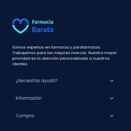
Somos expertos en farmacia y parafarmacia.
Trabajamos para las mejores marcas. Nuestra mayor
prioridad es la atención personalizada a nuestros
clientes.
expand_more
¿Necesitas ayuda?
expand_more
Información
expand_more
Compra