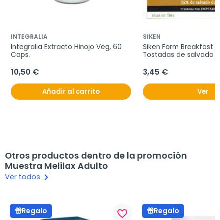
INTEGRALIA
SIKEN
Integralia Extracto Hinojo Veg, 60 
Siken Form Breakfast T
Caps.
Tostadas de salvado de
250g.
10,50 €
3,45 €
Añadir al carrito
Ver
Otros productos dentro de la promoción
Muestra Melilax Adulto
keyboard_arrow_right
Ver todos
Regalo
Regalo
favorite_border