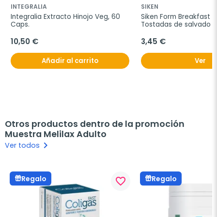
INTEGRALIA
SIKEN
Integralia Extracto Hinojo Veg, 60 
Siken Form Breakfast T
Caps.
Tostadas de salvado de
250g.
10,50 €
3,45 €
Añadir al carrito
Ver
Otros productos dentro de la promoción
Muestra Melilax Adulto
keyboard_arrow_right
Ver todos
Regalo
Regalo
favorite_border