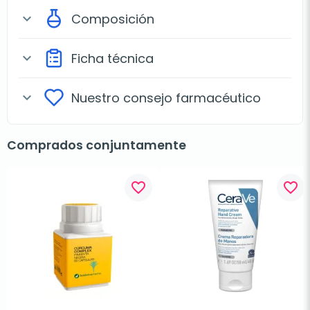
Composición
expand_more
Ficha técnica
expand_more
Nuestro consejo farmacéutico
expand_more
Comprados conjuntamente
favorite_border
favorite_border