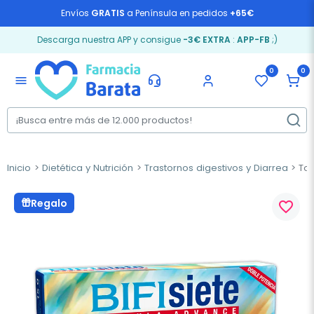
Envíos
GRATIS
a Península en pedidos
+65€
Descarga nuestra APP y consigue
-3€ EXTRA
:
APP-FB
;)
0
0
menu
Inicio
Dietética y Nutrición
Trastornos digestivos y Diarrea
Tong
Regalo
favorite_border