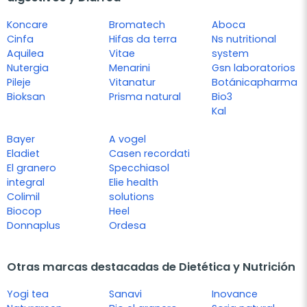
Koncare
Bromatech
Aboca
Cinfa
Hifas da terra
Ns nutritional
Aquilea
Vitae
system
Nutergia
Menarini
Gsn laboratorios
Pileje
Vitanatur
Botánicapharma
Bioksan
Prisma natural
Bio3
Kal
Bayer
A vogel
Eladiet
Casen recordati
El granero
Specchiasol
integral
Elie health
Colimil
solutions
Biocop
Heel
Donnaplus
Ordesa
Otras marcas destacadas de Dietética y Nutrición
Yogi tea
Sanavi
Inovance