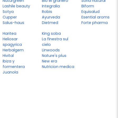
Naturgreen
Bio el granero
Soria natural
Lashile beauty
Integralia
Biform
Sotya
Robis
Equisalud
Cupper
Ayurveda
Esential aroms
Salus-haus
Dietmed
Forte pharma
Haritea
King soba
Heliosar
La finestra sul
spagyrica
cielo
Herbalgem
Linwoods
Hivital
Nature's plus
Ibiza y
New era
formentera
Nutricion medica
Juanola