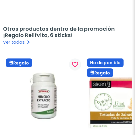
Otros productos dentro de la promoción
¡Regalo Relifvita, 6 sticks!
keyboard_arrow_right
Ver todos
No disponible
Regalo
favorite_border
Regalo