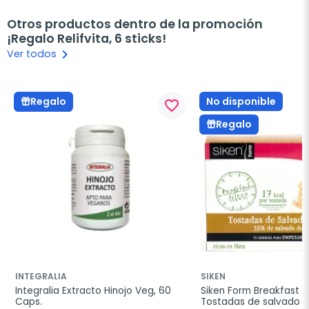
Otros productos dentro de la promoción
¡Regalo Relifvita, 6 sticks!
keyboard_arrow_right
Ver todos
No disponible
Regalo
favorite_border
Regalo
INTEGRALIA
SIKEN
Integralia Extracto Hinojo Veg, 60 
Siken Form Breakfast T
Caps.
Tostadas de salvado de