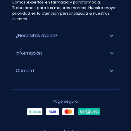
Somos expertos en farmacia y parafarmacia.
Trabajamos para las mejores marcas. Nuestra mayor
prioridad es la atención personalizada a nuestros
clientes.
expand_more
¿Necesitas ayuda?
expand_more
Información
expand_more
Compra
Pago seguro: