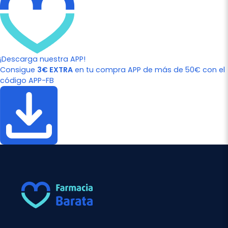
¡Descarga nuestra APP!
Consigue
3€ EXTRA
en tu compra APP de más de 50€ con el
código APP-FB