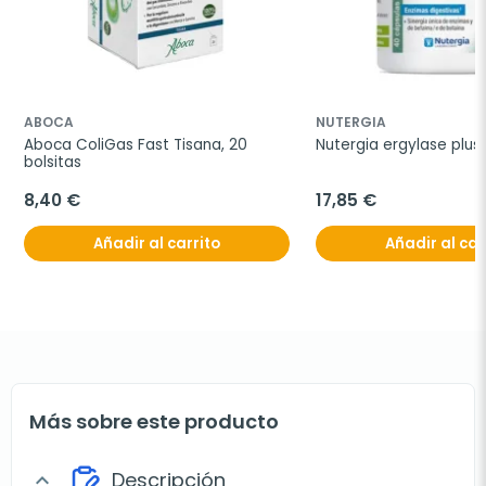
ABOCA
NUTERGIA
Aboca ColiGas Fast Tisana, 20 
Nutergia ergylase plus
bolsitas
8,40 €
17,85 €
Añadir al carrito
Añadir al car
Más sobre este producto
Descripción
expand_more