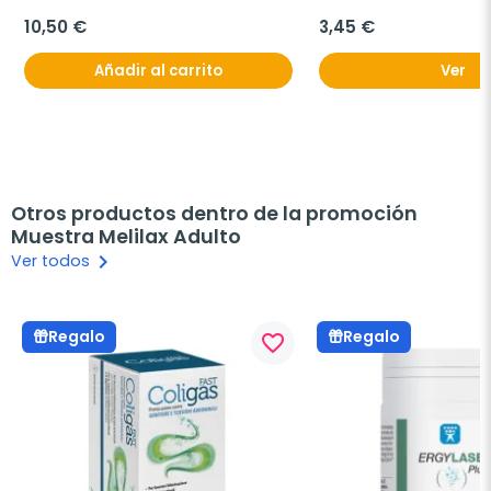
250g.
10,50 €
3,45 €
Añadir al carrito
Ver
Otros productos dentro de la promoción
Muestra Melilax Adulto
keyboard_arrow_right
Ver todos
Regalo
Regalo
favorite_border