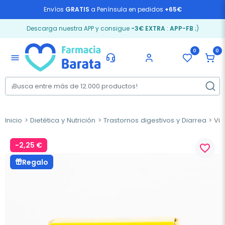
Envíos
GRATIS
a Península en pedidos
+65€
Descarga nuestra APP y consigue
-3€ EXTRA
:
APP-FB
;)
0
0
menu
Inicio
Dietética y Nutrición
Trastornos digestivos y Diarrea
Vit
-2,25 €
favorite_border
Regalo