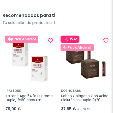
Recomendados para ti
Tu selección de productos ;)
-3,05 €
¡Pack Ahorro!
favorite_border
favorite_border
¡Pack Ahorro!
IRALTONE
KOBHO LABS
Iraltone Aga 5Alfa Supreme 
Kobho Colágeno Con Ácido 
Duplo, 2x60 cápsulas
Hialurónico, Duplo 2x20 
viales
79,00 €
37,65 €
40,70 €