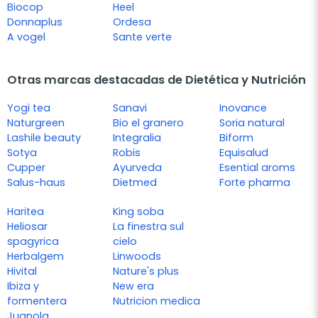
Biocop
Heel
Donnaplus
Ordesa
A vogel
Sante verte
Otras marcas destacadas de Dietética y Nutrición
Yogi tea
Sanavi
Inovance
Naturgreen
Bio el granero
Soria natural
Lashile beauty
Integralia
Biform
Sotya
Robis
Equisalud
Cupper
Ayurveda
Esential aroms
Salus-haus
Dietmed
Forte pharma
Haritea
King soba
Heliosar
La finestra sul
spagyrica
cielo
Herbalgem
Linwoods
Hivital
Nature's plus
Ibiza y
New era
formentera
Nutricion medica
Juanola