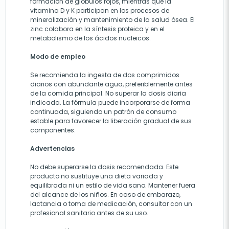
formación de glóbulos rojos, mientras que la
vitamina D y K participan en los procesos de
mineralización y mantenimiento de la salud ósea. El
zinc colabora en la síntesis proteica y en el
metabolismo de los ácidos nucleicos.
Modo de empleo
Se recomienda la ingesta de dos comprimidos
diarios con abundante agua, preferiblemente antes
de la comida principal. No superar la dosis diaria
indicada. La fórmula puede incorporarse de forma
continuada, siguiendo un patrón de consumo
estable para favorecer la liberación gradual de sus
componentes.
Advertencias
No debe superarse la dosis recomendada. Este
producto no sustituye una dieta variada y
equilibrada ni un estilo de vida sano. Mantener fuera
del alcance de los niños. En caso de embarazo,
lactancia o toma de medicación, consultar con un
profesional sanitario antes de su uso.