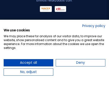
Envíos realizados con:
No lo decimos nosotros...
Privacy policy
We use cookies
¡Tu opinión es importante!
We may place these for analysis of our visitor data, to improve our
website, show personalised content and to give you a great website
experience. For more information about the cookies we use open the
settings.
Copyright © 2010-2026 Farmacia Barata S.L. Todos los
derechos reservados.
Accept all
Deny
No, adjust
Total:
44,96 €
47,21 €
−
+
Añadir al carrito