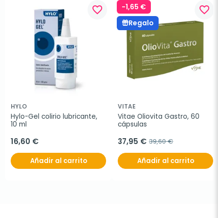
-1,65 €
favorite_border
favorite_border
Regalo
HYLO
VITAE
Hylo-Gel colirio lubricante, 
Vitae Oliovita Gastro, 60 
10 ml
cápsulas
16,60 €
37,95 €
39,60 €
Añadir al carrito
Añadir al carrito