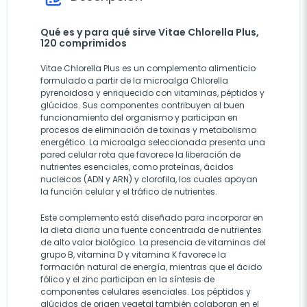
Qué es y para qué sirve Vitae Chlorella Plus,
120 comprimidos
Vitae Chlorella Plus es un complemento alimenticio
formulado a partir de la microalga Chlorella
pyrenoidosa y enriquecido con vitaminas, péptidos y
glúcidos. Sus componentes contribuyen al buen
funcionamiento del organismo y participan en
procesos de eliminación de toxinas y metabolismo
energético. La microalga seleccionada presenta una
pared celular rota que favorece la liberación de
nutrientes esenciales, como proteínas, ácidos
nucleicos (ADN y ARN) y clorofila, los cuales apoyan
la función celular y el tráfico de nutrientes.
Este complemento está diseñado para incorporar en
la dieta diaria una fuente concentrada de nutrientes
de alto valor biológico. La presencia de vitaminas del
grupo B, vitamina D y vitamina K favorece la
formación natural de energía, mientras que el ácido
fólico y el zinc participan en la síntesis de
componentes celulares esenciales. Los péptidos y
glúcidos de origen vegetal también colaboran en el