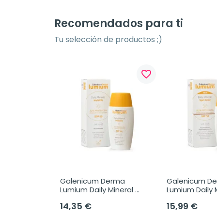
Recomendados para ti
Tu selección de productos ;)
favorite_border
Galenicum Derma 
Galenicum De
Lumium Daily Mineral 
Lumium Daily M
Invisible SPF 50, 50 ml
Color SPF50, 
14,35 €
15,99 €