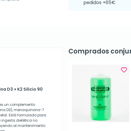
pedidos +65€
Comprados conju
favorite_border
na D3 + K2 Silicio 90
s es un complemento
amina D3), menaquinona-7
getal. Está formulado para
a ingesta dietética no
uyendo al mantenimiento
vos.