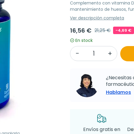
Complemento con vitamina D3, v
mantenimiento de huesos, fun
Ver descripción completa
16,56 €
21,25 €
-4,69 €
En stock
¿Necesitas 
farmacéutic
Hablamos
Envíos gratis en
De
a ampliarla