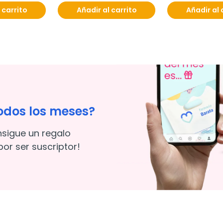
 carrito
Añadir al carrito
Añadir al 
odos los meses?
nsigue un regalo
or ser suscriptor!