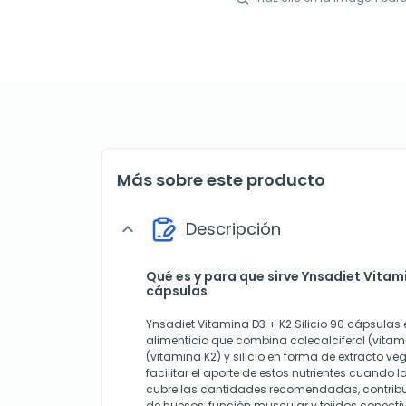
Más sobre este producto
Descripción
expand_more
Qué es y para que sirve Ynsadiet Vitami
cápsulas
Ynsadiet Vitamina D3 + K2 Silicio 90 cápsula
alimenticio que combina colecalciferol (vit
(vitamina K2) y silicio en forma de extracto ve
facilitar el aporte de estos nutrientes cuando l
cubre las cantidades recomendadas, contrib
de huesos, función muscular y tejidos conecti