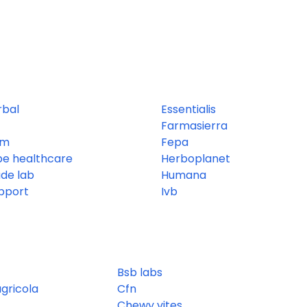
rbal
Essentialis
Farmasierra
um
Fepa
be healthcare
Herboplanet
de lab
Humana
pport
Ivb
Bsb labs
gricola
Cfn
Chewy vites