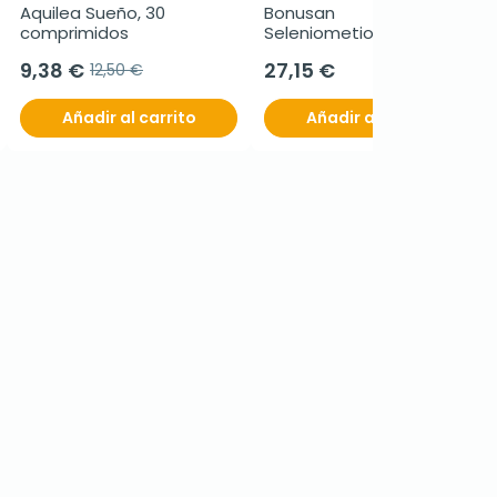
Aquilea Sueño, 30 
Bonusan 
comprimidos
Seleniometionina 200, 120 
cápsulas
9,38 €
27,15 €
12,50 €
Añadir al carrito
Añadir al carrito