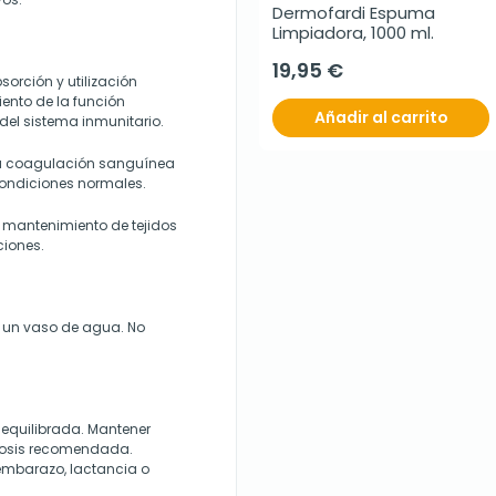
Dermofardi Espuma 
Limpiadora, 1000 ml.
19,95 €
sorción y utilización
iento de la función
Añadir al carrito
el sistema inmunitario.
la coagulación sanguínea
condiciones normales.
 y mantenimiento de tejidos
ciones.
y un vaso de agua. No
 equilibrada. Mantener
 dosis recomendada.
 embarazo, lactancia o