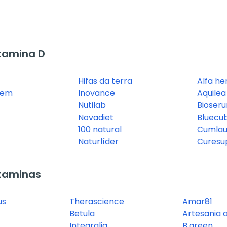
tamina D
Hifas da terra
Alfa he
stem
Inovance
Aquilea
Nutilab
Bioser
Novadiet
Bluecu
100 natural
Cumlau
Naturlíder
Curesu
taminas
us
Therascience
Amar81
Betula
Artesania a
Integralia
B.green