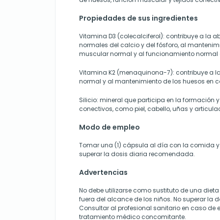
Propiedades de sus ingredientes
Vitamina D3 (colecalciferol): contribuye a la ab
normales del calcio y del fósforo, al mantenim
muscular normal y al funcionamiento normal d
Vitamina K2 (menaquinona-7): contribuye a 
normal y al mantenimiento de los huesos en 
Silicio: mineral que participa en la formación
conectivos, como piel, cabello, uñas y articula
Modo de empleo
Tomar una (1) cápsula al día con la comida 
superar la dosis diaria recomendada.
Advertencias
No debe utilizarse como sustituto de una dieta
fuera del alcance de los niños. No superar la
Consultar al profesional sanitario en caso de
tratamiento médico concomitante.