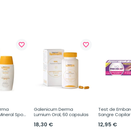
favorite_border
favorite_border
rma 
Galenicum Derma 
Test de Embar
ineral Spot 
Lumium Oral, 60 capsulas
Sangre Capilar
50 ml
Precision+, 1 u
18,30 €
12,95 €