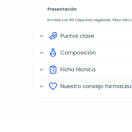
Presentación
Envase con 90 cápsulas vegetales. Peso neto 
Puntos clave
expand_more
Composición
expand_more
Ficha técnica
expand_more
Nuestro consejo farmacéu
expand_more