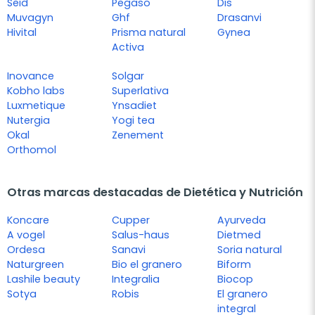
Seid
Pegaso
Dis
Muvagyn
Ghf
Drasanvi
Hivital
Prisma natural
Gynea
Activa
Inovance
Solgar
Kobho labs
Superlativa
Luxmetique
Ynsadiet
Nutergia
Yogi tea
Okal
Zenement
Orthomol
Otras marcas destacadas de Dietética y Nutrición
Koncare
Cupper
Ayurveda
A vogel
Salus-haus
Dietmed
Ordesa
Sanavi
Soria natural
Naturgreen
Bio el granero
Biform
Lashile beauty
Integralia
Biocop
Sotya
Robis
El granero
integral