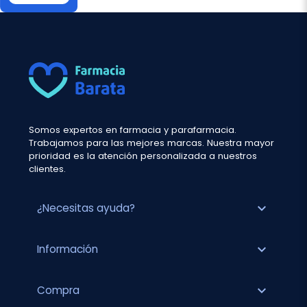
Somos expertos en farmacia y parafarmacia.
Trabajamos para las mejores marcas. Nuestra mayor
prioridad es la atención personalizada a nuestros
clientes.
expand_more
¿Necesitas ayuda?
expand_more
Información
expand_more
Compra