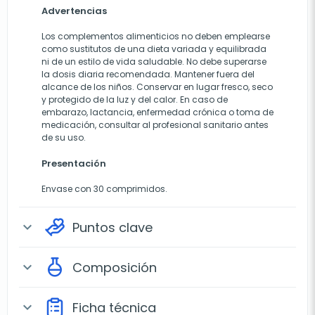
Advertencias
Los complementos alimenticios no deben emplearse
como sustitutos de una dieta variada y equilibrada
ni de un estilo de vida saludable. No debe superarse
la dosis diaria recomendada. Mantener fuera del
alcance de los niños. Conservar en lugar fresco, seco
y protegido de la luz y del calor. En caso de
embarazo, lactancia, enfermedad crónica o toma de
medicación, consultar al profesional sanitario antes
de su uso.
Presentación
Envase con 30 comprimidos.
Puntos clave
expand_more
Composición
expand_more
Ficha técnica
expand_more