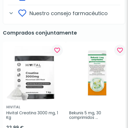
Nuestro consejo farmacéutico
expand_more
Comprados conjuntamente
favorite_border
favorite_border
HIVITAL
Hivital Creatina 3000 mg, 1 
Bekunis 5 mg, 30 
Kg
comprimidos 
gastrorresitentes
22,99 €