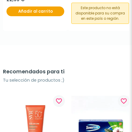
Este producto no está
Añadir al carrito
disponible para su compra
en este país o región.
Recomendados para ti
Tu selección de productos ;)
favorite_border
favorite_border