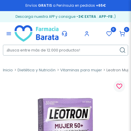
Envíos
GRATIS
a Península en pedidos
+65€
Descarga nuestra APP y consigue
-3€ EXTRA
:
APP-FB
;)
0
0
menu
Inicio
Dietética y Nutrición
Vitaminas para mujer
Leotron Muje
favorite_border