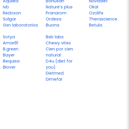
Aquilea
Bonusan
Novadiet
Ivb
Nature's plus
Okal
Redoxon
Pranarom
Ozolife
Solgar
Ordesa
Therascience
Gsn laboratorios
Buona
Betula
Sotya
Bsb labs
Amar81
Chewy vites
B.green
Cien por cien
Bayer
natural
Bequisa
D4u (diet for
Biover
you)
Dietmed
Dimefar