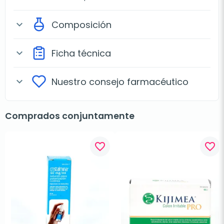
Composición
expand_more
Ficha técnica
expand_more
Nuestro consejo farmacéutico
expand_more
Comprados conjuntamente
favorite_border
favorite_border