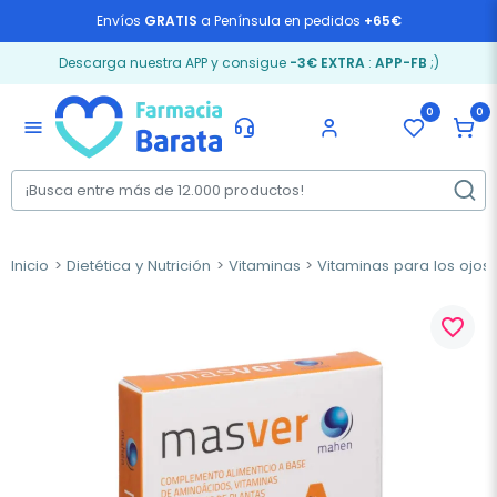
Envíos
GRATIS
a Península en pedidos
+65€
Descarga nuestra APP y consigue
-3€ EXTRA
:
APP-FB
;)
0
0
menu
Inicio
Dietética y Nutrición
Vitaminas
Vitaminas para los ojos
favorite_border