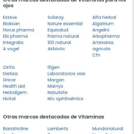
ojos
Esteve
Solaray
Alfa herbal
Bioksan
Nature essential
Algatrium
Horus pharma
Equisalud
Angelini
Elix pharma
Prisma natural
Arkopharma
Integralia
100 natural
Artesania
A vogel
Airbiotic
agricola
Cfn
Cinfa
Ifigen
Dietisa
Laboratorios vias
Gricar
Margan
Health aid
Marnys
Herbalgem
Naturbite
Hivital
Ntc ophthalmics
Otras marcas destacadas de Vitaminas
Bariatricline
Lamberts
Mundonatural