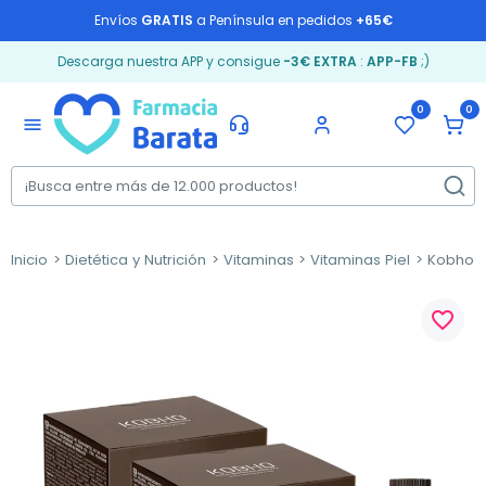
Envíos
GRATIS
a Península en pedidos
+65€
Descarga nuestra APP y consigue
-3€ EXTRA
:
APP-FB
;)
0
0
menu
Inicio
Dietética y Nutrición
Vitaminas
Vitaminas Piel
Kobho Co
favorite_border