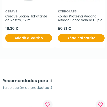
CERAVE
KOBHO LABS
CeraVe Loción Hidratante 
Kobho Proteína Vegana 
de Rostro, 52 ml
Aislada Sabor Vainilla Duplo, 
2x525 g
16,30 €
50,31 €
Añadir al carrito
Añadir al carrito
Recomendados para ti
Tu selección de productos ;)
favorite_border
favorite_border