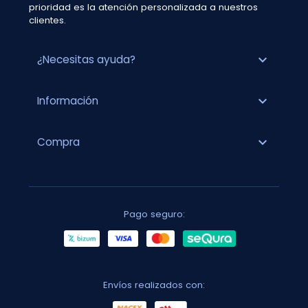
prioridad es la atención personalizada a nuestros
clientes.
expand_more
¿Necesitas ayuda?
expand_more
Información
expand_more
Compra
Pago seguro:
Envíos realizados con: