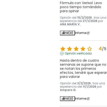
Fórmula con Verisol. Levo 
poco tiempo tomándolo 
para opinar
Opinión del
15/2/2026
, tras una
experiencia del
27/1/2026
por
ANA MARÍA V.
Útil
(0)
Informe
4
/
5
Opinión verificada
Hasta dentro de cuatro 
semanas se supone que no 
se notan los primeros 
efectos, tendré que esperar 
para valorar
Opinión del
3/2/2026
, tras una
experiencia del
11/1/2026
por
Amparo G.
Útil
(0)
Informe