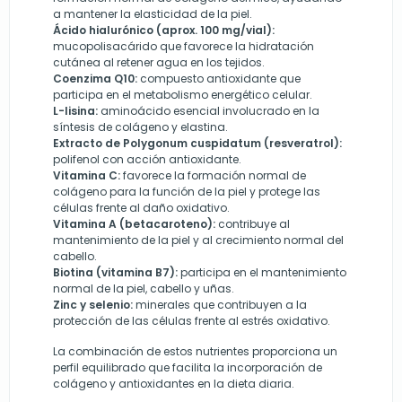
a mantener la elasticidad de la piel.
Ácido hialurónico (aprox. 100 mg/vial):
mucopolisacárido que favorece la hidratación
cutánea al retener agua en los tejidos.
Coenzima Q10:
compuesto antioxidante que
participa en el metabolismo energético celular.
L-lisina:
aminoácido esencial involucrado en la
síntesis de colágeno y elastina.
Extracto de Polygonum cuspidatum (resveratrol):
polifenol con acción antioxidante.
Vitamina C:
favorece la formación normal de
colágeno para la función de la piel y protege las
células frente al daño oxidativo.
Vitamina A (betacaroteno):
contribuye al
mantenimiento de la piel y al crecimiento normal del
cabello.
Biotina (vitamina B7):
participa en el mantenimiento
normal de la piel, cabello y uñas.
Zinc y selenio:
minerales que contribuyen a la
protección de las células frente al estrés oxidativo.
La combinación de estos nutrientes proporciona un
perfil equilibrado que facilita la incorporación de
colágeno y antioxidantes en la dieta diaria.