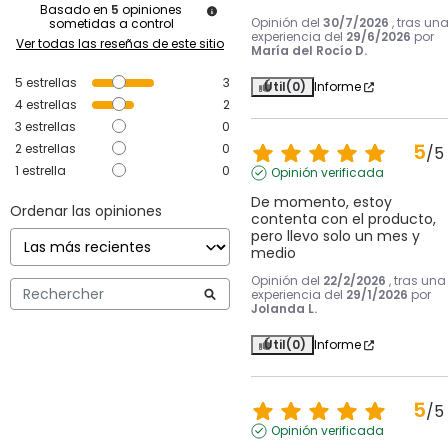
Basado en
5
opiniones
Opinión del
30/7/2026
, tras un
sometidas a control
experiencia del
29/6/2026
por
Ver todas las reseñas de este sitio
María del Rocío D.
5
estrellas
3
Útil
(0)
Informe
4
estrellas
2
3
estrellas
0
5
2
estrellas
0
/
5
1
estrella
0
Opinión verificada
De momento, estoy 
Ordenar las opiniones
contenta con el producto, 
pero llevo solo un mes y 
medio
Opinión del
22/2/2026
, tras una
experiencia del
29/1/2026
por
Jolanda L.
Útil
(0)
Informe
5
/
5
Opinión verificada