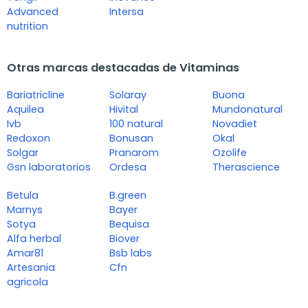
Advanced
Intersa
nutrition
Otras marcas destacadas de Vitaminas
Bariatricline
Solaray
Buona
Aquilea
Hivital
Mundonatural
Ivb
100 natural
Novadiet
Redoxon
Bonusan
Okal
Solgar
Pranarom
Ozolife
Gsn laboratorios
Ordesa
Therascience
Betula
B.green
Marnys
Bayer
Sotya
Bequisa
Alfa herbal
Biover
Amar81
Bsb labs
Artesania
Cfn
agricola