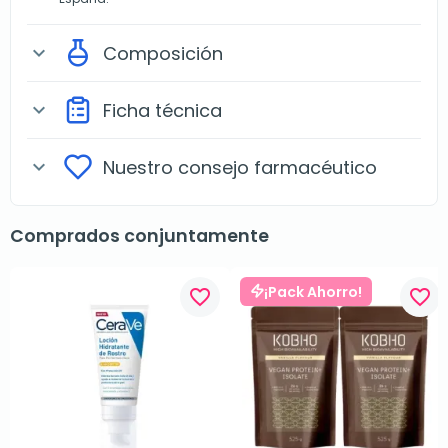
Composición
expand_more
Ficha técnica
expand_more
Nuestro consejo farmacéutico
expand_more
Comprados conjuntamente
¡Pack Ahorro!
favorite_border
favorite_border