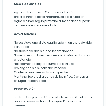
Modo de empleo
Agitar antes de usar. Tomar un vial al día,
preferiblemente por la mañana, solo o diluido en
agua o zumo según preferencia. No se debe superar
la dosis diaria recomendada.
Advertencias
No sustituye una dieta equilibrada ni un estilo de vida
saludable.
No superar la dosis diaria recomendada.
No recomendado en menores de 12 años, embarazo
o lactancia.
No recomendado para fumadores ni uso
prolongado sin supervisión médica.
Contiene azúcares y otros excipientes.
Mantener fuera del alcance de los niños. Conservar
en lugar fresco y seco.
Presentación
Pack de 2 cajas con 20 viales bebibles de 25 ml cada
uno, con sabor frutos del bosque. Fabricado en
España.