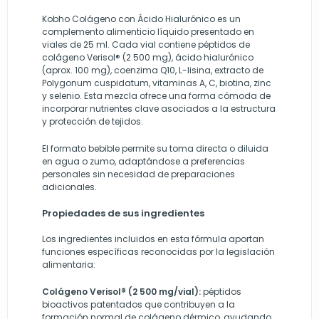
Kobho Colágeno con Ácido Hialurónico es un
complemento alimenticio líquido presentado en
viales de 25 ml. Cada vial contiene péptidos de
colágeno Verisol® (2 500 mg), ácido hialurónico
(aprox. 100 mg), coenzima Q10, L-lisina, extracto de
Polygonum cuspidatum, vitaminas A, C, biotina, zinc
y selenio. Esta mezcla ofrece una forma cómoda de
incorporar nutrientes clave asociados a la estructura
y protección de tejidos.
El formato bebible permite su toma directa o diluida
en agua o zumo, adaptándose a preferencias
personales sin necesidad de preparaciones
adicionales.
Propiedades de sus ingredientes
Los ingredientes incluidos en esta fórmula aportan
funciones específicas reconocidas por la legislación
alimentaria:
Colágeno Verisol® (2 500 mg/vial):
péptidos
bioactivos patentados que contribuyen a la
formación normal de colágeno dérmico, ayudando