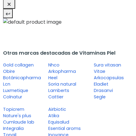
Otras marcas destacadas de Vitaminas Piel
Gold collagen
Nhco
Sura vitasan
Obire
Arkopharma
Vitae
Botánicapharma
Heel
Arkocapsulas
Lcn
Soria natural
Eladiet
Luxmetique
Lamberts
Drasanvi
Colnatur
Cattier
Segle
Topicrem
Airbiotic
Nature's plus
Atika
Cumlaude lab
Equisalud
Integralia
Esential aroms
Tongil
Inovance