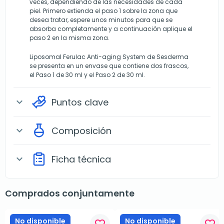
veces, dependiendo de las necesidades de cada
piel. Primero extienda el paso 1 sobre la zona que
desea tratar, espere unos minutos para que se
absorba completamente y a continuación aplique el
paso 2 en la misma zona.
Liposomal Ferulac Anti-aging System de Sesderma
se presenta en un envase que contiene dos frascos,
el Paso 1 de 30 ml y el Paso 2 de 30 ml.
Puntos clave
expand_more
Composición
expand_more
Ficha técnica
expand_more
Comprados conjuntamente
No disponible
No disponible