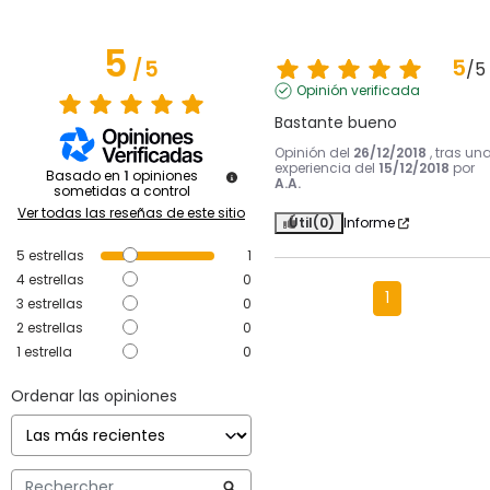
5
5
/
5
/
5
Opinión verificada
Bastante bueno
Opinión del
26/12/2018
, tras un
experiencia del
15/12/2018
por
Basado en
1
opiniones
A.A.
sometidas a control
Ver todas las reseñas de este sitio
Útil
(0)
Informe
5
estrellas
1
4
estrellas
0
1
3
estrellas
0
2
estrellas
0
1
estrella
0
Ordenar las opiniones