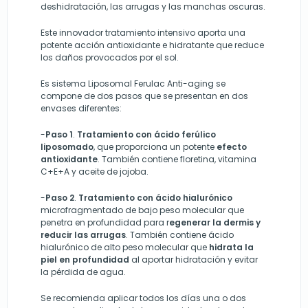
deshidratación, las arrugas y las manchas oscuras.
Este innovador tratamiento intensivo aporta una
potente acción antioxidante e hidratante que reduce
los daños provocados por el sol.
Es sistema Liposomal Ferulac Anti-aging se
compone de dos pasos que se presentan en dos
envases diferentes:
-
Paso 1
.
Tratamiento con ácido ferúlico
liposomado
, que proporciona un potente
efecto
antioxidante
. También contiene floretina, vitamina
C+E+A y aceite de jojoba.
-
Paso 2
.
Tratamiento con ácido hialurónico
microfragmentado de bajo peso molecular que
penetra en profundidad para r
egenerar la dermis y
reducir las arrugas
. También contiene ácido
hialurónico de alto peso molecular que
hidrata la
piel en profundidad
al aportar hidratación y evitar
la pérdida de agua.
Se recomienda aplicar todos los días una o dos