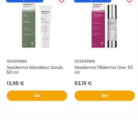
favorite_border
favorite_border
SESDERMA
SESDERMA
Sesderma Mandelac Scrub, 
Sesderma Fillderma One, 50 
50 ml
ml
13,95 €
53,15 €
Ver
Ver