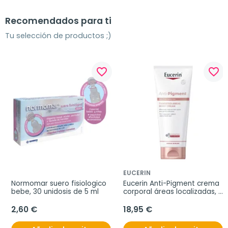
Recomendados para ti
Tu selección de productos ;)
favorite_border
favorite_border
EUCERIN
Normomar suero fisiologico 
Eucerin Anti-Pigment crema 
bebe, 30 unidosis de 5 ml
corporal áreas localizadas, 
200 ml
2,60 €
18,95 €