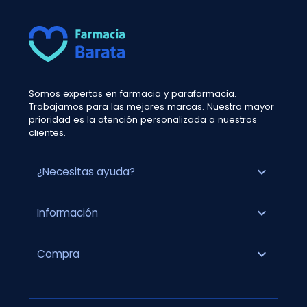
Somos expertos en farmacia y parafarmacia.
Trabajamos para las mejores marcas. Nuestra mayor
prioridad es la atención personalizada a nuestros
clientes.
expand_more
¿Necesitas ayuda?
expand_more
Información
expand_more
Compra