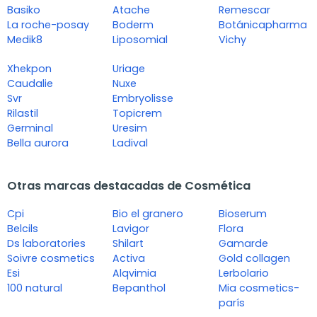
Basiko
Atache
Remescar
La roche-posay
Boderm
Botánicapharma
Medik8
Liposomial
Vichy
Xhekpon
Uriage
Caudalie
Nuxe
Svr
Embryolisse
Rilastil
Topicrem
Germinal
Uresim
Bella aurora
Ladival
Otras marcas destacadas de Cosmética
Cpi
Bio el granero
Bioserum
Belcils
Lavigor
Flora
Ds laboratories
Shilart
Gamarde
Soivre cosmetics
Activa
Gold collagen
Esi
Alqvimia
Lerbolario
100 natural
Bepanthol
Mia cosmetics-
parís