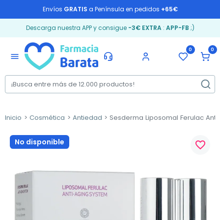
Envíos
GRATIS
a Península en pedidos
+65€
Descarga nuestra APP y consigue
-3€ EXTRA
:
APP-FB
;)
0
0
menu
Inicio
Cosmética
Antiedad
Sesderma Liposomal Ferulac Anti
No disponible
favorite_border