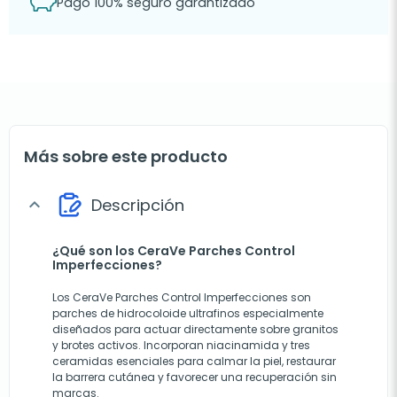
Pago 100% seguro garantizado
Más sobre este producto
Descripción
expand_more
¿Qué son los CeraVe Parches Control
Imperfecciones?
Los CeraVe Parches Control Imperfecciones son
parches de hidrocoloide ultrafinos especialmente
diseñados para actuar directamente sobre granitos
y brotes activos. Incorporan niacinamida y tres
ceramidas esenciales para calmar la piel, restaurar
la barrera cutánea y favorecer una recuperación sin
marcas.