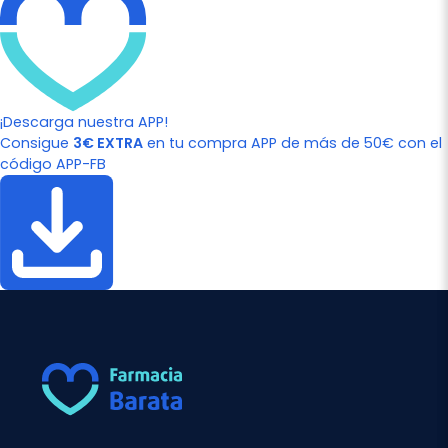
¡Descarga nuestra APP!
Consigue
3€ EXTRA
en tu compra APP de más de 50€ con el
código APP-FB