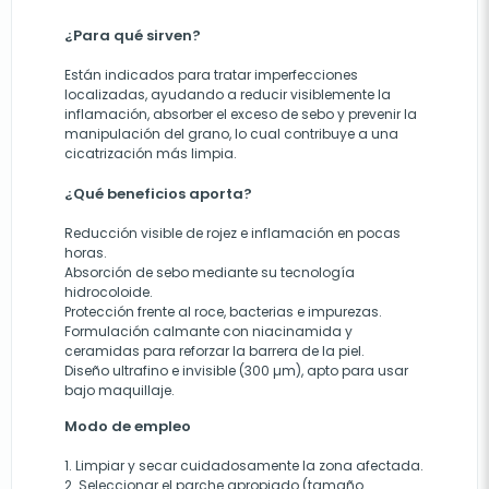
¿Para qué sirven?
Están indicados para tratar imperfecciones
localizadas, ayudando a reducir visiblemente la
inflamación, absorber el exceso de sebo y prevenir la
manipulación del grano, lo cual contribuye a una
cicatrización más limpia.
¿Qué beneficios aporta?
Reducción visible de rojez e inflamación en pocas
horas.
Absorción de sebo mediante su tecnología
hidrocoloide.
Protección frente al roce, bacterias e impurezas.
Formulación calmante con niacinamida y
ceramidas para reforzar la barrera de la piel.
Diseño ultrafino e invisible (300 µm), apto para usar
bajo maquillaje.
Modo de empleo
1. Limpiar y secar cuidadosamente la zona afectada.
2. Seleccionar el parche apropiado (tamaño