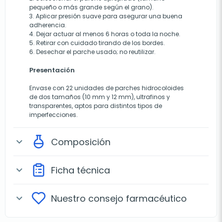
pequeño o más grande según el grano).
3. Aplicar presión suave para asegurar una buena
adherencia.
4. Dejar actuar al menos 6 horas o toda la noche.
5. Retirar con cuidado tirando de los bordes.
6. Desechar el parche usado; no reutilizar.
Presentación
Envase con 22 unidades de parches hidrocoloides
de dos tamaños (10 mm y 12 mm), ultrafinos y
transparentes, aptos para distintos tipos de
imperfecciones.
Composición
expand_more
Ficha técnica
expand_more
Nuestro consejo farmacéutico
expand_more