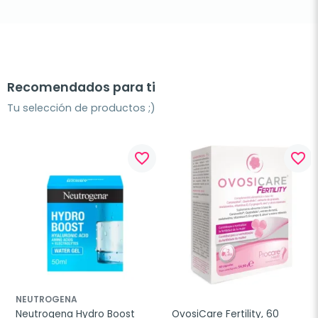
Recomendados para ti
Tu selección de productos ;)
favorite_border
favorite_border
NEUTROGENA
Neutrogena Hydro Boost 
OvosiCare Fertility, 60 