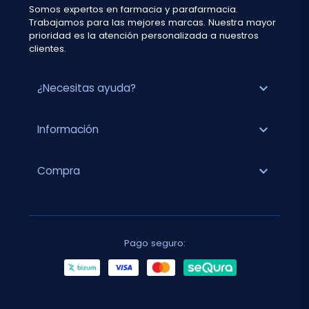
Somos expertos en farmacia y parafarmacia.
Trabajamos para las mejores marcas. Nuestra mayor
prioridad es la atención personalizada a nuestros
clientes.
expand_more
¿Necesitas ayuda?
expand_more
Información
expand_more
Compra
Pago seguro: