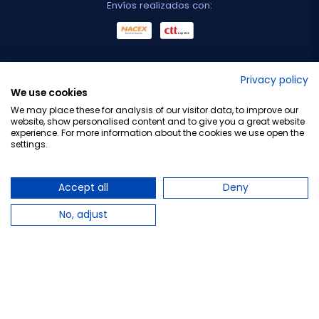
Envíos realizados con:
No lo decimos nosotros...
Privacy policy
We use cookies
¡Tu opinión es importante!
We may place these for analysis of our visitor data, to improve our
website, show personalised content and to give you a great website
experience. For more information about the cookies we use open the
settings.
Copyright © 2010-2026 Farmacia Barata S.L. Todos los
derechos reservados.
Accept all
Deny
No, adjust
Total:
10,65 €
−
+
Añadir al carrito