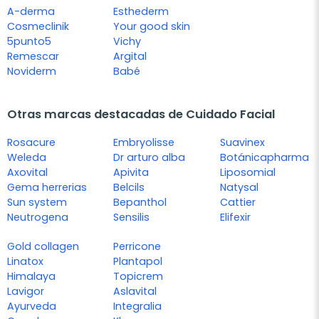
A-derma
Esthederm
Cosmeclinik
Your good skin
5punto5
Vichy
Remescar
Argital
Noviderm
Babé
Otras marcas destacadas de Cuidado Facial
Rosacure
Embryolisse
Suavinex
Weleda
Dr arturo alba
Botánicapharma
Axovital
Apivita
Liposomial
Gema herrerias
Belcils
Natysal
Sun system
Bepanthol
Cattier
Neutrogena
Sensilis
Elifexir
Gold collagen
Perricone
Linatox
Plantapol
Himalaya
Topicrem
Lavigor
Aslavital
Ayurveda
Integralia