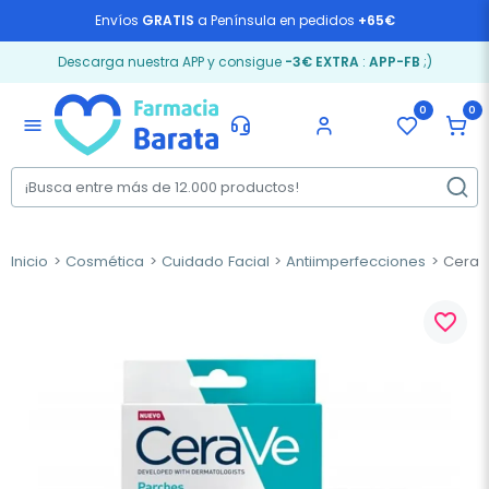
Envíos
GRATIS
a Península en pedidos
+65€
Descarga nuestra APP y consigue
-3€ EXTRA
:
APP-FB
;)
0
0
menu
Inicio
Cosmética
Cuidado Facial
Antiimperfecciones
Cerave
favorite_border