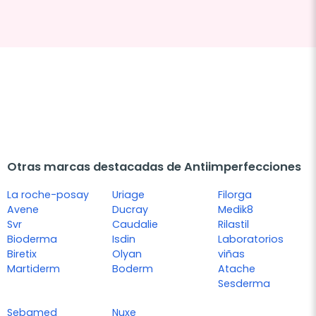
Otras marcas destacadas de Antiimperfecciones
La roche-posay
Uriage
Filorga
Avene
Ducray
Medik8
Svr
Caudalie
Rilastil
Bioderma
Isdin
Laboratorios
Biretix
Olyan
viñas
Martiderm
Boderm
Atache
Sesderma
Sebamed
Nuxe