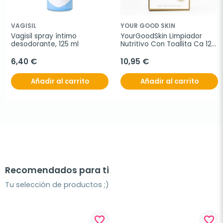
VAGISIL
YOUR GOOD SKIN
Vagisil spray íntimo 
YourGoodSkin Limpiador 
desodorante, 125 ml
Nutritivo Con Toallita Ca 125 
ml
6,40 €
10,95 €
Añadir al carrito
Añadir al carrito
Recomendados para ti
Tu selección de productos ;)
favorite_border
favorite_border