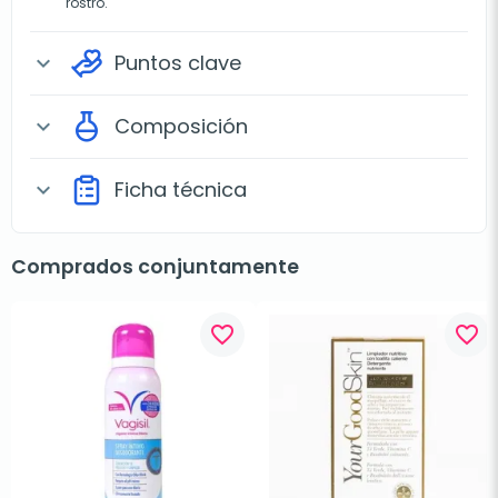
rostro.
Puntos clave
expand_more
Composición
expand_more
Ficha técnica
expand_more
Comprados conjuntamente
favorite_border
favorite_border