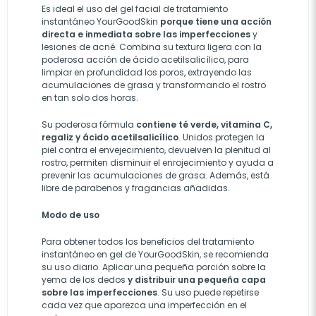
Es ideal el uso del gel facial de tratamiento
instantáneo YourGoodSkin
porque
tiene una acción
directa e inmediata sobre las imperfecciones
y
l
esiones de
a
cné. Combina su textura ligera con la
poderosa acción de ácido acetilsalicílico
, para
limpiar
en profundidad los poros, extrayendo las
acumulaciones de grasa y transformando el rostro
en tan solo dos horas.
Su poderosa fórmula
contiene té verde, vitamina C,
regaliz y ácido acetilsalicílico
. Unidos protegen la
piel contra el envejecimiento, devuelven la plenitud al
rostro, permiten disminuir el enrojecimiento y ayuda a
prevenir las acumulaciones de grasa. Además, está
libre de
parabenos y fragancias añadidas.
Modo de uso
Para obtener todos los beneficios del tratamiento
instantáneo en gel de YourGoodSkin, se recomienda
su uso diario. Aplicar una pequeña porción sobre la
yema de los dedos
y distribuir una pequeña capa
sobre las imperfecciones
. Su uso puede repetirse
cada vez que aparezca una imperfección en el