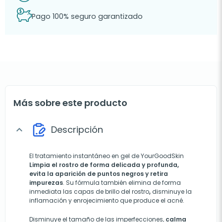
Pago 100% seguro garantizado
Más sobre este producto
Descripción
expand_more
El tratamiento instantáneo en gel de YourGoodSkin
Limpia el rostro de forma delicada y profunda,
evita la aparición de puntos negros y retira
impurezas
. Su fórmula también elimina de forma
inmediata las capas de brillo del rostro
,
disminuye la
inflamación y enrojecimiento que produce el acné.
Disminuye el tamaño de las imperfecciones,
calma