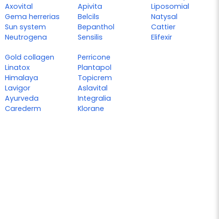
Axovital
Apivita
Liposomial
Gema herrerias
Belcils
Natysal
Sun system
Bepanthol
Cattier
Neutrogena
Sensilis
Elifexir
Gold collagen
Perricone
Linatox
Plantapol
Himalaya
Topicrem
Lavigor
Aslavital
Ayurveda
Integralia
Carederm
Klorane