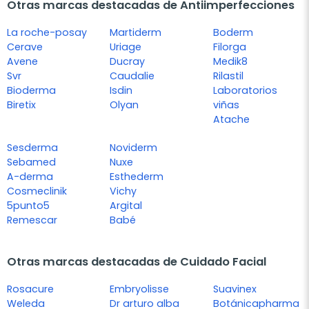
Otras marcas destacadas de Antiimperfecciones
La roche-posay
Martiderm
Boderm
Cerave
Uriage
Filorga
Avene
Ducray
Medik8
Svr
Caudalie
Rilastil
Bioderma
Isdin
Laboratorios
Biretix
Olyan
viñas
Atache
Sesderma
Noviderm
Sebamed
Nuxe
A-derma
Esthederm
Cosmeclinik
Vichy
5punto5
Argital
Remescar
Babé
Otras marcas destacadas de Cuidado Facial
Rosacure
Embryolisse
Suavinex
Weleda
Dr arturo alba
Botánicapharma