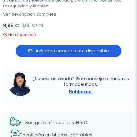
y calma las molestias
. Indicado para disminuir los brillos,
resequedad y tirantez
Ver descripción completa
9,95 €
0,66 €/ml
No disponible
Avísame cuando esté disponible
¿Necesitas ayuda? Pide consejo a nuestras
farmacéuticas.
Hablamos
Envíos gratis en pedidos +65€
Devolución en 14 días laborables