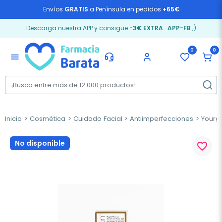
Envíos
GRATIS
a Península en pedidos
+65€
Descarga nuestra APP y consigue
-3€ EXTRA
:
APP-FB
;)
0
0
menu
Inicio
Cosmética
Cuidado Facial
Antiimperfecciones
Yourgo
No disponible
favorite_border