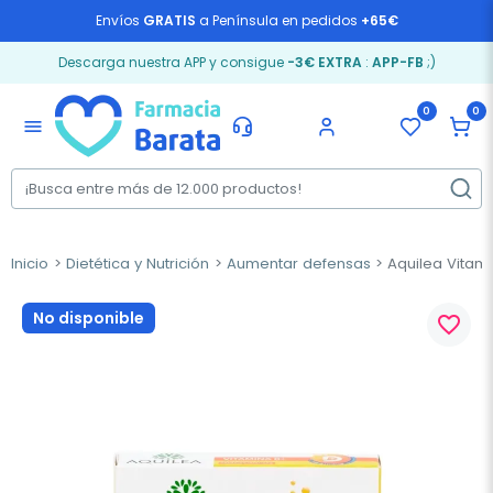
Envíos
GRATIS
a Península en pedidos
+65€
Descarga nuestra APP y consigue
-3€ EXTRA
:
APP-FB
;)
0
0
menu
Inicio
Dietética y Nutrición
Aumentar defensas
Aquilea Vitami
No disponible
favorite_border