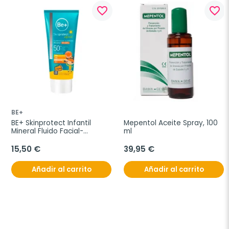
favorite_border
favorite_border
BE+
BE+ Skinprotect Infantil 
Mepentol Aceite Spray, 100 
Mineral Fluido Facial-
ml
Corporal 100 ml
15,50 €
39,95 €
Añadir al carrito
Añadir al carrito