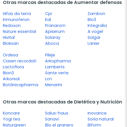
Otras marcas destacadas de Aumentar defensas
Hifas da terra
Cpi
Zambon
Inmunoferon
Kal
Bio3
Redoxon
Pranarom
Integralia
Nature essential
Apiserum
A vogel
Hivital
Solaray
Solgar
Bioksan
Aboca
Lanier
Ordesa
Pileje
Casen recordati
Arkopharma
Lactoflora
Lamberts
Bion3
Sante verte
Arkoreal
Lcn
Botánicapharma
Menarini
Otras marcas destacadas de Dietética y Nutrición
Koncare
Salus-haus
Inovance
Yogi tea
Sanavi
Soria natural
Naturgreen
Bio el granero
Biform