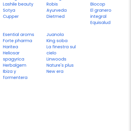
Lashile beauty
Robis
Biocop
Sotya
Ayurveda
El granero
Cupper
Dietmed
integral
Equisalud
Esential aroms
Juanola
Forte pharma
King soba
Haritea
La finestra sul
Heliosar
cielo
spagyrica
Linwoods
Herbalgem
Nature's plus
Ibiza y
New era
formentera