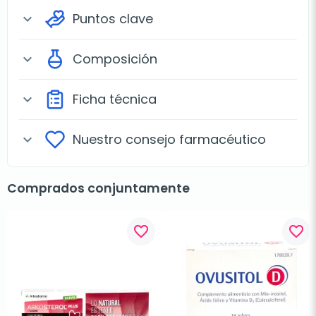
Puntos clave
expand_more
Composición
expand_more
Ficha técnica
expand_more
Nuestro consejo farmacéutico
expand_more
Comprados conjuntamente
favorite_border
favorite_border