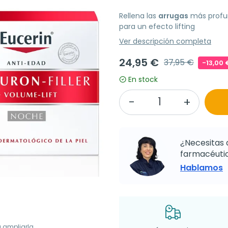
Rellena las
arrugas
más profun
para un efecto lifting
Ver descripción completa
24,95 €
37,95 €
-13,00 
En stock
¿Necesitas 
farmacéutic
Hablamos
a ampliarla