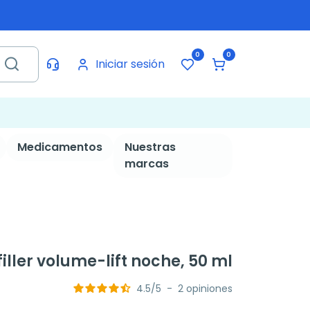
0
0
Iniciar sesión
Medicamentos
Nuestras
marcas
iller volume-lift noche, 50 ml
4.5
/
5
-
2
opiniones