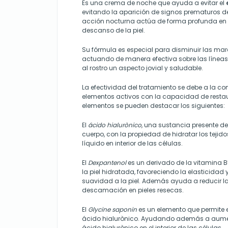
Es una crema de noche que ayuda a evitar el
evitando la aparición de signos prematuros d
acción nocturna actúa de forma profunda en
descanso de la piel.
Su fórmula es especial para disminuir las ma
actuando de manera efectiva sobre las líneas
al rostro un aspecto jovial y saludable.
La efectividad del tratamiento se debe a la 
elementos activos con la capacidad de restaur
elementos se pueden destacar los siguientes:
El
ácido hialurònico
, una sustancia presente de
cuerpo, con la propiedad de hidratar los tejido
líquido en interior de las células.
El
Dexpantenol
es un derivado de la vitamina 
la piel hidratada, favoreciendo la elasticidad
suavidad a la piel. Además ayuda a reducir las 
descamación en pieles resecas.
El
Glycine saponin
es un elemento que permite e
ácido hialurònico. Ayudando además a aume
ácido hialurònico en el interior de las células.