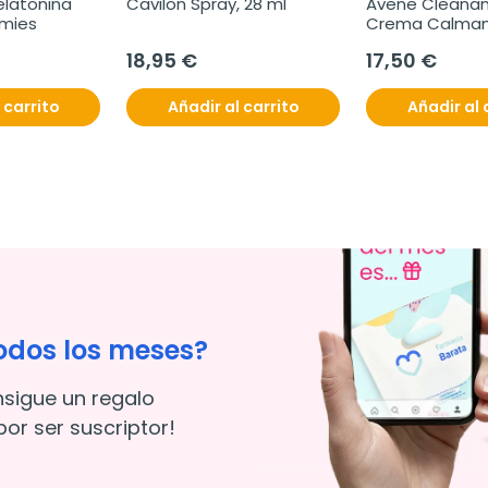
latonina 
Cavilon Spray, 28 ml
Avene Cleanan
mmies
Crema Calmant
18,95 €
17,50 €
 carrito
Añadir al carrito
Añadir al 
odos los meses?
nsigue un regalo
or ser suscriptor!