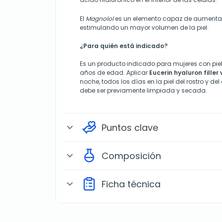
El
Magnolol
es un elemento capaz de aumentar 
estimulando un mayor volumen de la piel.
¿Para quién está indicado?
Es un producto indicado para mujeres con pie
años de edad. Aplicar
Eucerin hyaluron filler 
noche, todos los días en la piel del rostro y del
debe ser previamente limpiada y secada.
Puntos clave
expand_more
Composición
expand_more
Ficha técnica
expand_more