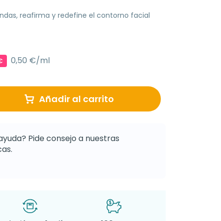
das, reafirma y redefine el contorno facial
0,50 €/ml
€
Añadir al carrito
ayuda? Pide consejo a nuestras
as.