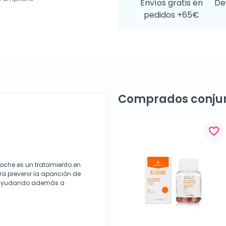
Envíos gratis en
De
pedidos +65€
Comprados conju
favorite_border
che es un tratamiento en
 prevenir la aparición de
ro, ayudando además a