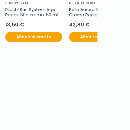
SUN SYSTEM
BELLA AURORA
Rilastil Sun System Age 
Bella Aurora Repigment12 
Repair 50+ crema, 50 ml
Crema Repigmentante, 
75 ml
13,50 €
42,80 €
Añadir al carrito
Añadir al carrito