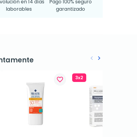
volución en 14 días
Pago 100% seguro
laborables
garantizado
keyboard_arrow_left
keyboard_arrow_right
ntamente
Anterior
Siguiente
3x2
favorite_border
favorite_border