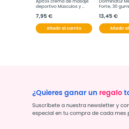
bor Piña, 150 
Apitox crema de masaje 
Dorminatur Me
deportivo Músculos y 
Forte, 30 gu
Ligamentos, 60 ml
7,95 €
13,45 €
l carrito
Añadir al carrito
Añadir al
¿Quieres ganar un
regalo
t
Suscríbete a nuestra newsletter y co
especial en tu compra de cada mes p