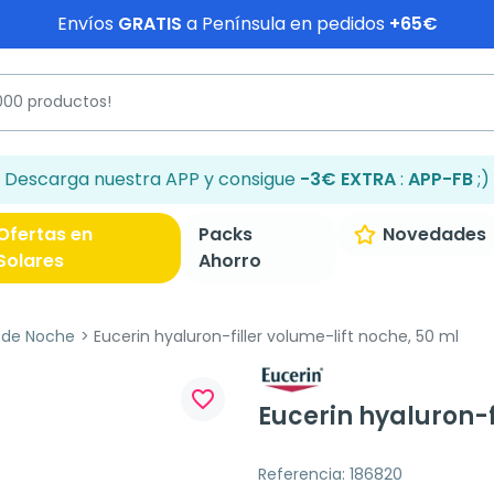
Envíos
GRATIS
a Península en pedidos
+65€
Descarga nuestra APP y consigue
-3€ EXTRA
:
APP-FB
;)
Ofertas en
Packs
Novedades
Solares
Ahorro
 de Noche
Eucerin hyaluron-filler volume-lift noche, 50 ml
favorite_border
Eucerin hyaluron-f
Referencia: 186820