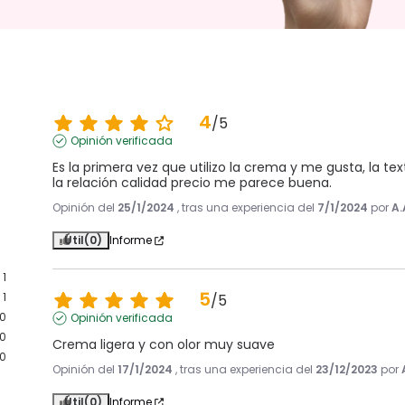
4
/
5
Opinión verificada
Es la primera vez que utilizo la crema y me gusta, la 
la relación calidad precio me parece buena.
Opinión del
25/1/2024
, tras una experiencia del
7/1/2024
por
A.
Útil
(0)
Informe
1
5
1
/
5
0
Opinión verificada
0
Crema ligera y con olor muy suave
0
Opinión del
17/1/2024
, tras una experiencia del
23/12/2023
por
Útil
(0)
Informe