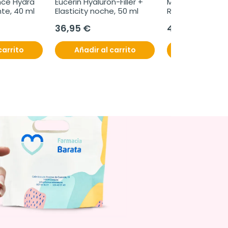
ce Hydra 
Eucerin Hyaluron-Filler + 
Martiderm Plati
e, 40 ml
Elasticity noche, 50 ml
Renew, 30 ampo
36,95 €
47,95 €
carrito
Añadir al carrito
Añadir al c