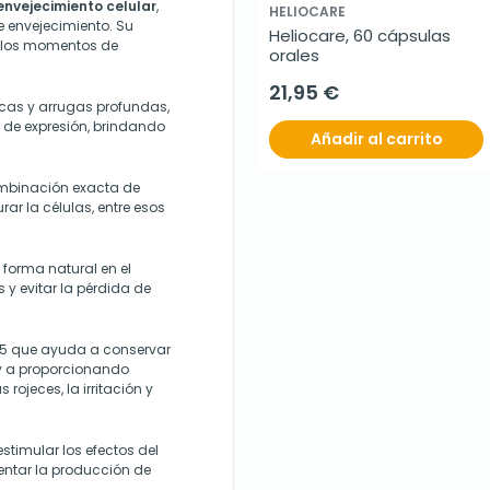
envejecimiento celular
,
HELIOCARE
e envejecimiento. Su
Heliocare, 60 cápsulas 
 los momentos de
orales
21,95 €
rcas y arrugas profundas,
 de expresión, brindando
Añadir al carrito
combinación exacta de
ar la células, entre esos
 forma natural en el
s y evitar la pérdida de
B5 que ayuda a conservar
 y a proporcionando
rojeces, la irritación y
stimular los efectos del
ntar la producción de