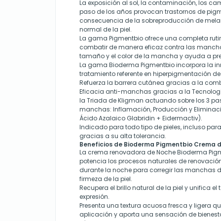
La exposición al sol, la contaminación, los c
paso de los años provocan trastornos de pi
consecuencia de la sobreproducción de melan
normal de la piel.
La gama Pigmentbio ofrece una completa rut
combatir de manera eficaz contra las manchas
tamaño y el color de la mancha y ayuda a pre
La gama Bioderma Pigmentbio incorpora la i
tratamiento referente en hiperpigmentación de 
Refuerza la barrera cutánea gracias a la com
Eficacia anti-manchas gracias a la Tecnolog
la Triada de Kligman actuando sobre los 3 pa
manchas: Inflamación, Producción y Eliminac
Ácido Azalaico Glabridin + Eidermactiv).
Indicado para todo tipo de pieles, incluso par
gracias a su alta tolerancia.
Beneficios de Bioderma Pigmentbio Crema 
La crema renovadora de Noche Bioderma Pigm
potencia los procesos naturales de renovación
durante la noche para corregir las manchas de 
firmeza de la piel.
Recupera el brillo natural de la piel y unifica el
expresión.
Presenta una textura acuosa fresca y ligera qu
aplicación y aporta una sensación de bienest