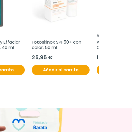
ANA MARÍA LAJUST
 Effaclar 
Fotoskinox SPF50+ con 
Ana Maria la Just
 40 ml
color, 50 ml
Colágeno Marino
Magnesio, 180 
25,95 €
13,50 €
comprimidos
carrito
Añadir al carrito
Añadir al c