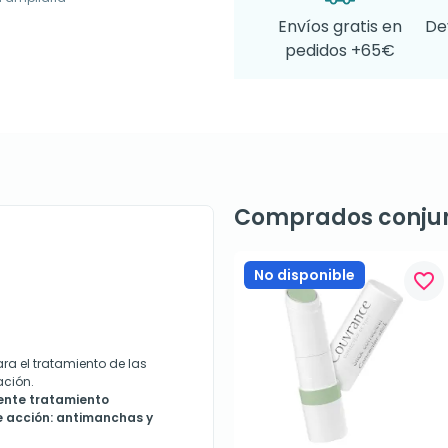
Envíos gratis en
De
pedidos +65€
Comprados conju
No disponible
favorite_border
 el tratamiento de las
ación.
ente tratamiento
 acción: antimanchas y