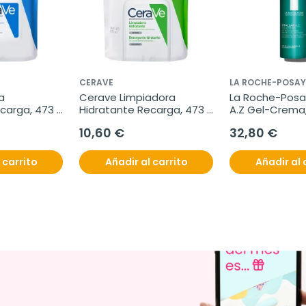
CERAVE
LA ROCHE-POSAY
 
Cerave Limpiadora 
La Roche-Posay
carga, 473 
Hidratante Recarga, 473 
A.Z Gel-Crema,
ml
10,60 €
32,80 €
 carrito
Añadir al carrito
Añadir al 