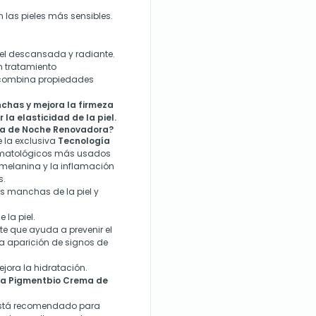
n las pieles más sensibles.
el descansada y radiante.
 tratamiento
 combina propiedades
nchas y mejora la firmeza
la elasticidad de la piel.
a de Noche Renovadora?
e la exclusiva
Tecnología
ermatológicos más usados
 melanina y la inflamación
s.
as manchas de la piel y
 la piel.
te que ayuda a prevenir el
la aparición de signos de
ejora la hidratación.
rma Pigmentbio Crema de
está recomendado para