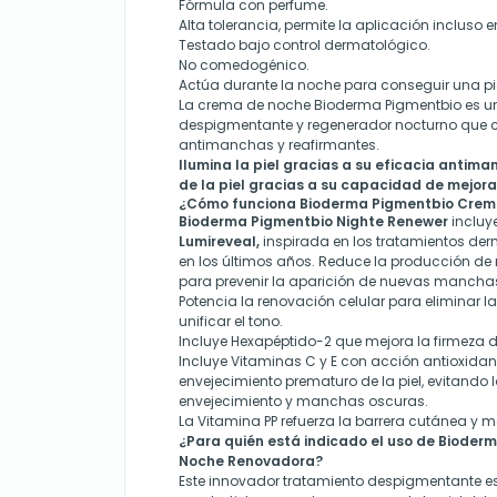
Fórmula con perfume.
Alta tolerancia, permite la aplicación incluso e
Testado bajo control dermatológico.
No comedogénico.
Actúa durante la noche para conseguir una pi
La crema de noche Bioderma Pigmentbio es un
despigmentante y regenerador nocturno que
antimanchas y reafirmantes.
Ilumina la piel gracias a su eficacia antima
de la piel gracias a su capacidad de mejorar 
¿Cómo funciona Bioderma Pigmentbio Crem
Bioderma Pigmentbio Nighte Renewer
incluy
Lumireveal,
inspirada en los tratamientos d
en los últimos años. Reduce la producción de
para prevenir la aparición de nuevas mancha
Potencia la renovación celular para eliminar l
unificar el tono.
Incluye Hexapéptido-2 que mejora la firmeza de
Incluye Vitaminas C y E con acción antioxidan
envejecimiento prematuro de la piel, evitando 
envejecimiento y manchas oscuras.
La Vitamina PP refuerza la barrera cutánea y m
¿Para quién está indicado el uso de Biode
Noche Renovadora?
Este innovador tratamiento despigmentante 