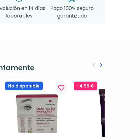
volución en 14 días
Pago 100% seguro
laborables
garantizado
keyboard_arrow_left
keyboard_arrow_right
ntamente
Anterior
Siguiente
No disponible
-4,95 €
favorite_border
favorite_border