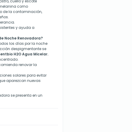
stro, cuello y escote
 melanina como
to de la contaminación,
años.
lerancia.
istentes y ayuda a
de Noche Renovadora?
dos los días por la noche
a acción despigmentante se
entbio H2O Agua Micelar.
ncentrado.
ecomienda renovar la
ciones solares para evitar
 que aparezcan nuevas
dora se presenta en un