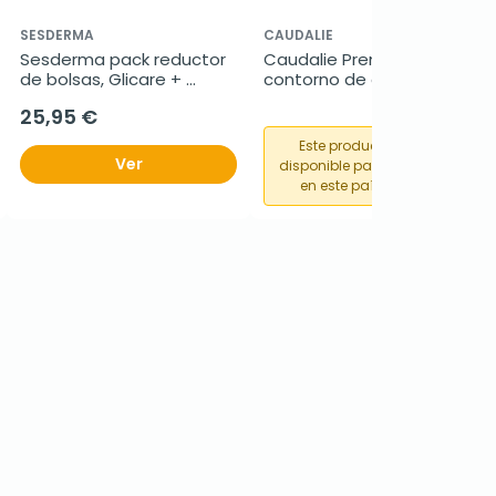
SESDERMA
CAUDALIE
Sesderma pack reductor 
Caudalie Premier Cru 
de bolsas, Glicare + 
contorno de ojos, 15 ml
Angioses, 2 x 15 ml
25,95 €
Este producto no está
Ver
disponible para su compra
en este país o región.