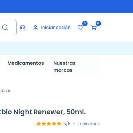
0
0
Iniciar sesión
Medicamentos
Nuestras
marcas
50ml.
io Night Renewer, 50ml.
5
/
5
-
1
opiniones