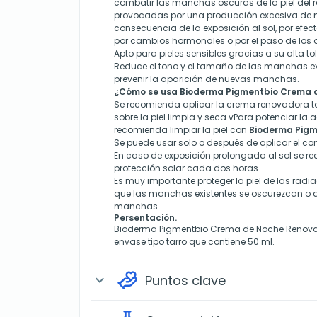
combatir las manchas oscuras de la piel del ro
provocadas por una producción excesiva de
consecuencia de la exposición al sol, por efec
por cambios hormonales o por el paso de los 
Apto para pieles sensibles gracias a su alta to
Reduce el tono y el tamaño de las manchas ex
prevenir la aparición de nuevas manchas.
¿Cómo se usa Bioderma Pigmentbio Crema 
Se recomienda aplicar la crema renovadora to
sobre la piel limpia y seca.vPara potenciar l
recomienda limpiar la piel con
Bioderma Pigm
Se puede usar solo o después de aplicar el co
En caso de exposición prolongada al sol se r
protección solar cada dos horas.
Es muy importante proteger la piel de las radia
que las manchas existentes se oscurezcan o
manchas.
Persentación.
Bioderma Pigmentbio Crema de Noche Renova
envase tipo tarro que contiene 50 ml.
Puntos clave
expand_more