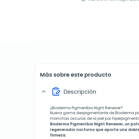
Más sobre este producto
Descripción
expand_more
¿Bioderma
Pigmentbio Night Renewer?
Nueva gama despigmentante de Bioderma para
manchas oscuras de la piel por hiperpigment
Bioderma Pigmentbio Night Renewer, un pot
regenerador nocturno que aporta una doble
firmeza.