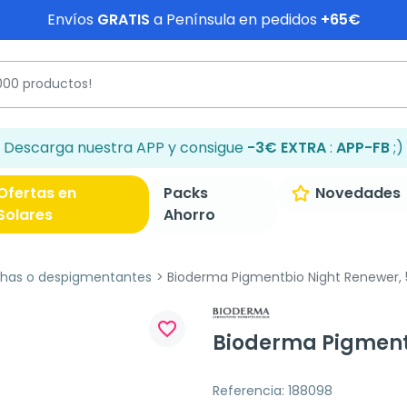
Envíos
GRATIS
a Península en pedidos
+65€
Descarga nuestra APP y consigue
-3€ EXTRA
:
APP-FB
;)
Ofertas en
Packs
Novedades
Solares
Ahorro
has o despigmentantes
Bioderma Pigmentbio Night Renewer, 
favorite_border
Bioderma Pigmentb
Referencia: 188098