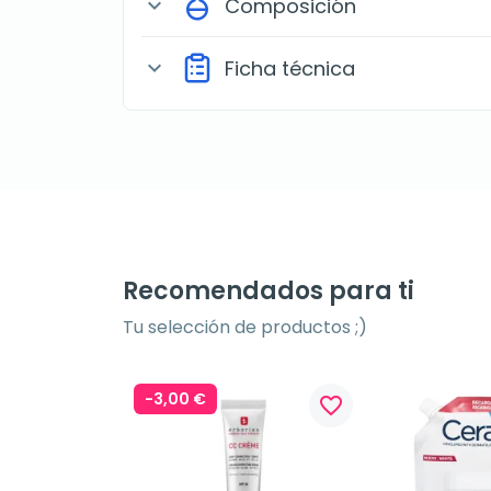
Composición
expand_more
Ficha técnica
expand_more
Recomendados para ti
Tu selección de productos ;)
-3,00 €
favorite_border