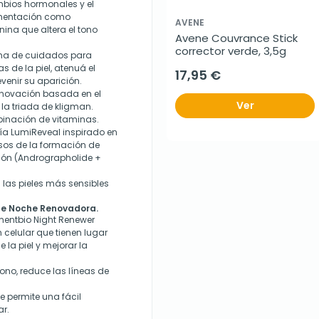
ambios hormonales y el
gmentación como
AVENE
ina que altera el tono
Avene Couvrance Stick 
corrector verde, 3,5g
ina de cuidados para
 de la piel, atenuá el
17,95 €
venir su aparición.
nnovación basada en el
Ver
la triada de kligman.
binación de vitaminas.
ía LumiReveal inspirado en
sos de la formación de
ión (Andrographolide +
a las pieles más sensibles
de Noche Renovadora.
entbio Night Renewer
 celular que tienen lugar
la piel y mejorar la
 tono, reduce las líneas de
e permite una fácil
ar.