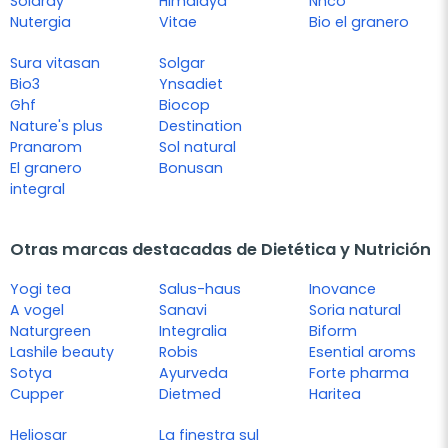
Solaray
Himalaya
Nhco
Nutergia
Vitae
Bio el granero
Sura vitasan
Solgar
Bio3
Ynsadiet
Ghf
Biocop
Nature's plus
Destination
Pranarom
Sol natural
El granero
Bonusan
integral
Otras marcas destacadas de Dietética y Nutrición
Yogi tea
Salus-haus
Inovance
A vogel
Sanavi
Soria natural
Naturgreen
Integralia
Biform
Lashile beauty
Robis
Esential aroms
Sotya
Ayurveda
Forte pharma
Cupper
Dietmed
Haritea
Heliosar
La finestra sul