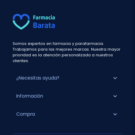
Somos expertos en farmacia y parafarmacia.
Trabajamos para las mejores marcas. Nuestra mayor
prioridad es la atención personalizada a nuestros
clientes.
expand_more
¿Necesitas ayuda?
expand_more
Información
expand_more
Compra