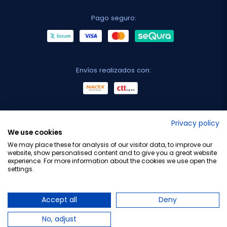
Pago seguro:
Envíos realizados con:
No lo decimos nosotros...
Privacy policy
We use cookies
¡Tu opinión es importante!
We may place these for analysis of our visitor data, to improve our
website, show personalised content and to give you a great website
experience. For more information about the cookies we use open the
settings.
Copyright © 2010-2026 Farmacia Barata S.L. Todos los
derechos reservados.
Accept all
Deny
No, adjust