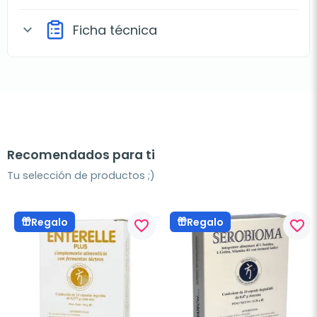
Ficha técnica
expand_more
Recomendados para ti
Tu selección de productos ;)
Regalo
Regalo
favorite_border
favorite_border