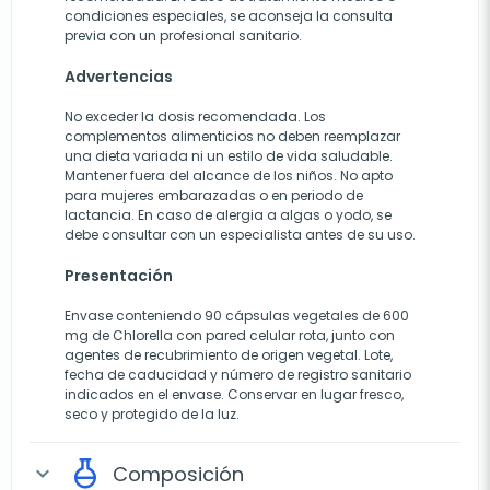
condiciones especiales, se aconseja la consulta
previa con un profesional sanitario.
Advertencias
No exceder la dosis recomendada. Los
complementos alimenticios no deben reemplazar
una dieta variada ni un estilo de vida saludable.
Mantener fuera del alcance de los niños. No apto
para mujeres embarazadas o en periodo de
lactancia. En caso de alergia a algas o yodo, se
debe consultar con un especialista antes de su uso.
Presentación
Envase conteniendo 90 cápsulas vegetales de 600
mg de Chlorella con pared celular rota, junto con
agentes de recubrimiento de origen vegetal. Lote,
fecha de caducidad y número de registro sanitario
indicados en el envase. Conservar en lugar fresco,
seco y protegido de la luz.
Composición
expand_more