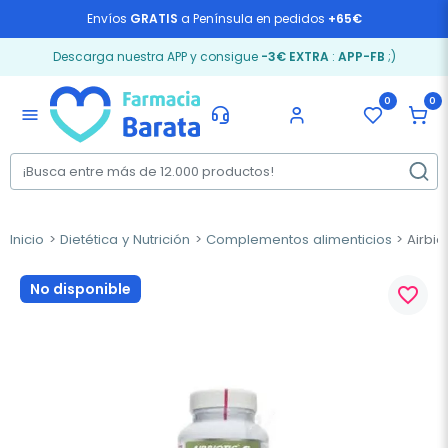
Envíos
GRATIS
a Península en pedidos
+65€
Descarga nuestra APP y consigue
-3€ EXTRA
:
APP-FB
;)
0
0
menu
Inicio
Dietética y Nutrición
Complementos alimenticios
Airbio
No disponible
favorite_border