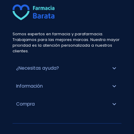
Somos expertos en farmacia y parafarmacia.
Trabajamos para las mejores marcas. Nuestra mayor
prioridad es la atención personalizada a nuestros
clientes.
expand_more
¿Necesitas ayuda?
expand_more
Información
expand_more
Compra