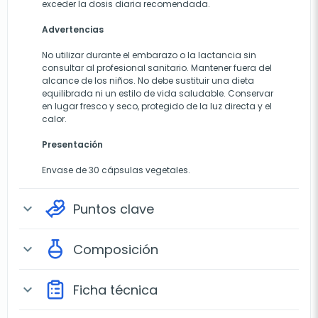
exceder la dosis diaria recomendada.
Advertencias
No utilizar durante el embarazo o la lactancia sin
consultar al profesional sanitario. Mantener fuera del
alcance de los niños. No debe sustituir una dieta
equilibrada ni un estilo de vida saludable. Conservar
en lugar fresco y seco, protegido de la luz directa y el
calor.
Presentación
Envase de 30 cápsulas vegetales.
Puntos clave
expand_more
Composición
expand_more
Ficha técnica
expand_more