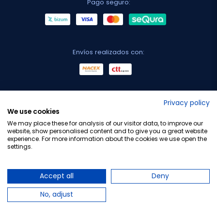
Pago seguro:
Envíos realizados con:
No lo decimos nosotros...
Privacy policy
We use cookies
¡Tu opinión es importante!
We may place these for analysis of our visitor data, to improve our
website, show personalised content and to give you a great website
experience. For more information about the cookies we use open the
settings.
Copyright © 2010-2026 Farmacia Barata S.L. Todos los
derechos reservados.
Accept all
Deny
No, adjust