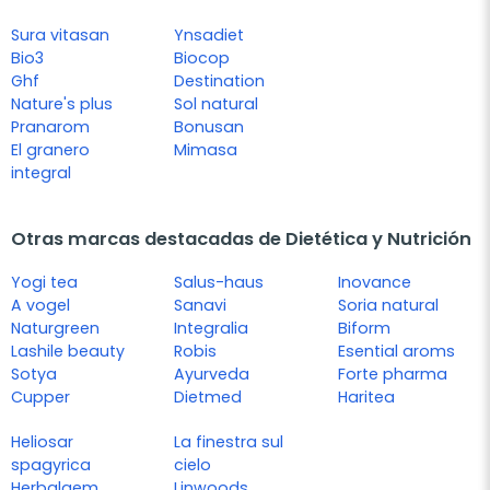
Sura vitasan
Ynsadiet
Bio3
Biocop
Ghf
Destination
Nature's plus
Sol natural
Pranarom
Bonusan
El granero
Mimasa
integral
Otras marcas destacadas de Dietética y Nutrición
Yogi tea
Salus-haus
Inovance
A vogel
Sanavi
Soria natural
Naturgreen
Integralia
Biform
Lashile beauty
Robis
Esential aroms
Sotya
Ayurveda
Forte pharma
Cupper
Dietmed
Haritea
Heliosar
La finestra sul
spagyrica
cielo
Herbalgem
Linwoods