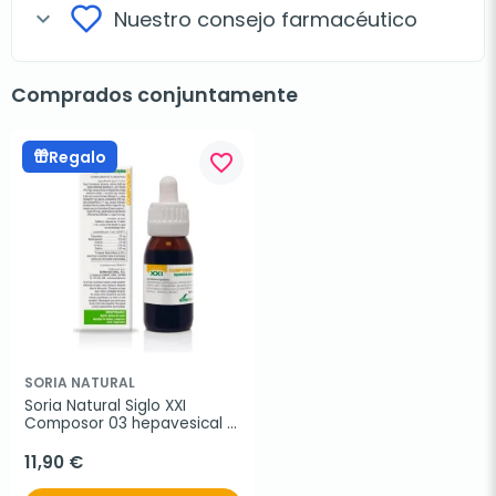
Nuestro consejo farmacéutico
expand_more
Comprados conjuntamente
Regalo
favorite_border
SORIA NATURAL
Soria Natural Siglo XXI 
Composor 03 hepavesical 
complex, 50 ml
11,90 €