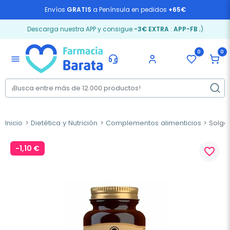
Envíos
GRATIS
a Península en pedidos
+65€
Descarga nuestra APP y consigue
-3€ EXTRA
:
APP-FB
;)
0
0
menu
Inicio
Dietética y Nutrición
Complementos alimenticios
Solgar
-1,10 €
favorite_border