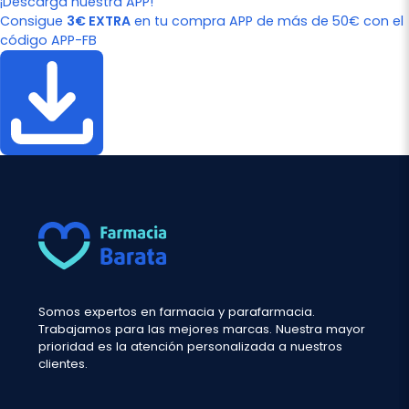
¡Descarga nuestra APP!
Consigue
3€ EXTRA
en tu compra APP de más de 50€ con el
código APP-FB
Somos expertos en farmacia y parafarmacia.
Trabajamos para las mejores marcas. Nuestra mayor
prioridad es la atención personalizada a nuestros
clientes.