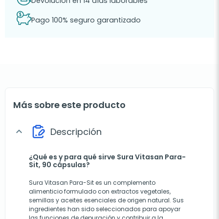
Devolución en 14 días laborables
Pago 100% seguro garantizado
Más sobre este producto
Descripción
expand_more
¿Qué es y para qué sirve Sura Vitasan Para-
Sit, 90 cápsulas?
Sura Vitasan Para-Sit es un complemento
alimenticio formulado con extractos vegetales,
semillas y aceites esenciales de origen natural. Sus
ingredientes han sido seleccionados para apoyar
las funciones de depuración y contribuir a la