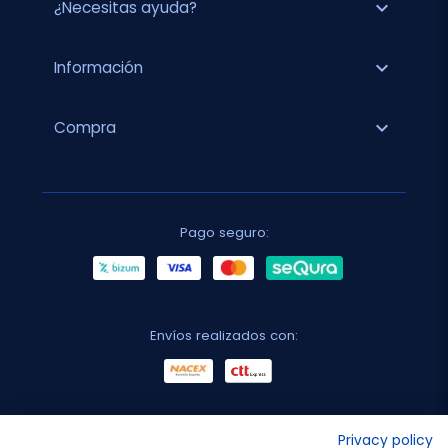
expand_more
¿Necesitas ayuda?
expand_more
Información
expand_more
Compra
Pago seguro:
Envíos realizados con:
No lo decimos nosotros...
Privacy policy