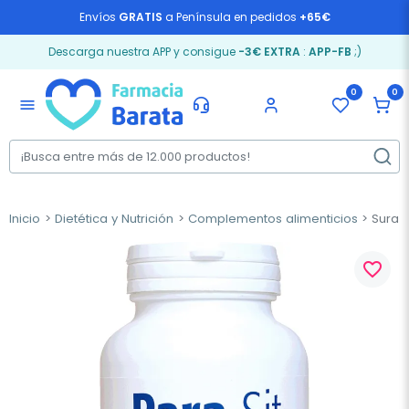
Envíos
GRATIS
a Península en pedidos
+65€
Descarga nuestra APP y consigue
-3€ EXTRA
:
APP-FB
;)
0
0
menu
Inicio
Dietética y Nutrición
Complementos alimenticios
Sura V
favorite_border