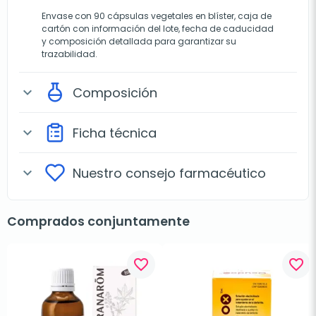
Envase con 90 cápsulas vegetales en blíster, caja de
cartón con información del lote, fecha de caducidad
y composición detallada para garantizar su
trazabilidad.
Composición
expand_more
Ficha técnica
expand_more
Nuestro consejo farmacéutico
expand_more
Comprados conjuntamente
favorite_border
favorite_border