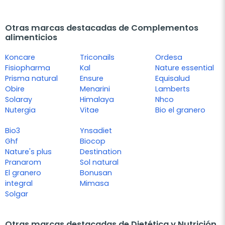
Otras marcas destacadas de Complementos
alimenticios
Koncare
Triconails
Ordesa
Fisiopharma
Kal
Nature essential
Prisma natural
Ensure
Equisalud
Obire
Menarini
Lamberts
Solaray
Himalaya
Nhco
Nutergia
Vitae
Bio el granero
Bio3
Ynsadiet
Ghf
Biocop
Nature's plus
Destination
Pranarom
Sol natural
El granero
Bonusan
integral
Mimasa
Solgar
Otras marcas destacadas de Dietética y Nutrición