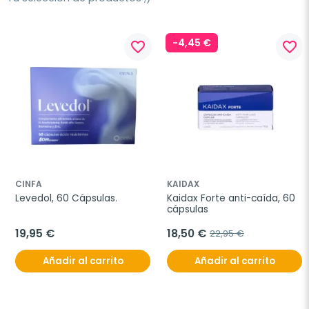
-4,45 €
favorite_border
favorite_border
CINFA
KAIDAX
Levedol, 60 Cápsulas.
Kaidax Forte anti-caída, 60 
cápsulas
19,95 €
18,50 €
22,95 €
Añadir al carrito
Añadir al carrito