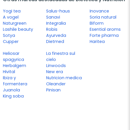
Yogi tea
Salus-haus
Inovance
A vogel
Sanavi
Soria natural
Naturgreen
Integralia
Biform
Lashile beauty
Robis
Esential aroms
Sotya
Ayurveda
Forte pharma
Cupper
Dietmed
Haritea
Heliosar
La finestra sul
spagyrica
cielo
Herbalgem
Linwoods
Hivital
New era
Ibiza y
Nutricion medica
formentera
Oleander
Juanola
Pinisan
King soba