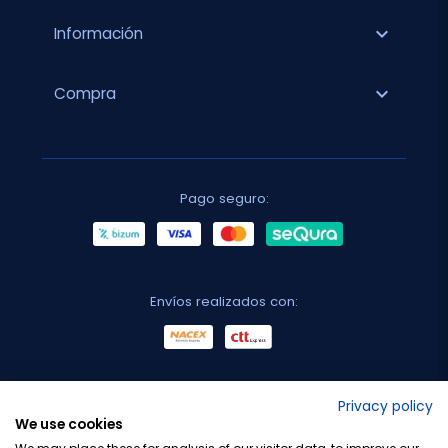
expand_more
Información
expand_more
Compra
Pago seguro:
Envíos realizados con:
No lo decimos nosotros...
Privacy policy
We use cookies
¡Tu opinión es importante!