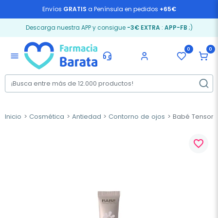
Envíos
GRATIS
a Península en pedidos
+65€
Descarga nuestra APP y consigue
-3€ EXTRA
:
APP-FB
;)
0
0
menu
Inicio
Cosmética
Antiedad
Contorno de ojos
Babé Tensor De
favorite_border