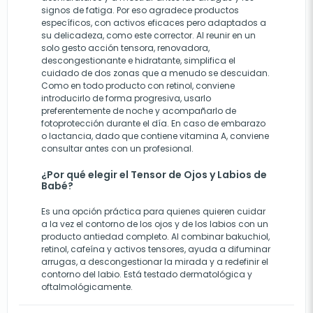
signos de fatiga. Por eso agradece productos
específicos, con activos eficaces pero adaptados a
su delicadeza, como este corrector. Al reunir en un
solo gesto acción tensora, renovadora,
descongestionante e hidratante, simplifica el
cuidado de dos zonas que a menudo se descuidan.
Como en todo producto con retinol, conviene
introducirlo de forma progresiva, usarlo
preferentemente de noche y acompañarlo de
fotoprotección durante el día. En caso de embarazo
o lactancia, dado que contiene vitamina A, conviene
consultar antes con un profesional.
¿Por qué elegir el Tensor de Ojos y Labios de
Babé?
Es una opción práctica para quienes quieren cuidar
a la vez el contorno de los ojos y de los labios con un
producto antiedad completo. Al combinar bakuchiol,
retinol, cafeína y activos tensores, ayuda a difuminar
arrugas, a descongestionar la mirada y a redefinir el
contorno del labio. Está testado dermatológica y
oftalmológicamente.