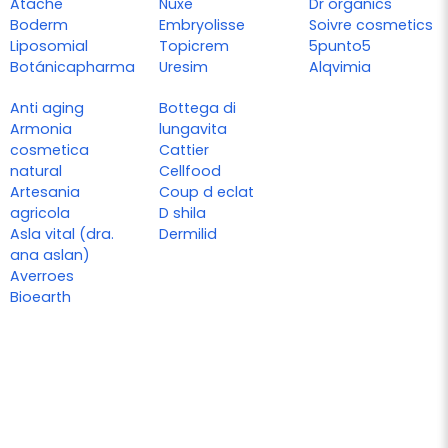
Atache
Nuxe
Dr organics
Boderm
Embryolisse
Soivre cosmetics
Liposomial
Topicrem
5punto5
Botánicapharma
Uresim
Alqvimia
Anti aging
Bottega di
Armonia
lungavita
cosmetica
Cattier
natural
Cellfood
Artesania
Coup d eclat
agricola
D shila
Asla vital (dra.
Dermilid
ana aslan)
Averroes
Bioearth