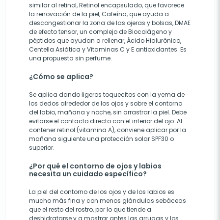
similar al retinol, Retinol encapsulado, que favorece
la renovación de la piel, Cafeína, que ayuda a
descongestionar la zona de las ojeras y bolsas, DMAE
de efecto tensor, un complejo de Biocolágeno y
péptidos que ayudan a rellenar, Ácido Hialurónico,
Centella Asiática y Vitaminas C y E antioxidantes. Es
una propuesta sin perfume.
¿Cómo se aplica?
Se aplica dando ligeros toquecitos con la yema de
los dedos alrededor de los ojos y sobre el contorno
del labio, mañana y noche, sin arrastrar la piel. Debe
evitarse el contacto directo con el interior del ojo. Al
contener retinol (vitamina A), conviene aplicar por la
mañana siguiente una protección solar SPF30 o
superior.
¿Por qué el contorno de ojos y labios
necesita un cuidado específico?
La piel del contorno de los ojos y de los labios es
mucho más fina y con menos glándulas sebáceas
que el resto del rostro, por lo que tiende a
deshidratarse y a mostrar antes las arrugas y los