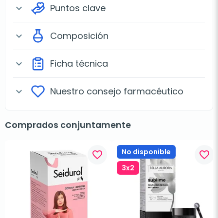
Puntos clave
expand_more
Composición
expand_more
Ficha técnica
expand_more
Nuestro consejo farmacéutico
expand_more
Comprados conjuntamente
No disponible
favorite_border
favorite_border
3x2