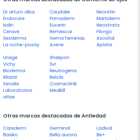
Dr arturo alba
Caudalie
Neoretin
Endocare
Primaderm
Martiderm
Isdin
Eucerin
Neostrata
Cerave
Remescar
Filorga
Sesderma
Gema herrerias
Axovital
La roche-posay
Avene
Apivita
Uriage
Xhekpon
Vichy
Svr
Bioderma
Neutrogena
Rilastil
Belcils
Sensilis
Cosmeclinik
Laboratorios
Medik8
viñas
Otras marcas destacadas de Antiedad
Carederm
Germinal
Ladival
Basiko
Bella aurora
Be+