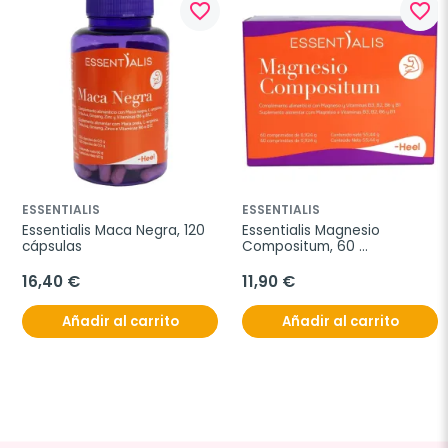
favorite_border
favorite_border
ESSENTIALIS
ESSENTIALIS
Essentialis Maca Negra, 120 
Essentialis Magnesio 
cápsulas
Compositum, 60 
comprimidos
16,40 €
11,90 €
Añadir al carrito
Añadir al carrito