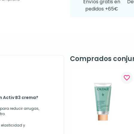
Envíos gratis en
De
pedidos +65€
Comprados conju
favorite_border
n Activ B3 crema?
para reducir arrugas,
tro.
 elasticidad y