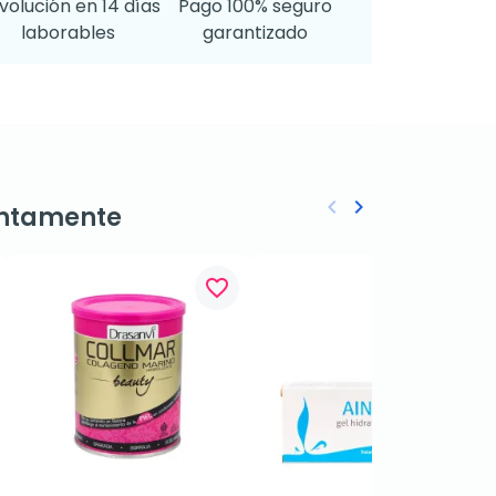
volución en 14 días
Pago 100% seguro
laborables
garantizado
keyboard_arrow_left
keyboard_arrow_right
ntamente
Anterior
Siguiente
favorite_border
favorite_border