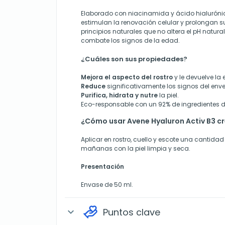
Elaborado con niacinamida y ácido hialurónic
estimulan la renovación celular y prolongan s
principios naturales que no altera el pH natural
combate los signos de la edad.
¿Cuáles son sus propiedades?
Mejora el aspecto del rostro
y le devuelve la 
Reduce
significativamente los signos del env
Purifica, hidrata y nutre
la piel.
Eco-responsable con un 92% de ingredientes de
¿Cómo usar Avene Hyaluron Activ B3 
Aplicar en rostro, cuello y escote una cantidad 
mañanas con la piel limpia y seca.
Presentación
Envase de 50 ml.
Puntos clave
expand_more