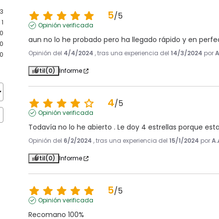
3
5
/
5
1
Opinión verificada
0
aun no lo he probado pero ha llegado rápido y en perf
0
Opinión del
4/4/2024
, tras una experiencia del
14/3/2024
por
A
0
Útil
(0)
Informe
4
/
5
Opinión verificada
Todavía no lo he abierto . Le doy 4 estrellas porque es
Opinión del
6/2/2024
, tras una experiencia del
15/1/2024
por
A.
Útil
(0)
Informe
5
/
5
Opinión verificada
Recomano 100%