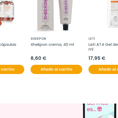
XHEKPON
LETI
cápsulas 
Xhekpon crema, 40 ml
Leti AT4 Gel de
ml
8,60 €
17,95 €
 carrito
Añadir al carrito
Añadir al 