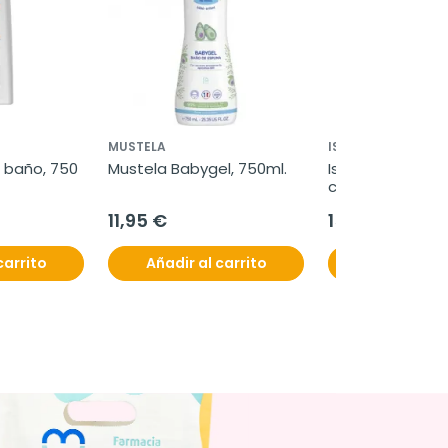
MUSTELA
ISDIN
 baño, 750 
Mustela Babygel, 750ml.
Isdin Nutradeica 
crema facial, 50
11,95 €
15,60 €
carrito
Añadir al carrito
Añadir al c