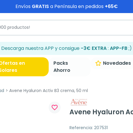
Envíos
GRATIS
a Península en pedidos
+65€
Descarga nuestra APP y consigue
-3€ EXTRA
:
APP-FB
;)
Ofertas en
Packs
Novedades
Solares
Ahorro
ad
Avene Hyaluron Activ B3 crema, 50 ml
favorite_border
Avene Hyaluron Ac
Referencia: 207531