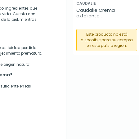
CAUDALIE
o, ingredientes que
Caudalíe Crema 
u vida. Cuenta con
exfoliante 
 de la piel, mientras
desincrustante, 75ml
Este producto no está
disponible para su compra
en este país o región.
elasticidad perdida.
ejecimiento prematuro.
 origen natural.
crema?
suficiente en las