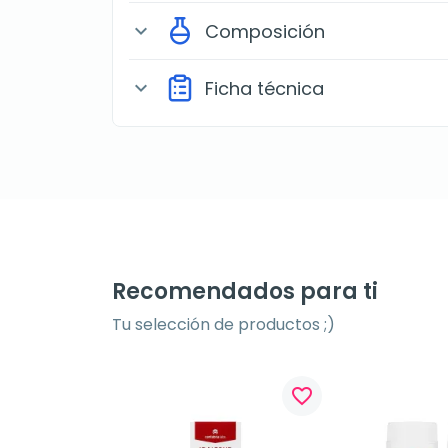
Composición
expand_more
Ficha técnica
expand_more
Recomendados para ti
Tu selección de productos ;)
favorite_border