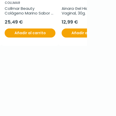
COLLMAR
Collmar Beauty 
Ainara Gel Hidratante 
Colágeno Marino Sabor 
Vaginal, 30g.
Granada, 275gr
25,49 €
12,99 €
Añadir al carrito
Añadir al carrito