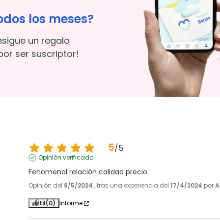
odos los meses?
nsigue un regalo
or ser suscriptor!
5
/
5
Opinión verificada
Fenomenal relación calidad precio.
Opinión del
8/5/2024
, tras una experiencia del
17/4/2024
por
A
Útil
(0)
Informe