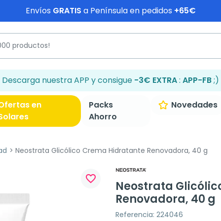
Envíos
GRATIS
a Península en pedidos
+65€
Descarga nuestra APP y consigue
-3€ EXTRA
:
APP-FB
;)
Ofertas en
Packs
Novedades
Solares
Ahorro
ad
Neostrata Glicólico Crema Hidratante Renovadora, 40 g
favorite_border
Neostrata Glicóli
Renovadora, 40 g
Referencia: 224046