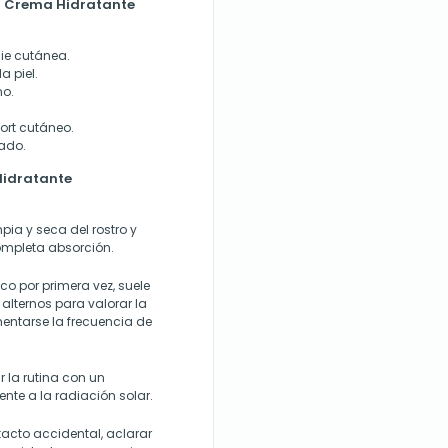
co Crema Hidratante
cie cutánea.
a piel.
no.
ort cutáneo.
nado.
Hidratante
pia y seca del rostro y
ompleta absorción.
co por primera vez, suele
lternos para valorar la
entarse la frecuencia de
 la rutina con un
ente a la radiación solar.
tacto accidental, aclarar