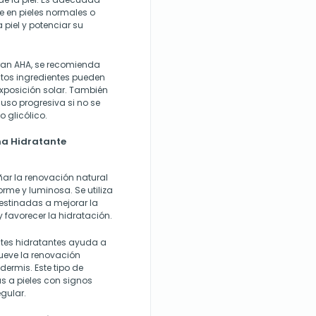
te en pieles normales o
piel y potenciar su
ran AHA, se recomienda
estos ingredientes pueden
exposición solar. También
so progresiva si no se
 glicólico.
ma Hidratante
ar la renovación natural
orme y luminosa. Se utiliza
stinadas a mejorar la
y favorecer la hidratación.
tes hidratantes ayuda a
ueve la renovación
dermis. Este tipo de
s a pieles con signos
egular.