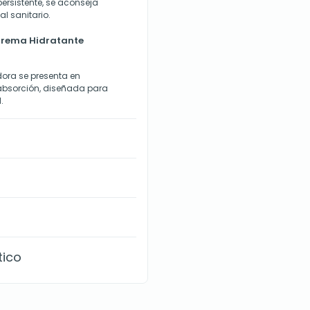
ersistente, se aconseja
l sanitario.
 Crema Hidratante
ora se presenta en
 absorción, diseñada para
.
tico