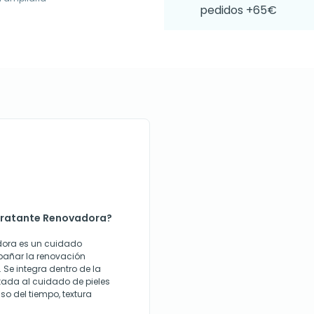
pedidos +65€
idratante Renovadora?
dora es un cuidado
añar la renovación
. Se integra dentro de la
tada al cuidado de pieles
o del tiempo, textura