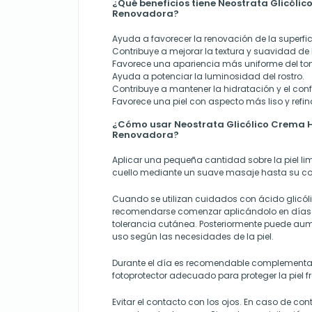
¿Qué beneficios tiene Neostrata Glicóli
Renovadora?
Ayuda a favorecer la renovación de la superfi
Contribuye a mejorar la textura y suavidad de l
Favorece una apariencia más uniforme del to
Ayuda a potenciar la luminosidad del rostro.
Contribuye a mantener la hidratación y el conf
Favorece una piel con aspecto más liso y refi
¿Cómo usar Neostrata Glicólico Crema 
Renovadora?
Aplicar una pequeña cantidad sobre la piel lim
cuello mediante un suave masaje hasta su c
Cuando se utilizan cuidados con ácido glicóli
recomendarse comenzar aplicándolo en días a
tolerancia cutánea. Posteriormente puede aum
uso según las necesidades de la piel.
Durante el día es recomendable complementar
fotoprotector adecuado para proteger la piel fr
Evitar el contacto con los ojos. En caso de con