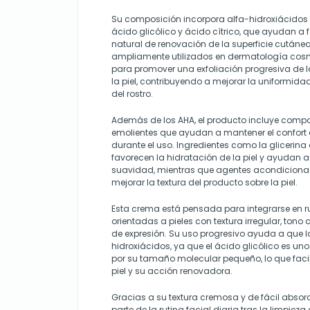
Su composición incorpora alfa-hidroxiácidos 
ácido glicólico y ácido cítrico, que ayudan a 
natural de renovación de la superficie cutánea
ampliamente utilizados en dermatología cos
para promover una exfoliación progresiva de l
la piel, contribuyendo a mejorar la uniformida
del rostro.
Además de los AHA, el producto incluye compo
emolientes que ayudan a mantener el confort 
durante el uso. Ingredientes como la glicerina
favorecen la hidratación de la piel y ayudan a
suavidad, mientras que agentes acondiciona
mejorar la textura del producto sobre la piel.
Esta crema está pensada para integrarse en r
orientadas a pieles con textura irregular, ton
de expresión. Su uso progresivo ayuda a que la
hidroxiácidos, ya que el ácido glicólico es un
por su tamaño molecular pequeño, lo que facil
piel y su acción renovadora.
Gracias a su textura cremosa y de fácil absor
parte de la rutina facial diaria tras la limpiez