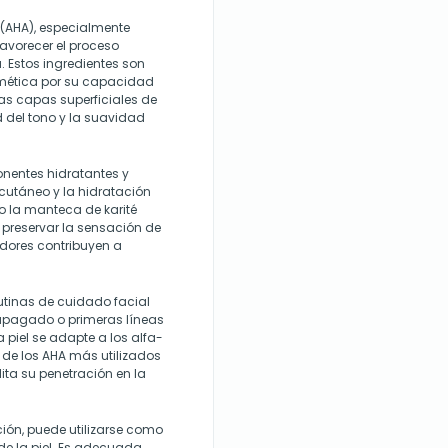
(AHA), especialmente
favorecer el proceso
. Estos ingredientes son
mética por su capacidad
as capas superficiales de
d del tono y la suavidad
nentes hidratantes y
cutáneo y la hidratación
 o la manteca de karité
 preservar la sensación de
dores contribuyen a
utinas de cuidado facial
o apagado o primeras líneas
 piel se adapte a los alfa-
o de los AHA más utilizados
ita su penetración en la
ción, puede utilizarse como
a de la piel. Es adecuada