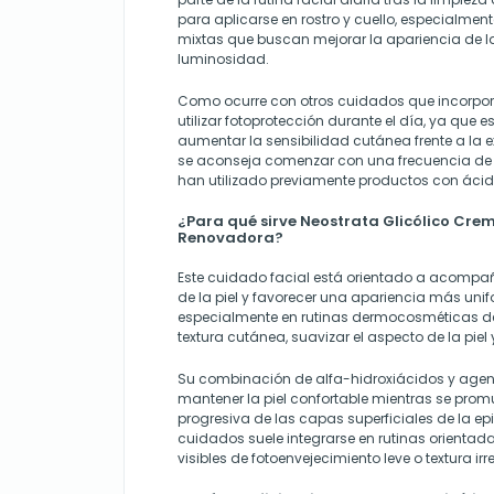
para aplicarse en rostro y cuello, especialmen
mixtas que buscan mejorar la apariencia de la 
luminosidad.
Como ocurre con otros cuidados que incorpo
utilizar fotoprotección durante el día, ya que 
aumentar la sensibilidad cutánea frente a la 
se aconseja comenzar con una frecuencia de u
han utilizado previamente productos con ácido
¿Para qué sirve Neostrata Glicólico Cre
Renovadora?
Este cuidado facial está orientado a acompañ
de la piel y favorecer una apariencia más unif
especialmente en rutinas dermocosméticas de
textura cutánea, suavizar el aspecto de la piel 
Su combinación de alfa-hidroxiácidos y agen
mantener la piel confortable mientras se prom
progresiva de las capas superficiales de la epi
cuidados suele integrarse en rutinas orientada
visibles de fotoenvejecimiento leve o textura irr