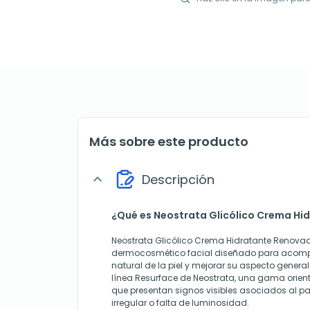
Más sobre este producto
Descripción
expand_more
¿Qué es Neostrata Glicólico Crema H
Neostrata Glicólico Crema Hidratante Renova
dermocosmético facial diseñado para acomp
natural de la piel y mejorar su aspecto general
línea Resurface de Neostrata, una gama orien
que presentan signos visibles asociados al pas
irregular o falta de luminosidad.